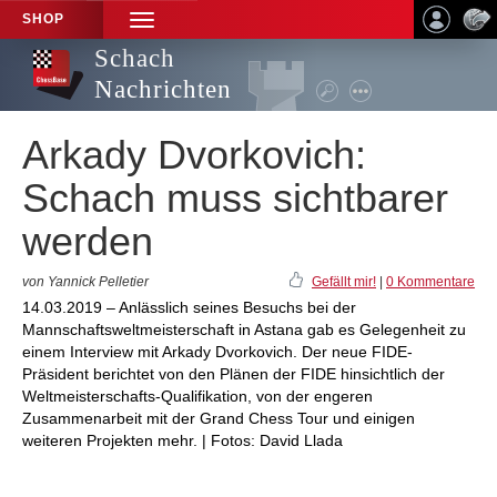
SHOP
TOGGLE
NAVIGATION
Schach
Nachrichten
Arkady Dvorkovich:
Schach muss sichtbarer
werden
von Yannick Pelletier
Gefällt mir!
|
0 Kommentare
14.03.2019 – Anlässlich seines Besuchs bei der
Mannschaftsweltmeisterschaft in Astana gab es Gelegenheit zu
einem Interview mit Arkady Dvorkovich. Der neue FIDE-
Präsident berichtet von den Plänen der FIDE hinsichtlich der
Weltmeisterschafts-Qualifikation, von der engeren
Zusammenarbeit mit der Grand Chess Tour und einigen
weiteren Projekten mehr. | Fotos: David Llada