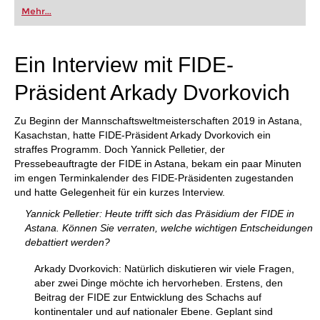
oder bereits auf Turnierniveau spielen: Mit
Mehr...
FRITZ trainieren Sie effizienter, intelligenter und
individueller als je zuvor.
Ein Interview mit FIDE-
Präsident Arkady Dvorkovich
Zu Beginn der Mannschaftsweltmeisterschaften 2019 in Astana,
Kasachstan, hatte FIDE-Präsident Arkady Dvorkovich ein
straffes Programm. Doch Yannick Pelletier, der
Pressebeauftragte der FIDE in Astana, bekam ein paar Minuten
im engen Terminkalender des FIDE-Präsidenten zugestanden
und hatte Gelegenheit für ein kurzes Interview.
Yannick Pelletier: Heute trifft sich das Präsidium der FIDE in
Astana. Können Sie verraten, welche wichtigen Entscheidungen
debattiert werden?
Arkady Dvorkovich: Natürlich diskutieren wir viele Fragen,
aber zwei Dinge möchte ich hervorheben. Erstens, den
Beitrag der FIDE zur Entwicklung des Schachs auf
kontinentaler und auf nationaler Ebene. Geplant sind