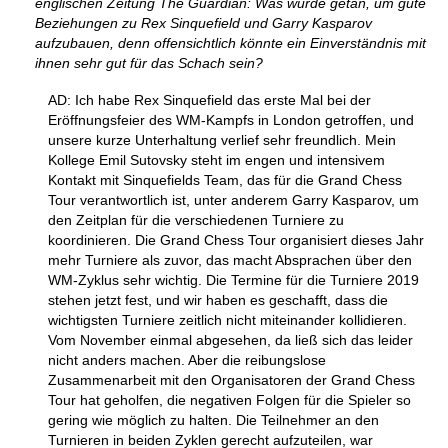
englischen Zeitung The Guardian: Was wurde getan, um gute
Beziehungen zu Rex Sinquefield und Garry Kasparov
aufzubauen, denn offensichtlich könnte ein Einverständnis mit
ihnen sehr gut für das Schach sein?
AD: Ich habe Rex Sinquefield das erste Mal bei der
Eröffnungsfeier des WM-Kampfs in London getroffen, und
unsere kurze Unterhaltung verlief sehr freundlich. Mein
Kollege Emil Sutovsky steht im engen und intensivem
Kontakt mit Sinquefields Team, das für die Grand Chess
Tour verantwortlich ist, unter anderem Garry Kasparov, um
den Zeitplan für die verschiedenen Turniere zu
koordinieren. Die Grand Chess Tour organisiert dieses Jahr
mehr Turniere als zuvor, das macht Absprachen über den
WM-Zyklus sehr wichtig. Die Termine für die Turniere 2019
stehen jetzt fest, und wir haben es geschafft, dass die
wichtigsten Turniere zeitlich nicht miteinander kollidieren.
Vom November einmal abgesehen, da ließ sich das leider
nicht anders machen. Aber die reibungslose
Zusammenarbeit mit den Organisatoren der Grand Chess
Tour hat geholfen, die negativen Folgen für die Spieler so
gering wie möglich zu halten. Die Teilnehmer an den
Turnieren in beiden Zyklen gerecht aufzuteilen, war