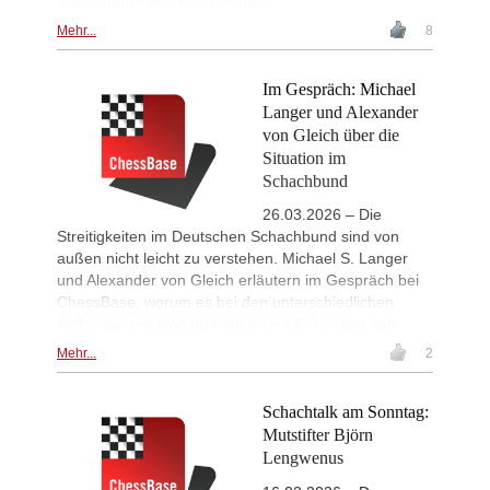
Weischede Foto: Harry Schaak
New Opening Trend
2d
Mehr...
8
Blackburn - Jackson (E90)
New Opening Trend
2d
Im Gespräch: Michael
Yilmaz - Ozenir (E11)
Langer und Alexander
New Opening Trend
2d
von Gleich über die
Firat - Tabatabaei (A07)
Situation im
New Opening Trend
2d
Schachbund
Yavuz - Ozkan (C17)
New Opening Trend
2d
26.03.2026 – Die
Samant Aditya S - Makkar (C43)
Streitigkeiten im Deutschen Schachbund sind von
außen nicht leicht zu verstehen. Michael S. Langer
New Opening Trend
2d
Vyval - Gavrilescu (B32)
und Alexander von Gleich erläutern im Gespräch bei
ChessBase, worum es bei den unterschiedlichen
GCT Saint Louis Rapid 2026
2d
Auffassungen ging und wie es zur Eskalation kam.
Round 9 now live
Mehr...
2
New Opening Trend
2d
Kuzubov - Rustamov (B92)
New Opening Trend
2d
Schachtalk am Sonntag:
Mendonca - Schitco (C55)
Mutstifter Björn
New Opening Trend
2d
Lengwenus
Keymer - Van Foreest (A30)