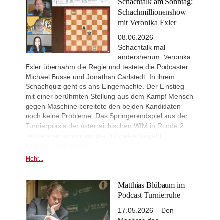
als je zuvor.
Schachtalk am Sonntag:
New Opening Trend
7h
Piliposyan - Burns (B54)
Schachmillionenshow
mit Veronika Exler
New Opening Trend
9h
Ilinca - Ibrahimli (B90)
08.06.2026 –
New Opening Trend
9h
Schachtalk mal
Vazquez - Gorodetzky (D35)
andersherum: Veronika
New Opening Trend
9h
Exler übernahm die Regie und testete die Podcaster
Magold - Sahib Singh (C55)
Michael Busse und Jonathan Carlstedt. In ihrem
New Opening Trend
10h
Schachquiz geht es ans Eingemachte. Der Einstieg
Gavrilescu - Mohamed Anees M (C1
mit einer berühmten Stellung aus dem Kampf Mensch
gegen Maschine bereitete den beiden Kandidaten
Interesting Novelty
12h
Samadov - Movahed (D43)
noch keine Probleme. Das Springerendspiel aus der
Turnierpraxis der österreichischen WIM in Runde 2
New Opening Trend
13h
zeigte aber schon, wo die Quizreise hingeht ... |
Kuzubov - Gagic (D50)
Fotos: Chess Tigers
New Opening Trend
13h
Svane - Hess (D35)
Mehr...
GCT Saint Louis Blitz 2026
13h
Round 18 now live
Matthias Blübaum im
New Opening Trend
13h
Podcast Turnierruhe
Ivanchuk - Tutisani (A31)
17.05.2026 – Den
New Opening Trend
14h
Murzin - Tutisani (D02)