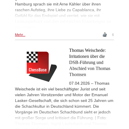
Hamburg sprach sie mit Arne Kähler über ihren
Liang - Giri (B92)
raschen Aufstieg, ihre Liebe zu Capablanca, ihr
New Opening Trend
1d
Gefühl für das Endspiel und verriet, wie sie mit
Svane - Hess (D35)
Leistungsdruck und den zahlreichen Erwartungen an
New Opening Trend
1d
sie umgeht.
Mendonca - Karthikeyan (C55)
Mehr...
6
Interesting Novelty
1d
Giri - Praggnanandhaa R (B06)
Interesting Novelty
1d
Thomas Weischede:
Tabatabaei - Deac (E20)
Irritationen über die
New Opening Trend
1d
DSB-Führung und
Keymer - Praggnanandhaa R (D31)
Abschied von Thomas
New Opening Trend
1d
Thomsen
Sindarov - Van Foreest (C50)
07.04.2026 – Thomas
New Opening Trend
1d
Weischede ist ein viel beschäftigter Jurist und seit
Caruana - So (D12)
vielen Jahren Vorsitzender und Motor der Emanuel
Interesting Novelty
1d
Lasker-Gesellschaft, die sich schon seit 25 Jahren um
Tabatabaei - Deac (E20)
die Schachkultur in Deutschland kümmert. Die
New Opening Trend
1d
Vorgänge im Deutschen Schachbund sieht er jedoch
Samant Aditya S - Makkar (C43)
mit großer Sorge und kritisiert die Führung. | Foto:
New Opening Trend
1d
Thomas Thomsen, Ingrid Lauterbach und Thomas
Kuzubov - Rustamov (B92)