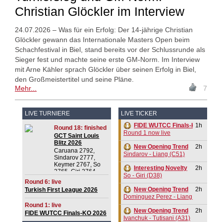
Christian Glöckler im Interview
24.07.2026 – Was für ein Erfolg: Der 14-jährige Christian
Glöckler gewann das Internationale Masters Open beim
Schachfestival in Biel, stand bereits vor der Schlussrunde als
Sieger fest und machte seine erste GM-Norm. Im Interview
mit Arne Kähler sprach Glöckler über seinen Erfolg in Biel,
den Großmeistertitel und seine Pläne.
Mehr...
7
LIVE TURNIERE
LIVE TICKER
FIDE WUTCC Finals-KO 2026
1h
Round 18: finished
Round 1 now live
GCT Saint Louis
Blitz 2026
New Opening Trend
2h
Caruana 2792,
Sindarov - Liang (C51)
Sindarov 2777,
Keymer 2767, So
Interesting Novelty
2h
2765, Giri 2764,
So - Giri (D38)
Praggnanandhaa R
Round 6: live
2750, Dominguez
New Opening Trend
2h
Turkish First League 2026
Perez 2732, Van
Dominguez Perez - Liang (C84)
Foreest 2728,
Round 1: live
Aronian 2721
New Opening Trend
2h
FIDE WUTCC Finals-KO 2026
Ivanchuk - Tutisani (A31)