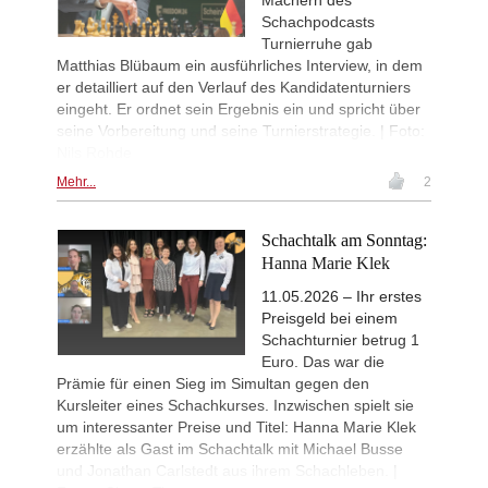
Machern des
Schachpodcasts
New Opening Trend
14h
Turnierruhe gab
Vokhidov - Inarkiev (C84)
Matthias Blübaum ein ausführliches Interview, in dem
New Opening Trend
14h
er detailliert auf den Verlauf des Kandidatenturniers
Atabayev - Anton Guijarro (B11)
eingeht. Er ordnet sein Ergebnis ein und spricht über
Interesting Novelty
14h
seine Vorbereitung und seine Turnierstrategie. | Foto:
Praggnanandhaa R - Van Foreest (A
Nils Rohde
New Opening Trend
14h
Mehr...
2
Dominguez Perez - Caruana (C41)
New Opening Trend
14h
Sanal - Deac (B30)
Schachtalk am Sonntag:
Hanna Marie Klek
New Opening Trend
15h
Mendonca - Karthikeyan (C55)
11.05.2026 – Ihr erstes
New Opening Trend
16h
Preisgeld bei einem
Dominguez Perez - Liang (C84)
Schachturnier betrug 1
New Opening Trend
16h
Euro. Das war die
Van Foreest - So (C28)
Prämie für einen Sieg im Simultan gegen den
Werner-Ott-Open 2026
19h
Kursleiter eines Schachkurses. Inzwischen spielt sie
Round 6 now live
um interessanter Preise und Titel: Hanna Marie Klek
erzählte als Gast im Schachtalk mit Michael Busse
Turkish Chess Super League 2
20h
Round 5 now live
und Jonathan Carlstedt aus ihrem Schachleben. |