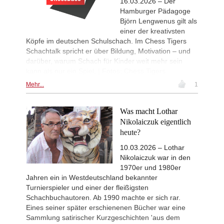
16.03.2026 – Der
Hamburger Pädagoge
Björn Lengwenus gilt als
einer der kreativsten
Köpfe im deutschen Schulschach. Im Chess Tigers
Schachtalk spricht er über Bildung, Motivation – und
darüber, warum Schach für Kinder weit mehr sein
kann als nur ein Spiel. | Fotos: Chess Tigers
Mehr...
1
Was macht Lothar
Nikolaiczuk eigentlich
heute?
10.03.2026 – Lothar
Nikolaiczuk war in den
1970er und 1980er
Jahren ein in Westdeutschland bekannter
Turnierspieler und einer der fleißigsten
Schachbuchautoren. Ab 1990 machte er sich rar.
Eines seiner später erschienenen Bücher war eine
Sammlung satirischer Kurzgeschichten 'aus dem