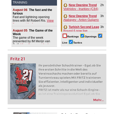
TRAINING
New Opening Trend
2h
Vokhidov - Inarkiev (C84)
August 06
The fast and the
furious
New Opening Trend
3h
Fast and lightning opening
Atabayev - Anton Guijarro (B11)
lines with IM Robert Ris.
View
the new video!
Turkish Second League 2026
3h
August 05
The Game of the
Round 6 now live
Week
Rankings
Openings
The game of the week
Turkish First League 2026
3h
presented by IM Merijn van
Round 6 now live
Live
Tactics
Delft.
View the new video!
New Opening Trend
3h
Sindarov - Giri (C58)
Fritz 21
New Opening Trend
3h
Van Foreest - So (C28)
Ihr persönlicher Schachtrainer - Egal, ob Sie
Ihre ersten Schritte in die Welt des
New Opening Trend
3h
Vereinsschachs machen oder bereits auf
Liang - Caruana (C01)
Turnierniveau spielen: Mit FRITZ trainieren
Sie effizienter, intelligenter und individueller
New Opening Trend
3h
Dominguez Perez - Caruana (C41)
als je zuvor.
FRITZ ist mehr als nur eine Schach-Engine –
6h
Tactics in a live game
es ist eine Trainingsrevolution! Egal, ob Sie
Caruana - Giri
Ihre ersten Schritte in die Welt des
Mehr...
Vereinsschachs machen oder bereits auf
New Opening Trend
7h
Turnierniveau spielen: Mit FRITZ trainieren
Kiolbasa - Salimova (C50)
Sie effizienter, intelligenter und individueller