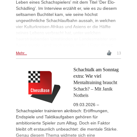
Leben eines Schachspielers' mit dem Titel 'Der Elo-
Schädling'. Im Interview erzählt er, wie es zu diesem
seltsamen Buchtitel kam, wie seine höchst
ungewöhnliche Schachlaufbahn aussah, in welchen
vier Kulturkreisen Afrikas und Asiens er die Hälfte
seines Lebens verbracht hat, unter welchen
haarsträubenden Umständen er Landesmeister von
Kenia wurde - und noch vieles mehr. | Foto: Privat
Mehr...
13
Schachtalk am Sonntag
extra: Wie viel
Mentaltraining braucht
Schach? – Mit Janik
Notheis
09.03.2026 –
Schachspieler trainieren akribisch: Eröffnungen,
Endspiele und Taktikaufgaben gehören für
ambitionierte Spieler zum Alltag. Doch ein Faktor
bleibt oft erstaunlich unbeachtet: die mentale Stärke.
Genau diesem Thema widmete sich eine