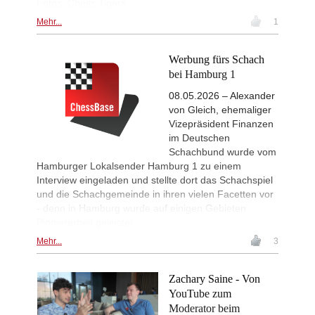
Fotos: Chess Tigers
British Championship 2026
21h
Round 6 now live
Mehr...
1
19th Arad Open A 2026
21h
Round 6 now live
Werbung fürs Schach
53rd Sparkassen Open-A Trop
21h
bei Hamburg 1
Round 6 now live
08.05.2026 – Alexander
53rd Sparkassen Women Mast
21h
Round 4 now live
von Gleich, ehemaliger
Vizepräsident Finanzen
Interesting Novelty
21h
im Deutschen
Tabatabaei - Deac (E20)
Schachbund wurde vom
Interesting Novelty
22h
Hamburger Lokalsender Hamburg 1 zu einem
Kuru - Rapport (C56)
Interview eingeladen und stellte dort das Schachspiel
Interesting Novelty
22h
und die Schachgemeinde in ihren vielen Facetten vor
Giri - Praggnanandhaa R (B06)
- denn in Hamburg wurde auf einigen Gebieten
New Opening Trend
22h
Pionierarbeit geleistet.
Dominguez Perez - Praggnanandha
Mehr...
3
New Opening Trend
22h
Liang - Giri (B92)
Zachary Saine - Von
New Opening Trend
22h
Keymer - Praggnanandhaa R (D31)
YouTube zum
Moderator beim
New Opening Trend
23h