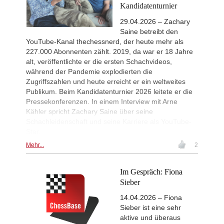
Keymer - So (C84)
Kandidatenturnier
Interesting Novelty
1d
29.04.2026 – Zachary
Sindarov - Dominguez Perez (C54)
Saine betreibt den
New Opening Trend
1d
YouTube-Kanal thechessnerd, der heute mehr als
Sindarov - Van Foreest (C50)
227.000 Abonnenten zählt. 2019, da war er 18 Jahre
New Opening Trend
1d
alt, veröffentlichte er die ersten Schachvideos,
Caruana - So (D12)
während der Pandemie explodierten die
Zugriffszahlen und heute erreicht er ein weltweites
Leca Chess Open 2026
1d
Round 9 now live
Publikum. Beim Kandidatenturnier 2026 leitete er die
Pressekonferenzen. In einem Interview mit Arne
FIDE WUTCC Finals-Pool-A 20
1d
Round 3 now live
Kähler spricht Zachary Saine über seine
Schachleidenschaft und seine Karriere als YouTube-
New Opening Trend
1d
Star.
Crawford - Friar (B92)
Mehr...
2
New Opening Trend
1d
Ipek - Ceylan (A35)
New Opening Trend
1d
Im Gespräch: Fiona
Singgih - Lesbekova (B28)
Sieber
New Opening Trend
1d
Fava - Sooraj M R (B04)
14.04.2026 – Fiona
Sieber ist eine sehr
New Opening Trend
1d
aktive und überaus
Tanriverdi - Sirin (B72)