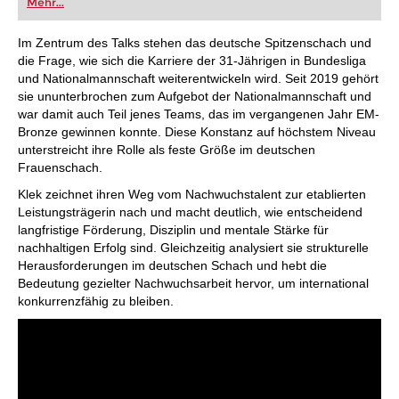
Mehr...
Großmeister Ivan Sokolov – im Rahmen seiner
erfolgreichen Reihe „Understanding Middlegame
Structures“ – tief in die Komplexität des
Im Zentrum des Talks stehen das deutsche Spitzenschach und
farbvertauschten Benoni, des farbvertauschten
die Frage, wie sich die Karriere der 31-Jährigen in Bundesliga
Wolga Gambits und des farbvertauschten
und Nationalmannschaft weiterentwickeln wird. Seit 2019 gehört
Blumenfeld-Gambits.
sie ununterbrochen zum Aufgebot der Nationalmannschaft und
Kostenloses Beispielvideo:
Introduction
Kostenloses Beispielvideo:
Colour Reversed
war damit auch Teil jenes Teams, das im vergangenen Jahr EM-
Banoni - Game 1
Bronze gewinnen konnte. Diese Konstanz auf höchstem Niveau
unterstreicht ihre Rolle als feste Größe im deutschen
Frauenschach.
Klek zeichnet ihren Weg vom Nachwuchstalent zur etablierten
Leistungsträgerin nach und macht deutlich, wie entscheidend
langfristige Förderung, Disziplin und mentale Stärke für
nachhaltigen Erfolg sind. Gleichzeitig analysiert sie strukturelle
Herausforderungen im deutschen Schach und hebt die
Bedeutung gezielter Nachwuchsarbeit hervor, um international
konkurrenzfähig zu bleiben.