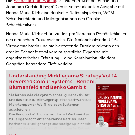
Die
Schachtalk am Sonntag
-Gastgeber Michael Busse und
Jonathan Carlstedt begrüßten in seiner aktuellen Ausgabe mit
Hanna Marie Klek eine deutsche Nationalspielerin, WGM,
Schiedsrichterin und Mitorganisatorin des Grenke
Schachfestivals.
Hanna Marie Klek gehört zu den profiliertesten Persönlichkeiten
des deutschen Frauenschachs. Die Nationalspielerin, U16-
Vizeweltmeisterin und stellvertretende Turnierdirektorin des
grenke Schachfestival vereint sportliche Expertise mit
organisatorischer Erfahrung – eine Kombination, die dem
Gespräch besondere Tiefe verleiht.
Understanding Middlegame Strategy Vol.14
Reversed Colour Systems – Benoni,
Blumenfeld and Benko Gambit
Sie lernen, wie die dynamische Figurenaktivität
und das strukturelle Gegenspiel von Schwarz das
Mehrtempo von Weiß in diesen Systemen
ausgleichen.
Die Benoni-Eröffnungsfamilie hat Weltmeister
zu Fall gebracht, entscheidende Partien unter
höchstem Druck geprägt und mutige Spieler mit
einigen der spannendsten Stellungen im Schach
belohnt. In diesem Fritztrainer führt Sie