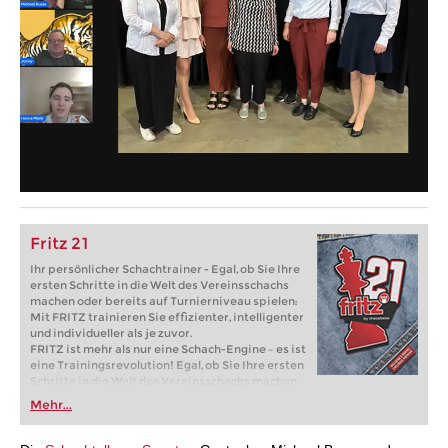
Fritz 21
Ihr persönlicher Schachtrainer - Egal, ob Sie Ihre
ersten Schritte in die Welt des Vereinsschachs
machen oder bereits auf Turnierniveau spielen:
Mit FRITZ trainieren Sie effizienter, intelligenter
und individueller als je zuvor.
FRITZ ist mehr als nur eine Schach-Engine – es ist
eine Trainingsrevolution! Egal, ob Sie Ihre ersten
Schritte in die Welt des Vereinsschachs machen
oder bereits auf Turnierniveau spielen: Mit
Mehr...
FRITZ trainieren Sie effizienter, intelligenter und
individueller als je zuvor.