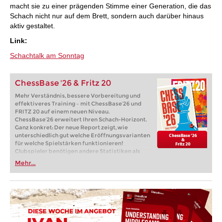
macht sie zu einer prägenden Stimme einer Generation, die das
Schach nicht nur auf dem Brett, sondern auch darüber hinaus
aktiv gestaltet.
Link:
Schachtalk am Sonntag
ChessBase '26 & Fritz 20
Mehr Verständnis, bessere Vorbereitung und
effektiveres Training – mit ChessBase’26 und
FRITZ 20 auf einem neuen Niveau.
ChessBase’26 erweitert Ihren Schach-Horizont.
Ganz konkret: Der neue Report zeigt, wie
unterschiedlich gut welche Eröffnungsvarianten
für welche Spielstärken funktionieren!
Clubspieler benötigen andere Statistiken als
Spitzenspieler. Bereiten Sie sich auf Ihr Niveau
Mehr...
vor, nicht auf den Weltmeister. Die
ChessBase’26-Eröffnungsbücher spiegeln die
gängige Theorie wider und schlagen Varianten
vor, die für Ihren Gegner, auf den Sie sich gerade
vorbereiten, nicht leicht zu spielen sind. Mit
ChessBase´26 verstehen Sie die typischen
Varianten mit den zugrunde liegenden