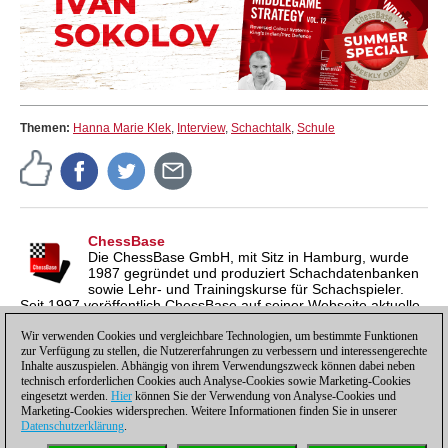
strategischen Plänen. Lösen Sie Aufgaben mit
typischen, taktischen Motiven – das ist
revolutionär für das Eröffnungstraining und
macht großen Spaß.
Themen:
Hanna Marie Klek
,
Interview
,
Schachtalk
,
Schule
ChessBase
Die ChessBase GmbH, mit Sitz in Hamburg, wurde
1987 gegründet und produziert Schachdatenbanken
sowie Lehr- und Trainingskurse für Schachspieler.
Seit 1997 veröffentlich ChessBase auf seiner Webseite aktuelle
Nachrichten aus der Schachwelt. ChessBase News erscheint
inzwischen in vier Sprachen und gilt weltweit als wichtigste
Wir verwenden Cookies und vergleichbare Technologien, um bestimmte Funktionen
zur Verfügung zu stellen, die Nutzererfahrungen zu verbessern und interessengerechte
Schachnachrichtenseite.
Inhalte auszuspielen. Abhängig von ihrem Verwendungszweck können dabei neben
technisch erforderlichen Cookies auch Analyse-Cookies sowie Marketing-Cookies
eingesetzt werden.
Hier
können Sie der Verwendung von Analyse-Cookies und
Marketing-Cookies widersprechen. Weitere Informationen finden Sie in unserer
Datenschutzerklärung
.