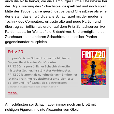
auch die Rolle hervor, die die Hamburger Firma ChessBase bei
der Digitalisierung des Schachspiel gespielt hat und noch spielt.
Mitte der 1980er Jahre gegründet verband ChessBase als einer
der ersten das ehrwürdige alte Schachspiel mit der modernen
Technik des Computers, erfasste alte und neue Partien und
übertrug schließlich als erster auf dem Fritz-Schachserver live
Partien aus aller Welt auf die Bildschirme. Und ermöglichte den
Zuschauern und anderen Schachfreunden selber Partien
gegeneinander zu spielen.
Fritz 20
Ihr persönlicher Schachtrainer. Ihr härtester
Gegner. Ihr stärkster Verbündeter.
FRITZ 20: Ihr persönlicher Schachtrainer. Ihr
härtester Gegner. Ihr stärkster Verbündeter.
FRITZ 20 ist mehr als nur eine Schach-Engine – es
ist eine Trainingsrevolution für ambitionierte
Spieler und Profis. Egal, ob Sie Ihre ersten
Schritte in die Welt des ernsthaften
Schachtrainings machen oder bereits auf
Mehr...
Turnierniveau spielen: Mit FRITZ 20 trainieren
Sie effizienter, intelligenter und individueller als
je zuvor.
Am schönsten sei Schach aber immer noch am Brett mit
richtigen Figuren, meinte Alexander von Gleich.