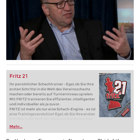
Fritz 21
Ihr persönlicher Schachtrainer - Egal, ob Sie Ihre
ersten Schritte in die Welt des Vereinsschachs
machen oder bereits auf Turnierniveau spielen:
Mit FRITZ trainieren Sie effizienter, intelligenter
und individueller als je zuvor.
FRITZ ist mehr als nur eine Schach-Engine – es ist
eine Trainingsrevolution! Egal, ob Sie Ihre ersten
Schritte in die Welt des Vereinsschachs machen
oder bereits auf Turnierniveau spielen: Mit
Mehr...
FRITZ trainieren Sie effizienter, intelligenter und
individueller als je zuvor.