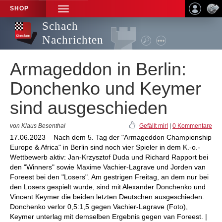
SHOP
TOGGLE
NAVIGATION
Schach
Nachrichten
Armageddon in Berlin:
Donchenko und Keymer
sind ausgeschieden
von Klaus Besenthal
Gefällt mir!
|
0 Kommentare
17.06.2023 – Nach dem 5. Tag der "Armageddon Championship
Europe & Africa" in Berlin sind noch vier Spieler in dem K.-o.-
Wettbewerb aktiv: Jan-Krzysztof Duda und Richard Rapport bei
den "Winners" sowie Maxime Vachier-Lagrave und Jorden van
Foreest bei den "Losers". Am gestrigen Freitag, an dem nur bei
den Losers gespielt wurde, sind mit Alexander Donchenko und
Vincent Keymer die beiden letzten Deutschen ausgeschieden:
Donchenko verlor 0,5:1,5 gegen Vachier-Lagrave (Foto),
Keymer unterlag mit demselben Ergebnis gegen van Foreest. |