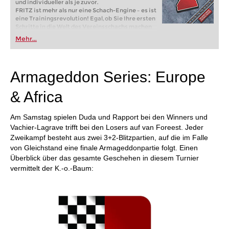
und individueller als je zuvor.
FRITZ ist mehr als nur eine Schach-Engine – es ist
eine Trainingsrevolution! Egal, ob Sie Ihre ersten
Schritte in die Welt des Vereinsschachs machen
oder bereits auf Turnierniveau spielen: Mit
Mehr...
FRITZ trainieren Sie effizienter, intelligenter und
individueller als je zuvor.
Armageddon Series: Europe
& Africa
Am Samstag spielen Duda und Rapport bei den Winners und
Vachier-Lagrave trifft bei den Losers auf van Foreest. Jeder
Zweikampf besteht aus zwei 3+2-Blitzpartien, auf die im Falle
von Gleichstand eine finale Armageddonpartie folgt. Einen
Überblick über das gesamte Geschehen in diesem Turnier
vermittelt der K.-o.-Baum: