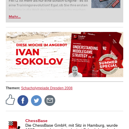
FRITZ ist mehr als nur eine Schach-Engine – es ist
eine Trainingsrevolution! Egal, ob Sie Ihre ersten
Schritte in die Welt des Vereinsschachs machen
oder bereits auf Turnierniveau spielen: Mit
Mehr...
FRITZ trainieren Sie effizienter, intelligenter und
individueller als je zuvor.
Themen:
Schacholympiade Dresden 2008
ChessBase
Die ChessBase GmbH, mit Sitz in Hamburg, wurde