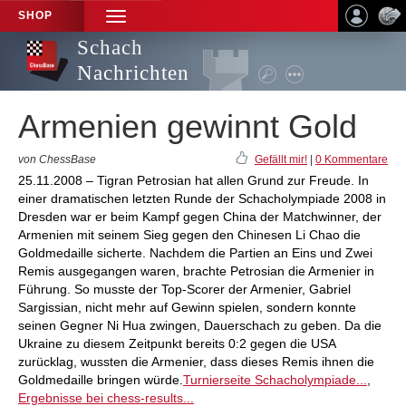
SHOP
TOGGLE
NAVIGATION
Schach
Nachrichten
Armenien gewinnt Gold
von ChessBase
Gefällt mir!
|
0 Kommentare
25.11.2008 – Tigran Petrosian hat allen Grund zur Freude. In
einer dramatischen letzten Runde der Schacholympiade 2008 in
Dresden war er beim Kampf gegen China der Matchwinner, der
Armenien mit seinem Sieg gegen den Chinesen Li Chao die
Goldmedaille sicherte. Nachdem die Partien an Eins und Zwei
Remis ausgegangen waren, brachte Petrosian die Armenier in
Führung. So musste der Top-Scorer der Armenier, Gabriel
Sargissian, nicht mehr auf Gewinn spielen, sondern konnte
seinen Gegner Ni Hua zwingen, Dauerschach zu geben. Da die
Ukraine zu diesem Zeitpunkt bereits 0:2 gegen die USA
zurücklag, wussten die Armenier, dass dieses Remis ihnen die
Goldmedaille bringen würde.
Turnierseite Schacholympiade...
,
Ergebnisse bei chess-results...