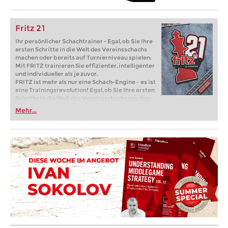
Fritz 21
Ihr persönlicher Schachtrainer - Egal, ob Sie Ihre
ersten Schritte in die Welt des Vereinsschachs
machen oder bereits auf Turnierniveau spielen:
Mit FRITZ trainieren Sie effizienter, intelligenter
und individueller als je zuvor.
FRITZ ist mehr als nur eine Schach-Engine – es ist
eine Trainingsrevolution! Egal, ob Sie Ihre ersten
Schritte in die Welt des Vereinsschachs machen
oder bereits auf Turnierniveau spielen: Mit
Mehr...
FRITZ trainieren Sie effizienter, intelligenter und
individueller als je zuvor.