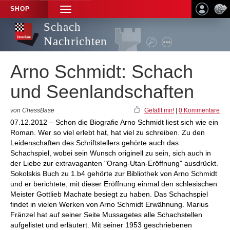
SHOP
TOGGLE
NAVIGATION
Schach
Nachrichten
Arno Schmidt: Schach
und Seenlandschaften
von ChessBase
Gefällt mir!
|
0 Kommentare
07.12.2012 – Schon die Biografie Arno Schmidt liest sich wie ein
Roman. Wer so viel erlebt hat, hat viel zu schreiben. Zu den
Leidenschaften des Schriftstellers gehörte auch das
Schachspiel, wobei sein Wunsch originell zu sein, sich auch in
der Liebe zur extravaganten "Orang-Utan-Eröffnung" ausdrückt.
Sokolskis Buch zu 1.b4 gehörte zur Bibliothek von Arno Schmidt
und er berichtete, mit dieser Eröffnung einmal den schlesischen
Meister Gottlieb Machate besiegt zu haben. Das Schachspiel
findet in vielen Werken von Arno Schmidt Erwähnung. Marius
Fränzel hat auf seiner Seite Mussagetes alle Schachstellen
aufgelistet und erläutert. Mit seiner 1953 geschriebenen