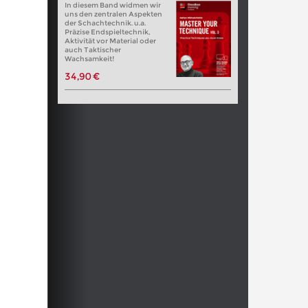
In diesem Band widmen wir
uns den zentralen Aspekten
der Schachtechnik. u.a.
Präzise Endspieltechnik,
Aktivität vor Material oder
auch Taktischer
Wachsamkeit!
34,90 €