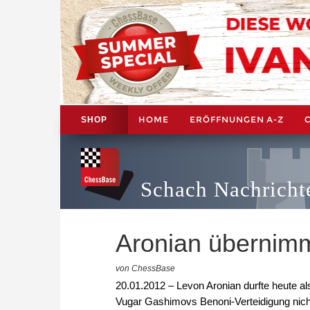
HOME
ERÖFFNUNGEN A-Z
SHOP
Schach Nachricht
Aronian übernimm
von ChessBase
20.01.2012 – Levon Aronian durfte heute al
Vugar Gashimovs Benoni-Verteidigung nic