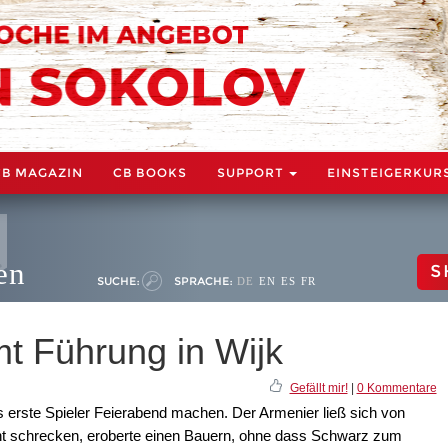
CB MAGAZIN
CB BOOKS
SUPPORT
EINSTEIGERKUR
en
S
SUCHE:
SPRACHE:
DE
EN
ES
FR
t Führung in Wijk
Gefällt mir!
|
0 Kommentare
s erste Spieler Feierabend machen. Der Armenier ließ sich von
ht schrecken, eroberte einen Bauern, ohne dass Schwarz zum