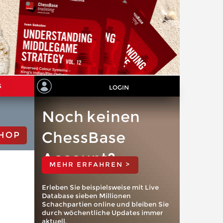
S
LOGIN
Noch keinen
ChessBase
HOP
Account?
MEHR ERFAHREN >
Erleben Sie beispielsweise mit Live
Database sieben Millionen
Schachpartien online und bleiben Sie
durch wöchentliche Updates immer
aktuell.