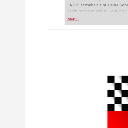
FRITZ ist mehr als nur eine Sch
Trainingsrevolution! Egal, ob Si
Vereinsschachs machen oder ber
Mehr...
FRITZ trainieren Sie effizienter,
zuvor.