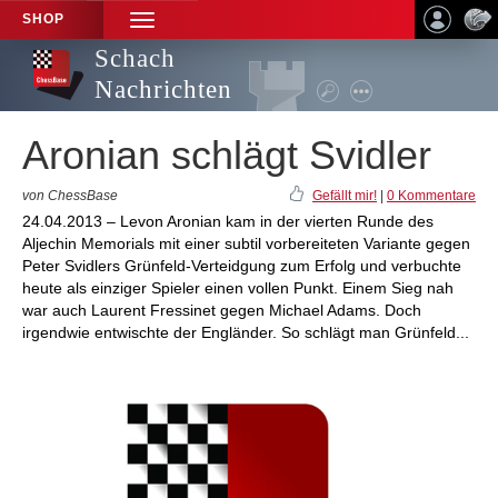
SHOP
TOGGLE
NAVIGATION
Schach
Nachrichten
Aronian schlägt Svidler
von ChessBase
Gefällt mir!
|
0 Kommentare
24.04.2013 – Levon Aronian kam in der vierten Runde des
Aljechin Memorials mit einer subtil vorbereiteten Variante gegen
Peter Svidlers Grünfeld-Verteidgung zum Erfolg und verbuchte
heute als einziger Spieler einen vollen Punkt. Einem Sieg nah
war auch Laurent Fressinet gegen Michael Adams. Doch
irgendwie entwischte der Engländer. So schlägt man Grünfeld...