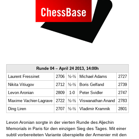
Runde 04 – April 24 2013, 14:00h
Laurent Fressinet
2706
½-½
Michael Adams
2727
Nikita Vitiugov
2712
½-½
Boris Gelfand
2739
Levon Aronian
2809
1-0
Peter Svidler
2747
Maxime Vachier-Lagrave
2722
½-½
Viswanathan Anand
2783
Ding Liren
2707
½-½
Vladimir Kramnik
2801
Levon Aronian sorgte in der vierten Runde des Aljechin
Memorials in Paris für den einzigen Sieg des Tages. Mit einer
subtil vorbereiteten Variante überspielte der Armenier mit den