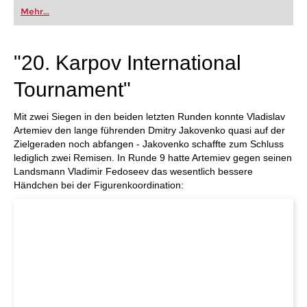
oder bereits auf Turnierniveau spielen: Mit
Mehr...
FRITZ trainieren Sie effizienter, intelligenter und
individueller als je zuvor.
"20. Karpov International
Tournament"
Mit zwei Siegen in den beiden letzten Runden konnte Vladislav
Artemiev den lange führenden Dmitry Jakovenko quasi auf der
Zielgeraden noch abfangen - Jakovenko schaffte zum Schluss
lediglich zwei Remisen. In Runde 9 hatte Artemiev gegen seinen
Landsmann Vladimir Fedoseev das wesentlich bessere
Händchen bei der Figurenkoordination: