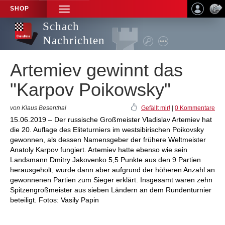
SHOP
TOGGLE
NAVIGATION
Schach
Nachrichten
Artemiev gewinnt das
"Karpov Poikowsky"
von Klaus Besenthal
Gefällt mir!
|
0 Kommentare
15.06.2019 – Der russische Großmeister Vladislav Artemiev hat
die 20. Auflage des Eliteturniers im westsibirischen Poikovsky
gewonnen, als dessen Namensgeber der frühere Weltmeister
Anatoly Karpov fungiert. Artemiev hatte ebenso wie sein
Landsmann Dmitry Jakovenko 5,5 Punkte aus den 9 Partien
herausgeholt, wurde dann aber aufgrund der höheren Anzahl an
gewonnenen Partien zum Sieger erklärt. Insgesamt waren zehn
Spitzengroßmeister aus sieben Ländern an dem Rundenturnier
beteiligt. Fotos: Vasily Papin