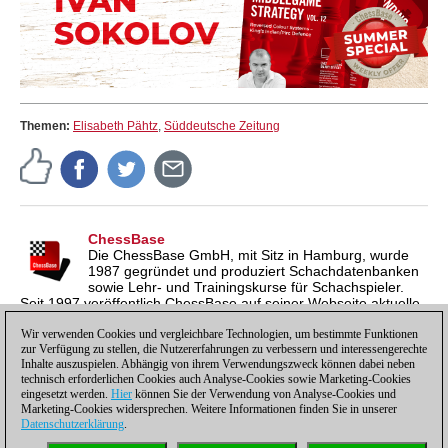
Themen:
Elisabeth Pähtz
,
Süddeutsche Zeitung
ChessBase
Die ChessBase GmbH, mit Sitz in Hamburg, wurde
1987 gegründet und produziert Schachdatenbanken
sowie Lehr- und Trainingskurse für Schachspieler.
Seit 1997 veröffentlich ChessBase auf seiner Webseite aktuelle
Nachrichten aus der Schachwelt. ChessBase News erscheint
inzwischen in vier Sprachen und gilt weltweit als wichtigste
Wir verwenden Cookies und vergleichbare Technologien, um bestimmte Funktionen
zur Verfügung zu stellen, die Nutzererfahrungen zu verbessern und interessengerechte
Schachnachrichtenseite.
Inhalte auszuspielen. Abhängig von ihrem Verwendungszweck können dabei neben
technisch erforderlichen Cookies auch Analyse-Cookies sowie Marketing-Cookies
eingesetzt werden.
Hier
können Sie der Verwendung von Analyse-Cookies und
Marketing-Cookies widersprechen. Weitere Informationen finden Sie in unserer
Datenschutzerklärung
.