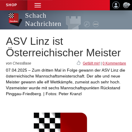
SHOP
TOGGLE
NAVIGATION
Schach
Nachrichten
ASV Linz ist
Österreichischer Meister
von ChessBase
Gefällt mir!
|
0 Kommentare
07.04.2025 – Zum dritten Mal in Folge gewann der ASV Linz die
österreichische Mannschaftsmeisterschaft. Der alte und neue
Meister gewann alle elf Wettkämpfe, zumeist auch sehr hoch.
Vizemeister wurde mit sechs Mannschaftspunkten Rückstand
Pinggau-Friedberg. | Fotos: Peter Kranzl