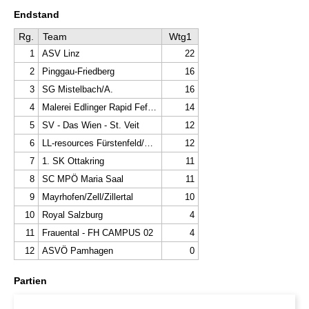
Endstand
Rg.
Team
Wtg1
1
ASV Linz
22
2
Pinggau-Friedberg
16
3
SG Mistelbach/A.
16
4
Malerei Edlinger Rapid Feffernitz
14
5
SV - Das Wien - St. Veit
12
6
LL-resources Fürstenfeld/Hartberg
12
7
1. SK Ottakring
11
8
SC MPÖ Maria Saal
11
9
Mayrhofen/Zell/Zillertal
10
10
Royal Salzburg
4
11
Frauental - FH CAMPUS 02
4
12
ASVÖ Pamhagen
0
Partien