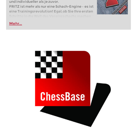
und individueller als je zuvor.
FRITZ ist mehr als nur eine Schach-Engine – es ist
eine Trainingsrevolution! Egal, ob Sie Ihre ersten
Schritte in die Welt des Vereinsschachs machen
oder bereits auf Turnierniveau spielen: Mit
Mehr...
FRITZ trainieren Sie effizienter, intelligenter und
individueller als je zuvor.