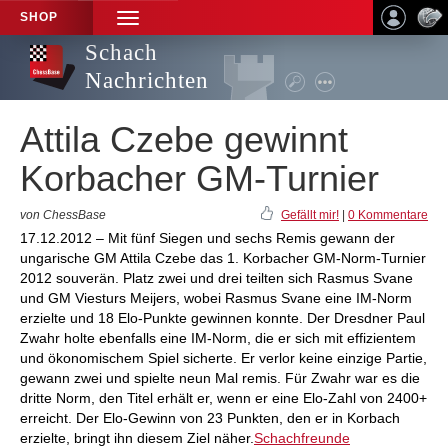
SHOP
TOGGLE
NAVIGATION
Schach
Nachrichten
Attila Czebe gewinnt
Korbacher GM-Turnier
von ChessBase
Gefällt mir!
|
0 Kommentare
17.12.2012 – Mit fünf Siegen und sechs Remis gewann der
ungarische GM Attila Czebe das 1. Korbacher GM-Norm-Turnier
2012 souverän. Platz zwei und drei teilten sich Rasmus Svane
und GM Viesturs Meijers, wobei Rasmus Svane eine IM-Norm
erzielte und 18 Elo-Punkte gewinnen konnte. Der Dresdner Paul
Zwahr holte ebenfalls eine IM-Norm, die er sich mit effizientem
und ökonomischem Spiel sicherte. Er verlor keine einzige Partie,
gewann zwei und spielte neun Mal remis. Für Zwahr war es die
dritte Norm, den Titel erhält er, wenn er eine Elo-Zahl von 2400+
erreicht. Der Elo-Gewinn von 23 Punkten, den er in Korbach
erzielte, bringt ihn diesem Ziel näher.
Schachfreunde