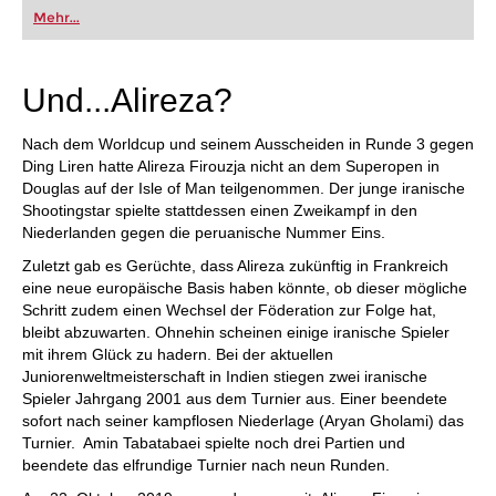
oder bereits auf Turnierniveau spielen: Mit
Mehr...
FRITZ trainieren Sie effizienter, intelligenter und
individueller als je zuvor.
Und...Alireza?
Nach dem Worldcup und seinem Ausscheiden in Runde 3 gegen
Ding Liren hatte Alireza Firouzja nicht an dem Superopen in
Douglas auf der Isle of Man teilgenommen. Der junge iranische
Shootingstar spielte stattdessen einen Zweikampf in den
Niederlanden gegen die peruanische Nummer Eins.
Zuletzt gab es Gerüchte, dass Alireza zukünftig in Frankreich
eine neue europäische Basis haben könnte, ob dieser mögliche
Schritt zudem einen Wechsel der Föderation zur Folge hat,
bleibt abzuwarten. Ohnehin scheinen einige iranische Spieler
mit ihrem Glück zu hadern. Bei der aktuellen
Juniorenweltmeisterschaft in Indien stiegen zwei iranische
Spieler Jahrgang 2001 aus dem Turnier aus. Einer beendete
sofort nach seiner kampflosen Niederlage (Aryan Gholami) das
Turnier. Amin Tabatabaei spielte noch drei Partien und
beendete das elfrundige Turnier nach neun Runden.