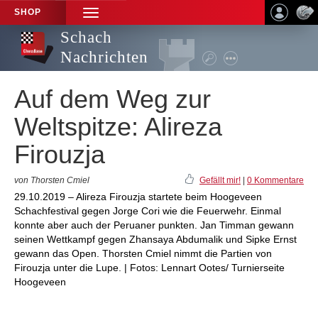
SHOP
TOGGLE
NAVIGATION
Schach
Nachrichten
Auf dem Weg zur
Weltspitze: Alireza
Firouzja
von Thorsten Cmiel
Gefällt mir!
|
0 Kommentare
29.10.2019 – Alireza Firouzja startete beim Hoogeveen
Schachfestival gegen Jorge Cori wie die Feuerwehr. Einmal
konnte aber auch der Peruaner punkten. Jan Timman gewann
seinen Wettkampf gegen Zhansaya Abdumalik und Sipke Ernst
gewann das Open. Thorsten Cmiel nimmt die Partien von
Firouzja unter die Lupe. | Fotos: Lennart Ootes/ Turnierseite
Hoogeveen