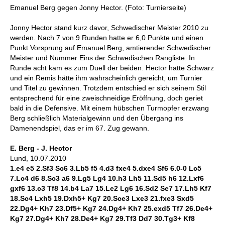
Emanuel Berg gegen Jonny Hector. (Foto: Turnierseite)
Jonny Hector stand kurz davor, Schwedischer Meister 2010 zu
werden. Nach 7 von 9 Runden hatte er 6,0 Punkte und einen
Punkt Vorsprung auf Emanuel Berg, amtierender Schwedischer
Meister und Nummer Eins der Schwedischen Rangliste. In
Runde acht kam es zum Duell der beiden. Hector hatte Schwarz
und ein Remis hätte ihm wahrscheinlich gereicht, um Turnier
und Titel zu gewinnen. Trotzdem entschied er sich seinem Stil
entsprechend für eine zweischneidige Eröffnung, doch geriet
bald in die Defensive. Mit einem hübschen Turmopfer erzwang
Berg schließlich Materialgewinn und den Übergang ins
Damenendspiel, das er im 67. Zug gewann.
E. Berg - J. Hector
Lund, 10.07.2010
1.e4 e5 2.Sf3 Sc6 3.Lb5 f5 4.d3 fxe4 5.dxe4 Sf6 6.0-0 Lc5
7.Lc4 d6 8.Sc3 a6 9.Lg5 Lg4 10.h3 Lh5 11.Sd5 h6 12.Lxf6
gxf6 13.c3 Tf8 14.b4 La7 15.Le2 Lg6 16.Sd2 Se7 17.Lh5 Kf7
18.Sc4 Lxh5 19.Dxh5+ Kg7 20.Sce3 Lxe3 21.fxe3 Sxd5
22.Dg4+ Kh7 23.Df5+ Kg7 24.Dg4+ Kh7 25.exd5 Tf7 26.De4+
Kg7 27.Dg4+ Kh7 28.De4+ Kg7 29.Tf3 Dd7 30.Tg3+ Kf8