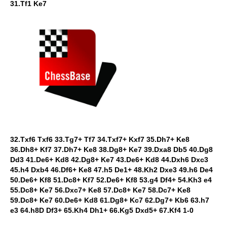
31.Tf1 Ke7
32.Txf6 Txf6 33.Tg7+ Tf7 34.Txf7+ Kxf7 35.Dh7+ Ke8
36.Dh8+ Kf7 37.Dh7+ Ke8 38.Dg8+ Ke7 39.Dxa8 Db5 40.Dg8
Dd3 41.De6+ Kd8 42.Dg8+ Ke7 43.De6+ Kd8 44.Dxh6 Dxc3
45.h4 Dxb4 46.Df6+ Ke8 47.h5 De1+ 48.Kh2 Dxe3 49.h6 De4
50.De6+ Kf8 51.Dc8+ Kf7 52.De6+ Kf8 53.g4 Df4+ 54.Kh3 e4
55.Dc8+ Ke7 56.Dxc7+ Ke8 57.Dc8+ Ke7 58.Dc7+ Ke8
59.Dc8+ Ke7 60.De6+ Kd8 61.Dg8+ Kc7 62.Dg7+ Kb6 63.h7
e3 64.h8D Df3+ 65.Kh4 Dh1+ 66.Kg5 Dxd5+ 67.Kf4 1-0