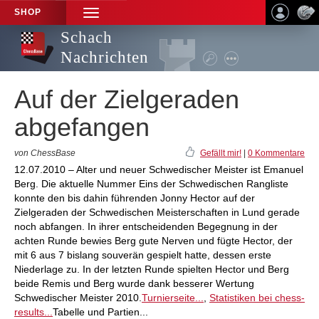
SHOP
TOGGLE
NAVIGATION
Schach
Nachrichten
Auf der Zielgeraden
abgefangen
von ChessBase
Gefällt mir!
|
0 Kommentare
12.07.2010 – Alter und neuer Schwedischer Meister ist Emanuel
Berg. Die aktuelle Nummer Eins der Schwedischen Rangliste
konnte den bis dahin führenden Jonny Hector auf der
Zielgeraden der Schwedischen Meisterschaften in Lund gerade
noch abfangen. In ihrer entscheidenden Begegnung in der
achten Runde bewies Berg gute Nerven und fügte Hector, der
mit 6 aus 7 bislang souverän gespielt hatte, dessen erste
Niederlage zu. In der letzten Runde spielten Hector und Berg
beide Remis und Berg wurde dank besserer Wertung
Schwedischer Meister 2010.
Turnierseite...
,
Statistiken bei chess-
results...
Tabelle und Partien...