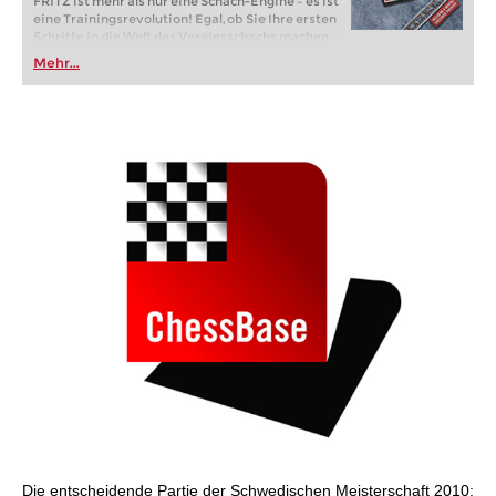
FRITZ ist mehr als nur eine Schach-Engine – es ist
eine Trainingsrevolution! Egal, ob Sie Ihre ersten
Schritte in die Welt des Vereinsschachs machen
oder bereits auf Turnierniveau spielen: Mit
Mehr...
FRITZ trainieren Sie effizienter, intelligenter und
individueller als je zuvor.
Die entscheidende Partie der Schwedischen Meisterschaft 2010: