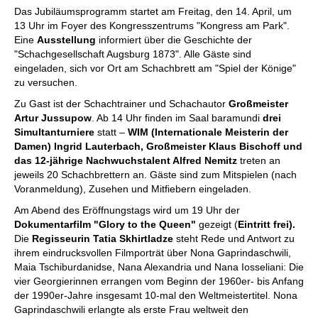
Das Jubiläumsprogramm startet am Freitag, den 14. April, um
13 Uhr im Foyer des Kongresszentrums "Kongress am Park".
Eine
Ausstellung
informiert über die Geschichte der
"Schachgesellschaft Augsburg 1873". Alle Gäste sind
eingeladen, sich vor Ort am Schachbrett am "Spiel der Könige"
zu versuchen.
Zu Gast ist der Schachtrainer und Schachautor
Großmeister
Artur Jussupow
. Ab 14 Uhr finden im Saal baramundi
drei
Simultanturniere
statt –
WIM (Internationale Meisterin der
Damen) Ingrid Lauterbach, Großmeister Klaus Bischoff und
das 12-jährige Nachwuchstalent Alfred Nemitz
treten an
jeweils 20 Schachbrettern an. Gäste sind zum Mitspielen (nach
Voranmeldung), Zusehen und Mitfiebern eingeladen.
Am Abend des Eröffnungstags wird um 19 Uhr der
Dokumentarfilm "Glory to the Queen"
gezeigt (
Eintritt frei).
Die
Regisseurin Tatia Skhirtladze
steht Rede und Antwort zu
ihrem eindrucksvollen Filmporträt über Nona Gaprindaschwili,
Maia Tschiburdanidse, Nana Alexandria und Nana Iosseliani: Die
vier Georgierinnen errangen vom Beginn der 1960er- bis Anfang
der 1990er-Jahre insgesamt 10-mal den Weltmeistertitel. Nona
Gaprindaschwili erlangte als erste Frau weltweit den