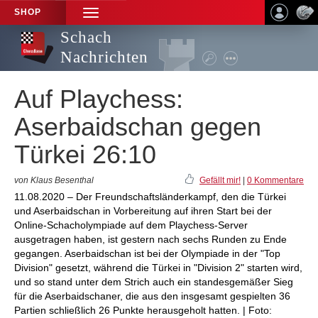
SHOP
TOGGLE
NAVIGATION
Schach
Nachrichten
Auf Playchess:
Aserbaidschan gegen
Türkei 26:10
von Klaus Besenthal
Gefällt mir!
|
0 Kommentare
11.08.2020 – Der Freundschaftsländerkampf, den die Türkei
und Aserbaidschan in Vorbereitung auf ihren Start bei der
Online-Schacholympiade auf dem Playchess-Server
ausgetragen haben, ist gestern nach sechs Runden zu Ende
gegangen. Aserbaidschan ist bei der Olympiade in der "Top
Division" gesetzt, während die Türkei in "Division 2" starten wird,
und so stand unter dem Strich auch ein standesgemäßer Sieg
für die Aserbaidschaner, die aus den insgesamt gespielten 36
Partien schließlich 26 Punkte herausgeholt hatten. | Foto: