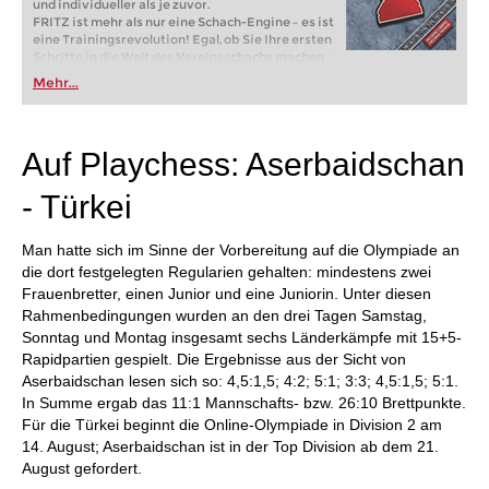
und individueller als je zuvor.
FRITZ ist mehr als nur eine Schach-Engine – es ist
eine Trainingsrevolution! Egal, ob Sie Ihre ersten
Schritte in die Welt des Vereinsschachs machen
oder bereits auf Turnierniveau spielen: Mit
Mehr...
FRITZ trainieren Sie effizienter, intelligenter und
individueller als je zuvor.
Auf Playchess: Aserbaidschan
- Türkei
Man hatte sich im Sinne der Vorbereitung auf die Olympiade an
die dort festgelegten Regularien gehalten: mindestens zwei
Frauenbretter, einen Junior und eine Juniorin. Unter diesen
Rahmenbedingungen wurden an den drei Tagen Samstag,
Sonntag und Montag insgesamt sechs Länderkämpfe mit 15+5-
Rapidpartien gespielt. Die Ergebnisse aus der Sicht von
Aserbaidschan lesen sich so: 4,5:1,5; 4:2; 5:1; 3:3; 4,5:1,5; 5:1.
In Summe ergab das 11:1 Mannschafts- bzw. 26:10 Brettpunkte.
Für die Türkei beginnt die Online-Olympiade in Division 2 am
14. August; Aserbaidschan ist in der Top Division ab dem 21.
August gefordert.