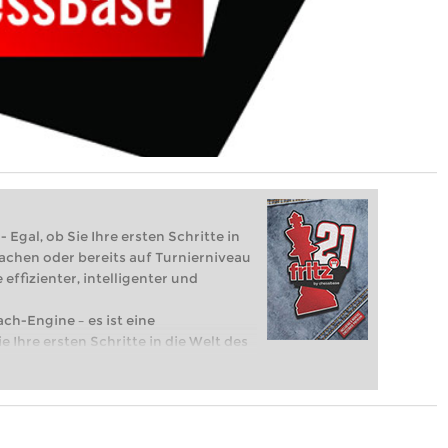
 Egal, ob Sie Ihre ersten Schritte in
achen oder bereits auf Turnierniveau
 effizienter, intelligenter und
ach-Engine – es ist eine
e Ihre ersten Schritte in die Welt des
eits auf Turnierniveau spielen: Mit
 intelligenter und individueller als je