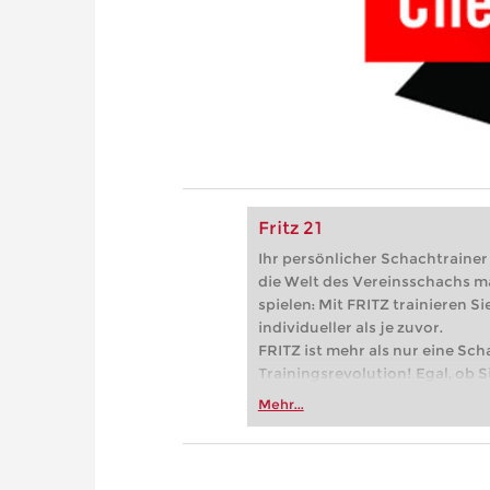
Fritz 21
Ihr persönlicher Schachtrainer -
die Welt des Vereinsschachs m
spielen: Mit FRITZ trainieren Sie
individueller als je zuvor.
FRITZ ist mehr als nur eine Sch
Trainingsrevolution! Egal, ob Si
Vereinsschachs machen oder ber
Mehr...
FRITZ trainieren Sie effizienter,
zuvor.