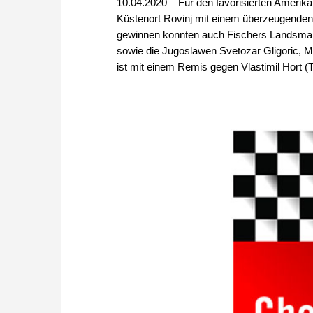
10.04.2020 – Für den favorisierten Amerik
Küstenort Rovinj mit einem überzeugende
gewinnen konnten auch Fischers Landsmann
sowie die Jugoslawen Svetozar Gligoric, 
ist mit einem Remis gegen Vlastimil Hort (Ts