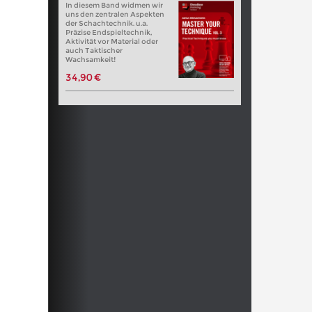
In diesem Band widmen wir
uns den zentralen Aspekten
der Schachtechnik. u.a.
Präzise Endspieltechnik,
Aktivität vor Material oder
auch Taktischer
Wachsamkeit!
34,90 €