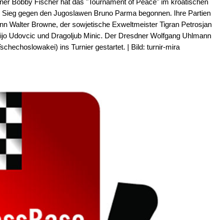
aner Bobby Fischer hat das "Tournament of Peace" im kroatischen
n Sieg gegen den Jugoslawen Bruno Parma begonnen. Ihre Partien
 Walter Browne, der sowjetische Exweltmeister Tigran Petrosjan
Mijo Udovcic und Dragoljub Minic. Der Dresdner Wolfgang Uhlmann
chechoslowakei) ins Turnier gestartet. | Bild: turnir-mira