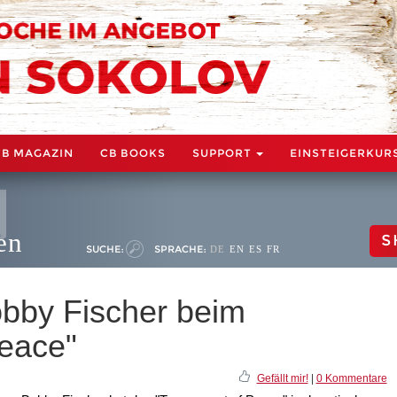
CB MAGAZIN
CB BOOKS
SUPPORT
EINSTEIGERKUR
en
S
SUCHE:
SPRACHE:
DE
EN
ES
FR
obby Fischer beim
eace"
Gefällt mir!
|
0 Kommentare