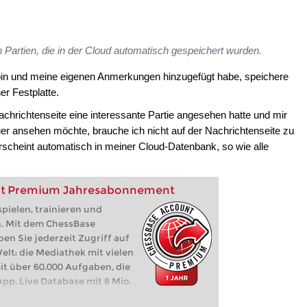
ten Partien, die in der Cloud automatisch gespeichert wurden.
bin und meine eigenen Anmerkungen hinzugefügt habe, speichere
er Festplatte.
Nachrichtenseite eine interessante Partie angesehen hatte und mir
r ansehen möchte, brauche ich nicht auf der Nachrichtenseite zu
rscheint automatisch in meiner Cloud-Datenbank, so wie alle
nt Premium Jahresabonnement
pielen, trainieren und
n. Mit dem ChessBase
 Sie jederzeit Zugriff auf
lt: die Mediathek mit vielen
it über 60.000 Aufgaben, die
pp, Live Database mit 8 Mio.
z, Let's Check,