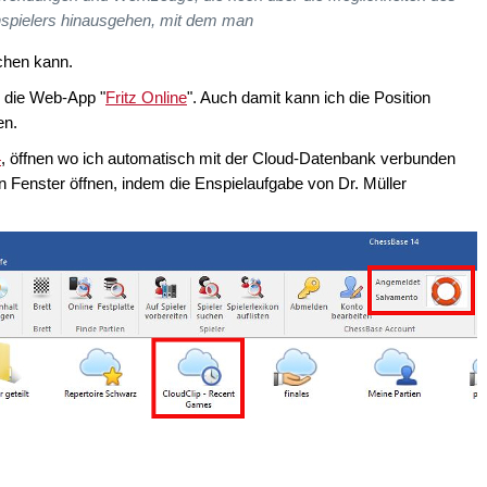
hspielers hinausgehen, mit dem man
chen kann.
h die Web-App "
Fritz Online
". Auch damit kann ich die Position
en.
4
, öffnen wo ich automatisch mit der Cloud-Datenbank verbunden
 Fenster öffnen, indem die Enspielaufgabe von Dr. Müller