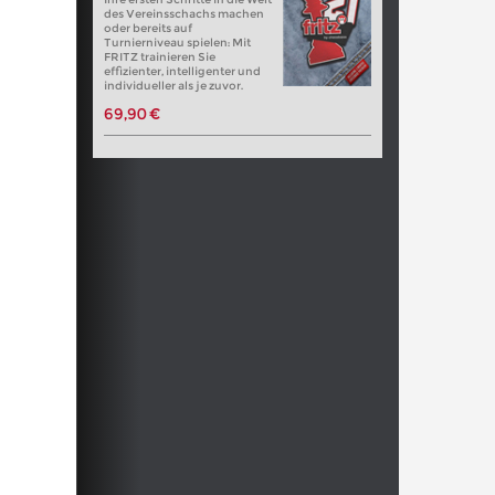
des Vereinsschachs machen
oder bereits auf
Turnierniveau spielen: Mit
FRITZ trainieren Sie
effizienter, intelligenter und
individueller als je zuvor.
69,90 €