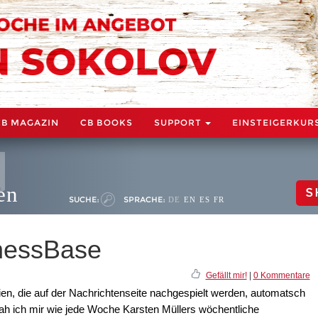
CB MAGAZIN
CB BOOKS
SUPPORT
EINSTEIGERKUR
en
S
SUCHE:
SPRACHE:
DE
EN
ES
FR
hessBase
Gefällt mir!
|
0 Kommentare
en, die auf der Nachrichtenseite nachgespielt werden, automatsch
ah ich mir wie jede Woche Karsten Müllers wöchentliche