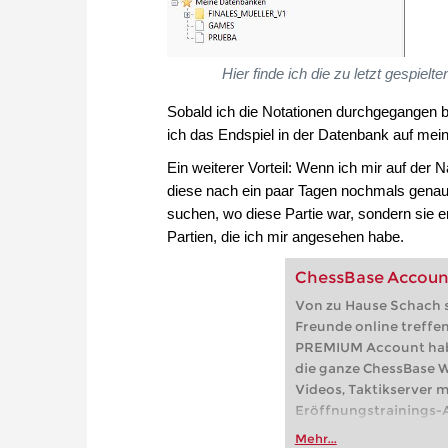
Hier finde ich die zu letzt gespiel
Sobald ich die Notationen durchgegangen 
ich das Endspiel in der Datenbank auf mein
Ein weiterer Vorteil: Wenn ich mir auf der 
diese nach ein paar Tagen nochmals genaue
suchen, wo diese Partie war, sondern sie e
Partien, die ich mir angesehen habe.
ChessBase Accou
Von zu Hause Schach s
Freunde online treffe
PREMIUM Account haben
die ganze ChessBase We
Videos, Taktikserver m
Eröffnungstrainings-A
Partien, der Online-Frit
Mehr...