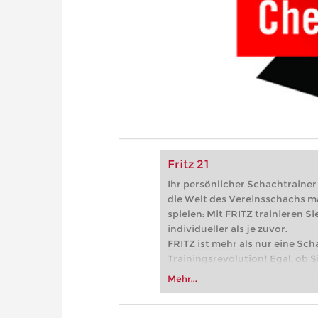
Fritz 21
Ihr persönlicher Schachtrainer -
die Welt des Vereinsschachs m
spielen: Mit FRITZ trainieren Sie
individueller als je zuvor.
FRITZ ist mehr als nur eine Sch
Trainingsrevolution! Egal, ob Si
Vereinsschachs machen oder ber
Mehr...
FRITZ trainieren Sie effizienter,
zuvor.