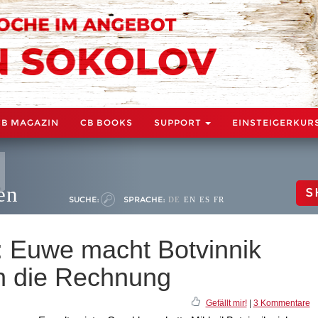
CB MAGAZIN
CB BOOKS
SUPPORT
EINSTEIGERKUR
en
S
SUCHE:
SPRACHE:
DE
EN
ES
FR
 Euwe macht Botvinnik
ch die Rechnung
Gefällt mir!
|
3 Kommentare