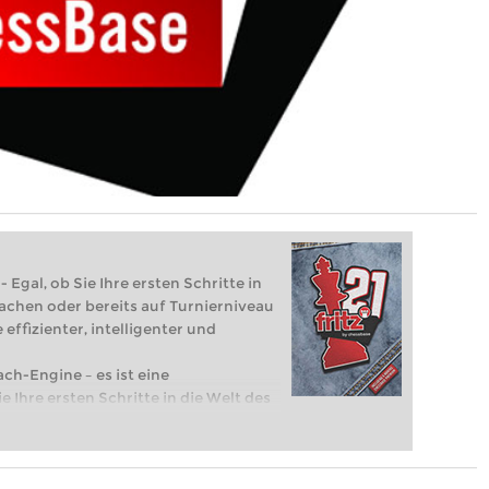
 Egal, ob Sie Ihre ersten Schritte in
achen oder bereits auf Turnierniveau
 effizienter, intelligenter und
ach-Engine – es ist eine
e Ihre ersten Schritte in die Welt des
eits auf Turnierniveau spielen: Mit
 intelligenter und individueller als je