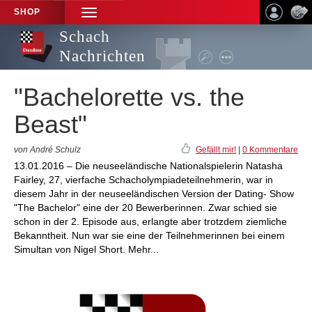
SHOP
TOGGLE
NAVIGATION
Schach
Nachrichten
"Bachelorette vs. the
Beast"
von André Schulz
Gefällt mir!
|
0 Kommentare
13.01.2016 – Die neuseeländische Nationalspielerin Natasha
Fairley, 27, vierfache Schacholympiadeteilnehmerin, war in
diesem Jahr in der neuseeländischen Version der Dating- Show
"The Bachelor" eine der 20 Bewerberinnen. Zwar schied sie
schon in der 2. Episode aus, erlangte aber trotzdem ziemliche
Bekanntheit. Nun war sie eine der Teilnehmerinnen bei einem
Simultan von Nigel Short. Mehr...