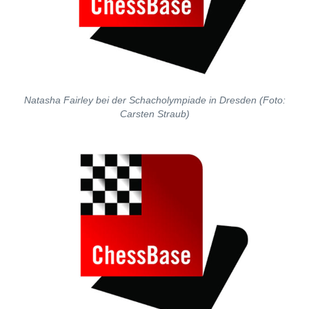
Natasha Fairley bei der Schacholympiade in Dresden (Foto:
Carsten Straub)