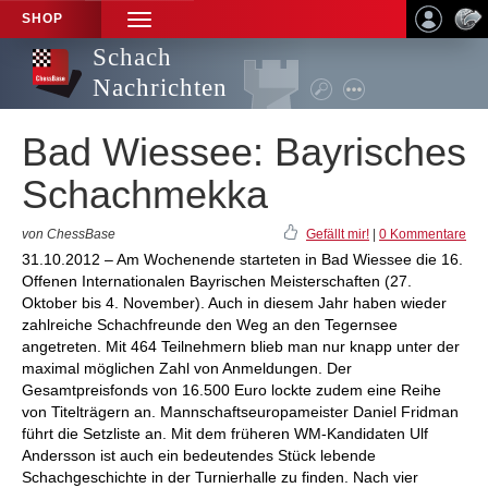
SHOP
TOGGLE
NAVIGATION
Schach
Nachrichten
Bad Wiessee: Bayrisches
Schachmekka
von ChessBase
Gefällt mir!
|
0 Kommentare
31.10.2012 – Am Wochenende starteten in Bad Wiessee die 16.
Offenen Internationalen Bayrischen Meisterschaften (27.
Oktober bis 4. November). Auch in diesem Jahr haben wieder
zahlreiche Schachfreunde den Weg an den Tegernsee
angetreten. Mit 464 Teilnehmern blieb man nur knapp unter der
maximal möglichen Zahl von Anmeldungen. Der
Gesamtpreisfonds von 16.500 Euro lockte zudem eine Reihe
von Titelträgern an. Mannschaftseuropameister Daniel Fridman
führt die Setzliste an. Mit dem früheren WM-Kandidaten Ulf
Andersson ist auch ein bedeutendes Stück lebende
Schachgeschichte in der Turnierhalle zu finden. Nach vier