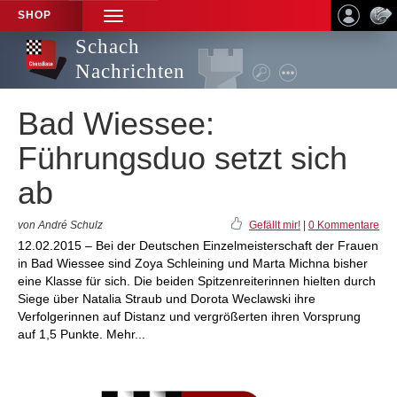
SHOP
TOGGLE
NAVIGATION
Schach
Nachrichten
Bad Wiessee:
Führungsduo setzt sich
ab
von André Schulz
Gefällt mir!
|
0 Kommentare
12.02.2015 – Bei der Deutschen Einzelmeisterschaft der Frauen
in Bad Wiessee sind Zoya Schleining und Marta Michna bisher
eine Klasse für sich. Die beiden Spitzenreiterinnen hielten durch
Siege über Natalia Straub und Dorota Weclawski ihre
Verfolgerinnen auf Distanz und vergrößerten ihren Vorsprung
auf 1,5 Punkte. Mehr...