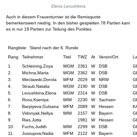
Elena Levushkina
Auch in diesem Frauenturnier ist die Remisquote
bemerkenswert niedrig. In den bisher gespielten 78 Partien kam
es in nur 19 Partien zur Teilung des Punktes.
Rangliste: Stand nach der 6. Runde
Rang
Teilnehmer
Titel
TWZ
At
Verein/Ort
L
1.
Schleining,Zoya
WGM
2361
W
DSB
G
2.
Michna,Marta
WGM
2362
W
DSB
G
3.
Weclawski,Dorota
WFM
2029
W
NRW
G
4.
Straub,Natalia
WGM
2190
W
DSB
G
5.
Levushkina,Elena
WGM
2314
W
DSB
G
6.
Roos,Kseniya
WIM
2230
W
Sachsen
G
7.
Barpiyeva,Gulsana
WFM
2089
W
Hessen
K
8.
Vidonyak,Nellya
WIM
2157
W
Bayern
G
9.
Ries,Jutta
1981
W
Hessen
G
10.
Fuchs,Judith
WIM
2299
W
DSB
G
11.
Jussupow,Nadia
WFM
2122
W
Bayern
G