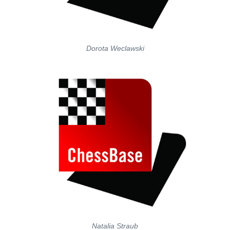
Dorota Weclawski
Natalia Straub