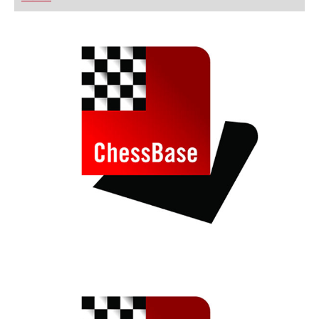
FRITZ trainieren Sie effizienter, intelligenter und
individueller als je zuvor.