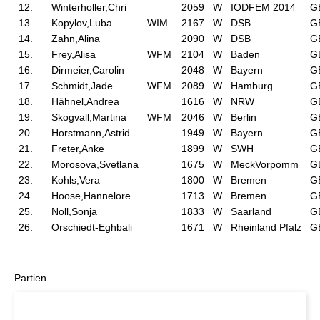
12.
Winterholler,Chri
2059
W
IODFEM 2014
G
13.
Kopylov,Luba
WIM
2167
W
DSB
G
14.
Zahn,Alina
2090
W
DSB
G
15.
Frey,Alisa
WFM
2104
W
Baden
G
16.
Dirmeier,Carolin
2048
W
Bayern
G
17.
Schmidt,Jade
WFM
2089
W
Hamburg
G
18.
Hähnel,Andrea
1616
W
NRW
G
19.
Skogvall,Martina
WFM
2046
W
Berlin
G
20.
Horstmann,Astrid
1949
W
Bayern
G
21.
Freter,Anke
1899
W
SWH
G
22.
Morosova,Svetlana
1675
W
MeckVorpomm
G
23.
Kohls,Vera
1800
W
Bremen
G
24.
Hoose,Hannelore
1713
W
Bremen
G
25.
Noll,Sonja
1833
W
Saarland
G
26.
Orschiedt-Eghbali
1671
W
Rheinland Pfalz
G
Partien