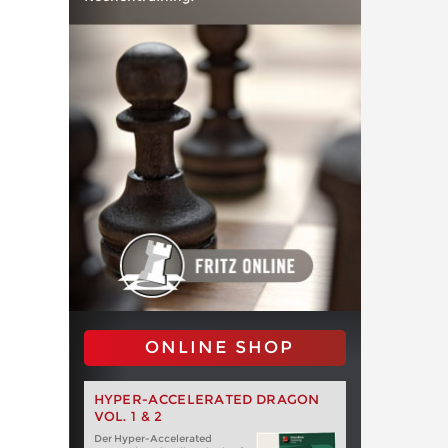
ONLINE SHOP
HYPER-ACCELERATED DRAGON
VOL. 1 & 2
Der Hyper-Accelerated