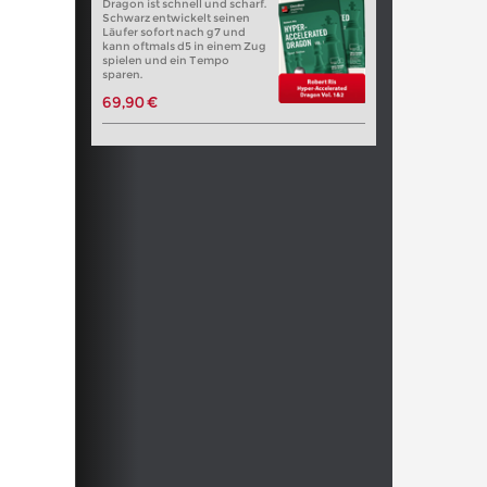
Dragon ist schnell und scharf.
Schwarz entwickelt seinen
Läufer sofort nach g7 und
kann oftmals d5 in einem Zug
spielen und ein Tempo
sparen.
69,90 €