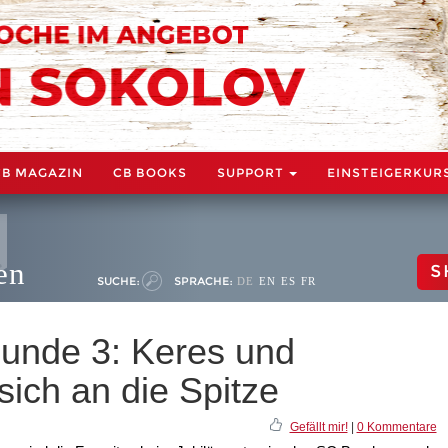
CB MAGAZIN
CB BOOKS
SUPPORT
EINSTEIGERKUR
en
S
SUCHE:
SPRACHE:
DE
EN
ES
FR
unde 3: Keres und
sich an die Spitze
Gefällt mir!
|
0 Kommentare