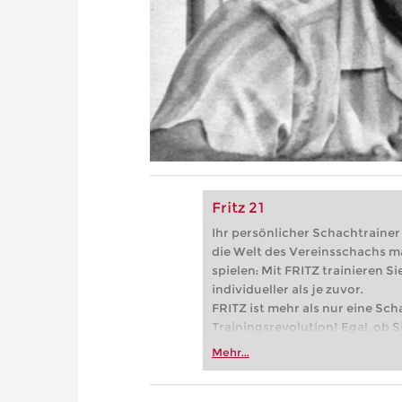
Fritz 21
Ihr persönlicher Schachtrainer -
die Welt des Vereinsschachs m
spielen: Mit FRITZ trainieren Sie
individueller als je zuvor.
FRITZ ist mehr als nur eine Sch
Trainingsrevolution! Egal, ob Si
Vereinsschachs machen oder ber
Mehr...
FRITZ trainieren Sie effizienter,
zuvor.