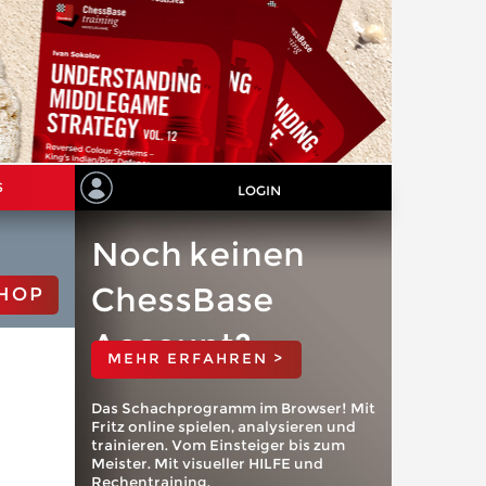
S
LOGIN
Noch keinen
ChessBase
HOP
Account?
MEHR ERFAHREN >
Das Schachprogramm im Browser! Mit
Fritz online spielen, analysieren und
trainieren. Vom Einsteiger bis zum
Meister. Mit visueller HILFE und
Rechentraining.