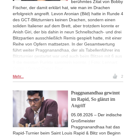
berühmtes Zitat von Bobby
Fischer, der damit erklärt hat, wie man im Drachen
erfolgreich angreift. Levon Aronian (Bild) hatte in Runde 4
des GCT-Blitzturniers keinen Drachen, sondern einen
soliden Italiener auf dem Brett, aber trotzdem konnte er
Anish Giri, der bis dahin in neun Schnellschach- und drei
Blitzpartien ausschließlich Remis gespielt hatte, mit einer
Reihe von Opfern mattsetzen. In der Gesamtwertung
führt weiter Praggnanandhaa, der als Tabellenführer ins
Blitzturnier gestartet war und auch beim Blitzen mit 6 aus
9 die meisten Punkte sammeln konnte. | Foto: Lennart
Ootes / Grand Chess Tour
Mehr...
2
Praggnanandhaa gewinnt
im Rapid, So glänzt im
Angriff
05.08.2026 – Der indische
Großmeister
Praggnanandhaa hat das
Rapid-Turnier beim Saint Louis Rapid & Blitz von Beginn