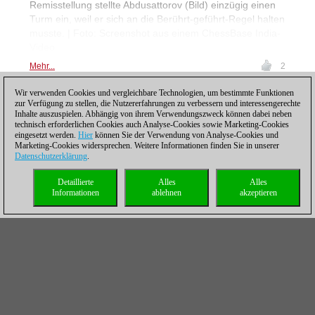
Remisstellung stellte Abdusattorov (Bild) einzügig einen
Turm ein, weil er sich an die Berührt-geführt-Regel halten
musste. | Foto: Screenshot aus einem ChessBase India-
Video
Mehr...
2
Wir verwenden Cookies und vergleichbare Technologien, um bestimmte Funktionen
zur Verfügung zu stellen, die Nutzererfahrungen zu verbessern und interessengerechte
Inhalte auszuspielen. Abhängig von ihrem Verwendungszweck können dabei neben
Posting: 19 - 36
technisch erforderlichen Cookies auch Analyse-Cookies sowie Marketing-Cookies
Sönke Maus schreibt
eingesetzt werden.
Hier
können Sie der Verwendung von Analyse-Cookies und
Marketing-Cookies widersprechen. Weitere Informationen finden Sie in unserer
Eröffnungsgeschichte
Datenschutzerklärung
.
11.06.2026 – Ende der
Detaillierte
Alles
Alles
80er Jahre galt Sönke
Informationen
ablehnen
akzeptieren
Maus, der am 11. Juni
1967 in Bad Schwartau
geboren wurde und heute 59. Geburtstag feiert, als eines
der größten deutschen Talente. Aber 1995 beendete er
seine Schachkarriere und wurde erfolgreicher
Meeresforscher in Norwegen. Seine berühmteste Partie
spielte Maus 1989 bei einem Open in Lugano: Er gewann
in nur 19 Zügen in einer theoretisch wichtigen Variante
gegen Dr. Robert Hübner. | Foto: Sönke Maus 1994 |