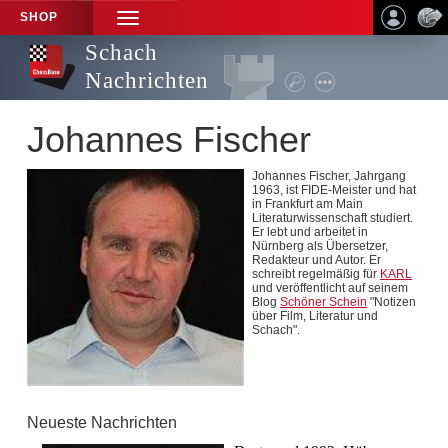
SHOP
TOGGLE
NAVIGATION
Schach
Nachrichten
Johannes Fischer
Johannes Fischer, Jahrgang
1963, ist FIDE-Meister und hat
in Frankfurt am Main
Literaturwissenschaft studiert.
Er lebt und arbeitet in
Nürnberg als Übersetzer,
Redakteur und Autor. Er
schreibt regelmäßig für
KARL
und veröffentlicht auf seinem
Blog
Schöner Schein
"Notizen
über Film, Literatur und
Schach".
Neueste Nachrichten