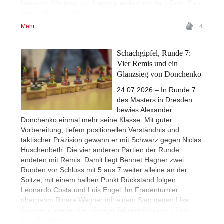
besserer Wertung zur Siegerin erklärt wurde. | Foto: Paul
Meyer-Dunker,
Wikipedia
Mehr...
4
Schachgipfel, Runde 7:
Vier Remis und ein
Glanzsieg von Donchenko
24.07.2026 – In Runde 7
des Masters in Dresden
bewies Alexander
Donchenko einmal mehr seine Klasse: Mit guter
Vorbereitung, tiefem positionellen Verständnis und
taktischer Präzision gewann er mit Schwarz gegen Niclas
Huschenbeth. Die vier anderen Partien der Runde
endeten mit Remis. Damit liegt Bennet Hagner zwei
Runden vor Schluss mit 5 aus 7 weiter alleine an der
Spitze, mit einem halben Punkt Rückstand folgen
Leonardo Costa und Luis Engel. Im Frauenturnier
übernahm Dinara Wagner mit einem Sieg gegen Lisa
Sickmann wieder die alleinige Tabellenführung. | Foto:
Finn Engesser