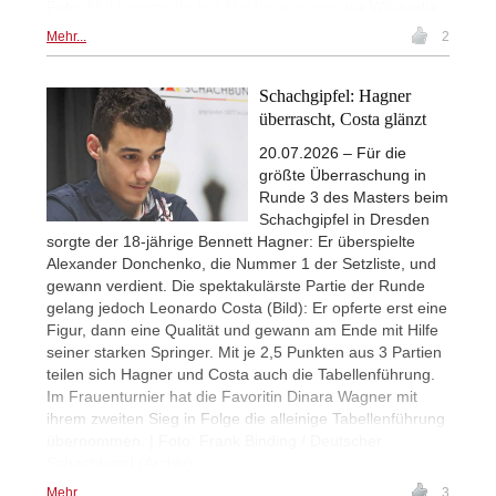
Foto:
Mukhammadbobur Makhmarayimov
via Wikipedia
Mehr...
2
Schachgipfel: Hagner
überrascht, Costa glänzt
20.07.2026 – Für die
größte Überraschung in
Runde 3 des Masters beim
Schachgipfel in Dresden
sorgte der 18-jährige Bennett Hagner: Er überspielte
Alexander Donchenko, die Nummer 1 der Setzliste, und
gewann verdient. Die spektakulärste Partie der Runde
gelang jedoch Leonardo Costa (Bild): Er opferte erst eine
Figur, dann eine Qualität und gewann am Ende mit Hilfe
seiner starken Springer. Mit je 2,5 Punkten aus 3 Partien
teilen sich Hagner und Costa auch die Tabellenführung.
Im Frauenturnier hat die Favoritin Dinara Wagner mit
ihrem zweiten Sieg in Folge die alleinige Tabellenführung
übernommen. | Foto: Frank Binding / Deutscher
Schachbund (Archiv)
Mehr...
3