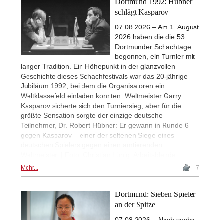
Dortmund 1992: Hübner
schlägt Kasparov
07.08.2026 – Am 1. August
2026 haben die die 53.
Dortmunder Schachtage
begonnen, ein Turnier mit
langer Tradition. Ein Höhepunkt in der glanzvollen
Geschichte dieses Schachfestivals war das 20-jährige
Jubiläum 1992, bei dem die Organisatoren ein
Weltklassefeld einladen konnten. Weltmeister Garry
Kasparov sicherte sich den Turniersieg, aber für die
größte Sensation sorgte der einzige deutsche
Teilnehmer, Dr. Robert Hübner: Er gewann in Runde 6
gegen Kasparov – einer der seltenen Siege eines
deutschen Spielers gegen einen amtierenden
Weltmeister. | Foto: Christian Lünig, Arbeitsblende
Mehr...
7
Dortmund: Sieben Spieler
an der Spitze
07.08.2026 – Nach sechs