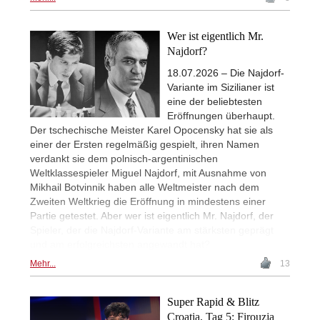
Wer ist eigentlich Mr.
Najdorf?
18.07.2026 – Die Najdorf-
Variante im Sizilianer ist
eine der beliebtesten
Eröffnungen überhaupt.
Der tschechische Meister Karel Opocensky hat sie als
einer der Ersten regelmäßig gespielt, ihren Namen
verdankt sie dem polnisch-argentinischen
Weltklassespieler Miguel Najdorf, mit Ausnahme von
Mikhail Botvinnik haben alle Weltmeister nach dem
Zweiten Weltkrieg die Eröffnung in mindestens einer
Partie getestet. Aber wer ist eigentlich Mr. Najdorf, der
Spieler, der die Najdorf-Variante am stärksten geprägt
und am erfolgreichsten angewandt hat?
Mehr...
13
Super Rapid & Blitz
Croatia, Tag 5: Firouzja