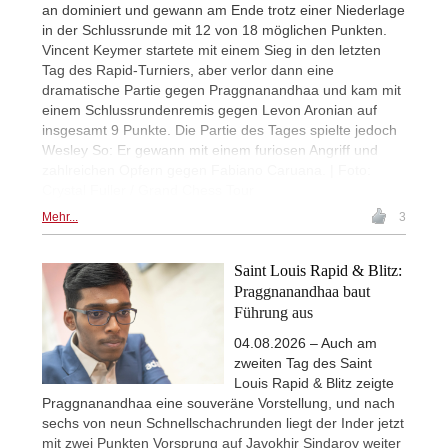
an dominiert und gewann am Ende trotz einer Niederlage
in der Schlussrunde mit 12 von 18 möglichen Punkten.
Vincent Keymer startete mit einem Sieg in den letzten
Tag des Rapid-Turniers, aber verlor dann eine
dramatische Partie gegen Praggnanandhaa und kam mit
einem Schlussrundenremis gegen Levon Aronian auf
insgesamt 9 Punkte. Die Partie des Tages spielte jedoch
Wesley So: Er gewann mit einem furiosen Angriff und
zahlreichen Opfern gegen Fabiano Caruana. | Foto:
Crystal Fuller / Grand Chess Tour
Mehr...
3
Saint Louis Rapid & Blitz:
Praggnanandhaa baut
Führung aus
04.08.2026 – Auch am
zweiten Tag des Saint
Louis Rapid & Blitz zeigte
Praggnanandhaa eine souveräne Vorstellung, und nach
sechs von neun Schnellschachrunden liegt der Inder jetzt
mit zwei Punkten Vorsprung auf Javokhir Sindarov weiter