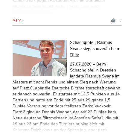
Kampf 1927 gegen Alexander Aljechin war dieser
mühelose Sieg jedoch nicht. | Foto: José Raúl
Capablanca (Archiv)
Mehr...
5
Schachgipfel: Rasmus
Svane siegt souverän beim
Blitz
27.07.2026 – Beim
Schachgipfel in Dresden
landete Rasmus Svane im
Masters mit acht Remis und einem Sieg nach Wertung
auf Platz 6, aber die Deutsche Blitzmeisterschaft gewann
er danach souverän. Er startete mit 13,5 Punkten aus 14
Partien und hatte am Ende mit 25 aus 29 ganze 1,5
Punkte Vorsprung vor dem titellosen Zarko Vuckovic.
Platz 3 ging an Dennis Wagner, der auf 22 Punkte kam.
Neue deutsche Blitzmeisterin ist Josefine Safarli, die mit
19 aus 23 am Ende des Turniers punktgleich mit
Kateryna Dolzhykova an der Spitze lag, aber dank