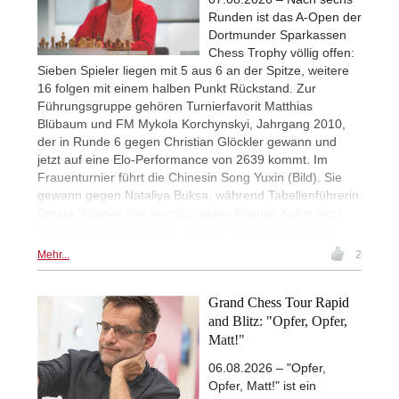
Runden ist das A-Open der
Dortmunder Sparkassen
Chess Trophy völlig offen:
Sieben Spieler liegen mit 5 aus 6 an der Spitze, weitere
16 folgen mit einem halben Punkt Rückstand. Zur
Führungsgruppe gehören Turnierfavorit Matthias
Blübaum und FM Mykola Korchynskyi, Jahrgang 2010,
der in Runde 6 gegen Christian Glöckler gewann und
jetzt auf eine Elo-Performance von 2639 kommt. Im
Frauenturnier führt die Chinesin Song Yuxin (Bild). Sie
gewann gegen Nataliya Buksa, während Tabellenführerin
Dinara Wagner ihre Vorteile gegen Klaudia Kulon nicht
nutzen konnte und verlor. | Fotos: Turnierveranstalter
Mehr...
2
Grand Chess Tour Rapid
and Blitz: "Opfer, Opfer,
Matt!"
06.08.2026 – "Opfer,
Opfer, Matt!" ist ein