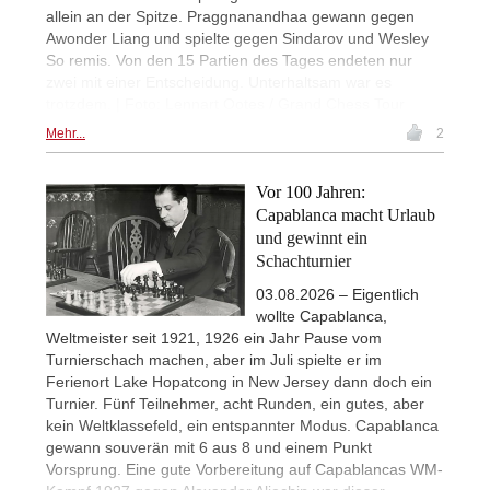
allein an der Spitze. Praggnanandhaa gewann gegen
Awonder Liang und spielte gegen Sindarov und Wesley
So remis. Von den 15 Partien des Tages endeten nur
zwei mit einer Entscheidung. Unterhaltsam war es
trotzdem. | Foto: Lennart Ootes / Grand Chess Tour
Mehr...
2
Vor 100 Jahren:
Capablanca macht Urlaub
und gewinnt ein
Schachturnier
03.08.2026 – Eigentlich
wollte Capablanca,
Weltmeister seit 1921, 1926 ein Jahr Pause vom
Turnierschach machen, aber im Juli spielte er im
Ferienort Lake Hopatcong in New Jersey dann doch ein
Turnier. Fünf Teilnehmer, acht Runden, ein gutes, aber
kein Weltklassefeld, ein entspannter Modus. Capablanca
gewann souverän mit 6 aus 8 und einem Punkt
Vorsprung. Eine gute Vorbereitung auf Capablancas WM-