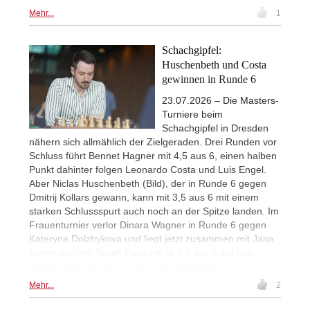
Mehr...
1
Schachgipfel:
Huschenbeth und Costa
gewinnen in Runde 6
23.07.2026 – Die Masters-
Turniere beim
Schachgipfel in Dresden
nähern sich allmählich der Zielgeraden. Drei Runden vor
Schluss führt Bennet Hagner mit 4,5 aus 6, einen halben
Punkt dahinter folgen Leonardo Costa und Luis Engel.
Aber Niclas Huschenbeth (Bild), der in Runde 6 gegen
Dmitrij Kollars gewann, kann mit 3,5 aus 6 mit einem
starken Schlussspurt auch noch an der Spitze landen. Im
Frauenturnier verlor Dinara Wagner in Runde 6 gegen
Kateryna Dolzhykova und liegt jetzt zusammen mit Jana
Schneider und Sarah Papp mit je 4,5 aus 6 auf den
Plätzen eins bis drei. | Foto: Finn Engesser
Mehr...
2