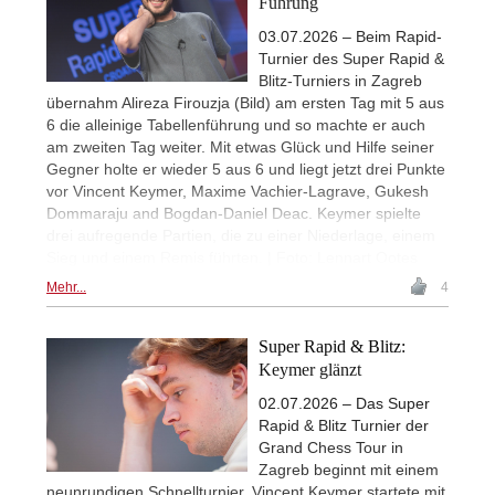
Führung
03.07.2026 – Beim Rapid-
Turnier des Super Rapid &
Blitz-Turniers in Zagreb
übernahm Alireza Firouzja (Bild) am ersten Tag mit 5 aus
6 die alleinige Tabellenführung und so machte er auch
am zweiten Tag weiter. Mit etwas Glück und Hilfe seiner
Gegner holte er wieder 5 aus 6 und liegt jetzt drei Punkte
vor Vincent Keymer, Maxime Vachier-Lagrave, Gukesh
Dommaraju and Bogdan-Daniel Deac. Keymer spielte
drei aufregende Partien, die zu einer Niederlage, einem
Sieg und einem Remis führten. | Foto: Lennart Ootes
Mehr...
4
Super Rapid & Blitz:
Keymer glänzt
02.07.2026 – Das Super
Rapid & Blitz Turnier der
Grand Chess Tour in
Zagreb beginnt mit einem
neunrundigen Schnellturnier. Vincent Keymer startete mit