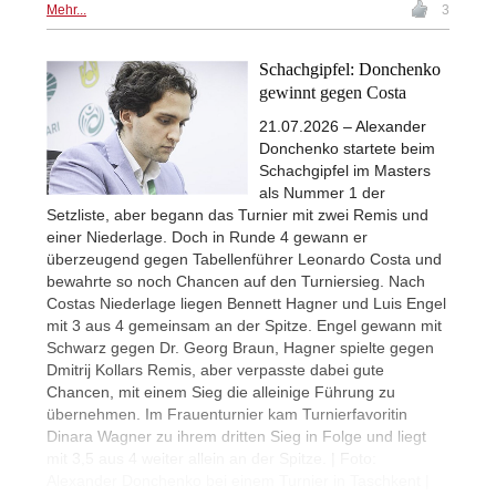
Mehr...
3
Schachgipfel: Donchenko
gewinnt gegen Costa
21.07.2026 – Alexander
Donchenko startete beim
Schachgipfel im Masters
als Nummer 1 der
Setzliste, aber begann das Turnier mit zwei Remis und
einer Niederlage. Doch in Runde 4 gewann er
überzeugend gegen Tabellenführer Leonardo Costa und
bewahrte so noch Chancen auf den Turniersieg. Nach
Costas Niederlage liegen Bennett Hagner und Luis Engel
mit 3 aus 4 gemeinsam an der Spitze. Engel gewann mit
Schwarz gegen Dr. Georg Braun, Hagner spielte gegen
Dmitrij Kollars Remis, aber verpasste dabei gute
Chancen, mit einem Sieg die alleinige Führung zu
übernehmen. Im Frauenturnier kam Turnierfavoritin
Dinara Wagner zu ihrem dritten Sieg in Folge und liegt
mit 3,5 aus 4 weiter allein an der Spitze. | Foto:
Alexander Donchenko bei einem Turnier in Taschkent |