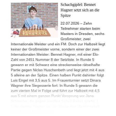
Schachgipfel: Bennet
Hagner setzt sich an die
Spitze
22.07.2026 – Zehn
Teilnehmer starten beim
Masters in Dresden, sechs
Großmeister, zwei
Internationale Meister und ein FM. Doch zur Halbzeit liegt
keiner der Großmeister vorne, sondern einer der zwei
Internationalen Meister: Bennet Hagner, mit einer Elo-
Zahl von 2451 Nummer 8 der Setzliste. In Runde 5
gewann er mit Schwarz eine streckenweise rätselhafte
Partie gegen Niclas Huschenbeth und liegt jetzt mit 4 aus
5 alleine an der Spitze. Einen halben Punkt dahinter folgt
Luis Engel mit 3,5 aus 5. Im Frauenturnier setzt Dinara
Wagner ihre Siegesserie fort: In Runde 5 gewann die
zum vierten Mal in Folge und führt zur Halbzeit mit 4,5
aus 5 mit einem ganzen Punkt Vorsprung vor Jana
Schneider, die gegen Josefine Safarli Remis spielte. |
Foto: Bennet Hagner bei der Deutschen Meisterschaft
2025 | Foto: André Schulz