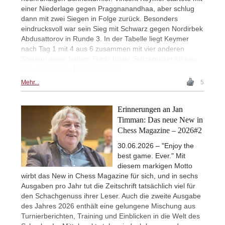
einer Niederlage gegen Praggnanandhaa, aber schlug
dann mit zwei Siegen in Folge zurück. Besonders
eindrucksvoll war sein Sieg mit Schwarz gegen Nordirbek
Abdusattorov in Runde 3. In der Tabelle liegt Keymer
nach Tag 1 mit 4 aus 6 zusammen mit vier anderen
Spielern einen halben Punkt hinter Spitzenreiter Alireza
Firouzja. | Foto: Lennart Ootes
Mehr...
5
Erinnerungen an Jan
Timman: Das neue New in
Chess Magazine – 2026#2
30.06.2026 – "Enjoy the
best game. Ever." Mit
diesem markigen Motto
wirbt das New in Chess Magazine für sich, und in sechs
Ausgaben pro Jahr tut die Zeitschrift tatsächlich viel für
den Schachgenuss ihrer Leser. Auch die zweite Ausgabe
des Jahres 2026 enthält eine gelungene Mischung aus
Turnierberichten, Training und Einblicken in die Welt des