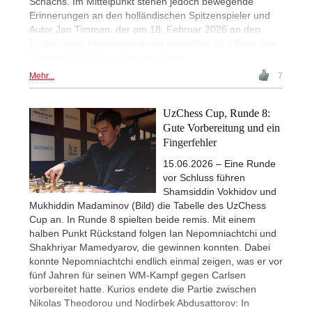
Schachs. Im Mittelpunkt stehen jedoch bewegende
Erinnerungen an den holländischen Spitzenspieler und
Autor Jan Timman, der am 18. Februar 2026 an den
Folgen einer Krebserkrankung gestorben ist. | Foto: Jan
Timman 2019 | Foto: Lennart Ootes
Mehr...
7
UzChess Cup, Runde 8:
Gute Vorbereitung und ein
Fingerfehler
15.06.2026 – Eine Runde
vor Schluss führen
Shamsiddin Vokhidov und
Mukhiddin Madaminov (Bild) die Tabelle des UzChess
Cup an. In Runde 8 spielten beide remis. Mit einem
halben Punkt Rückstand folgen Ian Nepomniachtchi und
Shakhriyar Mamedyarov, die gewinnen konnten. Dabei
konnte Nepomniachtchi endlich einmal zeigen, was er vor
fünf Jahren für seinen WM-Kampf gegen Carlsen
vorbereitet hatte. Kurios endete die Partie zwischen
Nikolas Theodorou und Nodirbek Abdusattorov: In