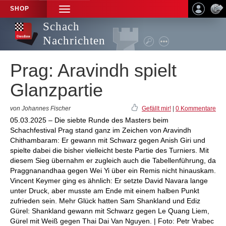
SHOP
TOGGLE
NAVIGATION
Schach
Nachrichten
Prag: Aravindh spielt
Glanzpartie
von Johannes Fischer
Gefällt mir!
|
0 Kommentare
05.03.2025 – Die siebte Runde des Masters beim
Schachfestival Prag stand ganz im Zeichen von Aravindh
Chithambaram: Er gewann mit Schwarz gegen Anish Giri und
spielte dabei die bisher vielleicht beste Partie des Turniers. Mit
diesem Sieg übernahm er zugleich auch die Tabellenführung, da
Praggnanandhaa gegen Wei Yi über ein Remis nicht hinauskam.
Vincent Keymer ging es ähnlich: Er setzte David Navara lange
unter Druck, aber musste am Ende mit einem halben Punkt
zufrieden sein. Mehr Glück hatten Sam Shankland und Ediz
Gürel: Shankland gewann mit Schwarz gegen Le Quang Liem,
Gürel mit Weiß gegen Thai Dai Van Nguyen. | Foto: Petr Vrabec