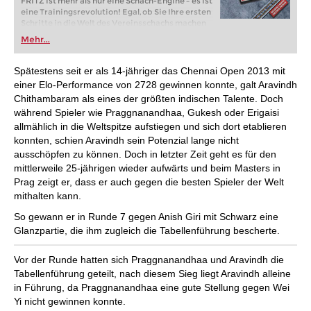
FRITZ ist mehr als nur eine Schach-Engine – es ist
eine Trainingsrevolution! Egal, ob Sie Ihre ersten
Schritte in die Welt des Vereinsschachs machen
oder bereits auf Turnierniveau spielen: Mit
Mehr...
FRITZ trainieren Sie effizienter, intelligenter und
individueller als je zuvor.
Spätestens seit er als 14-jähriger das Chennai Open 2013 mit
einer Elo-Performance von 2728 gewinnen konnte, galt Aravindh
Chithambaram als eines der größten indischen Talente. Doch
während Spieler wie Praggnanandhaa, Gukesh oder Erigaisi
allmählich in die Weltspitze aufstiegen und sich dort etablieren
konnten, schien Aravindh sein Potenzial lange nicht
ausschöpfen zu können. Doch in letzter Zeit geht es für den
mittlerweile 25-jährigen wieder aufwärts und beim Masters in
Prag zeigt er, dass er auch gegen die besten Spieler der Welt
mithalten kann.
So gewann er in Runde 7 gegen Anish Giri mit Schwarz eine
Glanzpartie, die ihm zugleich die Tabellenführung bescherte.
Vor der Runde hatten sich Praggnanandhaa und Aravindh die
Tabellenführung geteilt, nach diesem Sieg liegt Aravindh alleine
in Führung, da Praggnanandhaa eine gute Stellung gegen Wei
Yi nicht gewinnen konnte.