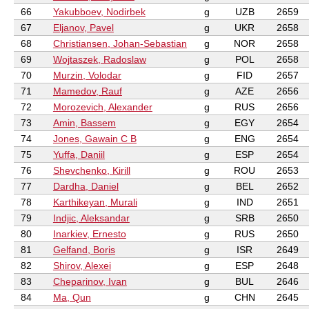
66
Yakubboev, Nodirbek
g
UZB
2659
67
Eljanov, Pavel
g
UKR
2658
68
Christiansen, Johan-Sebastian
g
NOR
2658
69
Wojtaszek, Radoslaw
g
POL
2658
70
Murzin, Volodar
g
FID
2657
71
Mamedov, Rauf
g
AZE
2656
72
Morozevich, Alexander
g
RUS
2656
73
Amin, Bassem
g
EGY
2654
74
Jones, Gawain C B
g
ENG
2654
75
Yuffa, Daniil
g
ESP
2654
76
Shevchenko, Kirill
g
ROU
2653
77
Dardha, Daniel
g
BEL
2652
78
Karthikeyan, Murali
g
IND
2651
79
Indjic, Aleksandar
g
SRB
2650
80
Inarkiev, Ernesto
g
RUS
2650
81
Gelfand, Boris
g
ISR
2649
82
Shirov, Alexei
g
ESP
2648
83
Cheparinov, Ivan
g
BUL
2646
84
Ma, Qun
g
CHN
2645