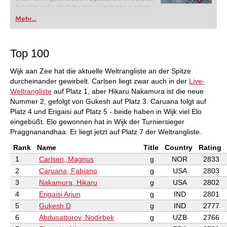
Schritte in die Welt des Vereinsschachs machen
oder bereits auf Turnierniveau spielen: Mit
Mehr...
FRITZ trainieren Sie effizienter, intelligenter und
individueller als je zuvor.
Top 100
Wijk aan Zee hat die aktuelle Weltrangliste an der Spitze
durcheinander gewirbelt. Carlsen liegt zwar auch in der
Live-
Weltrangliste
auf Platz 1, aber Hikaru Nakamura ist die neue
Nummer 2, gefolgt von Gukesh auf Platz 3. Caruana folgt auf
Platz 4 und Erigaisi auf Platz 5 - beide haben in Wijk viel Elo
eingebüßt. Elo gewonnen hat in Wijk der Turniersieger
Praggnanandhaa: Er liegt jetzt auf Platz 7 der Weltrangliste.
Rank
Name
Title
Country
Rating
1
Carlsen, Magnus
g
NOR
2833
2
Caruana, Fabiano
g
USA
2803
3
Nakamura, Hikaru
g
USA
2802
4
Erigaisi Arjun
g
IND
2801
5
Gukesh D
g
IND
2777
6
Abdusattorov, Nodirbek
g
UZB
2766