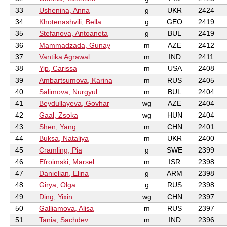
33
Ushenina, Anna
g
UKR
2424
34
Khotenashvili, Bella
g
GEO
2419
35
Stefanova, Antoaneta
g
BUL
2419
36
Mammadzada, Gunay
m
AZE
2412
37
Vantika Agrawal
m
IND
2411
38
Yip, Carissa
m
USA
2408
39
Ambartsumova, Karina
m
RUS
2405
40
Salimova, Nurgyul
m
BUL
2404
41
Beydullayeva, Govhar
wg
AZE
2404
42
Gaal, Zsoka
wg
HUN
2404
43
Shen, Yang
m
CHN
2401
44
Buksa, Nataliya
m
UKR
2400
45
Cramling, Pia
g
SWE
2399
46
Efroimski, Marsel
m
ISR
2398
47
Danielian, Elina
g
ARM
2398
48
Girya, Olga
g
RUS
2398
49
Ding, Yixin
wg
CHN
2397
50
Galliamova, Alisa
m
RUS
2397
51
Tania, Sachdev
m
IND
2396