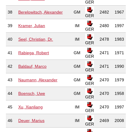
GER
38
Berelowitsch, Alexander
GM
2482
1967
GER
39
Kramer, Julian
IM
2480
1997
GER
40
Seel, Christian, Dr.
IM
2478
1983
GER
41
Rabiega, Robert
GM
2471
1971
GER
42
Baldauf, Marco
GM
2471
1990
GER
43
Naumann, Alexander
GM
2470
1979
GER
44
Boensch, Uwe
GM
2470
1958
GER
45
Xu, Xianliang
IM
2470
1997
GER
46
Deuer, Marius
IM
2469
2008
GER