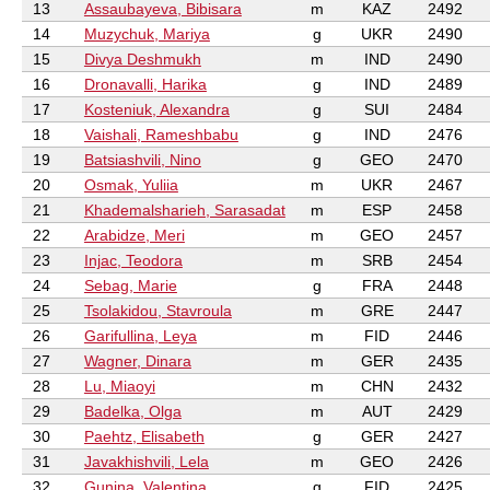
13
Assaubayeva, Bibisara
m
KAZ
2492
14
Muzychuk, Mariya
g
UKR
2490
15
Divya Deshmukh
m
IND
2490
16
Dronavalli, Harika
g
IND
2489
17
Kosteniuk, Alexandra
g
SUI
2484
18
Vaishali, Rameshbabu
g
IND
2476
19
Batsiashvili, Nino
g
GEO
2470
20
Osmak, Yuliia
m
UKR
2467
21
Khademalsharieh, Sarasadat
m
ESP
2458
22
Arabidze, Meri
m
GEO
2457
23
Injac, Teodora
m
SRB
2454
24
Sebag, Marie
g
FRA
2448
25
Tsolakidou, Stavroula
m
GRE
2447
26
Garifullina, Leya
m
FID
2446
27
Wagner, Dinara
m
GER
2435
28
Lu, Miaoyi
m
CHN
2432
29
Badelka, Olga
m
AUT
2429
30
Paehtz, Elisabeth
g
GER
2427
31
Javakhishvili, Lela
m
GEO
2426
32
Gunina, Valentina
g
FID
2425