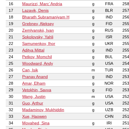
16
Maurizzi, Marc`Andria
g
FRA
258
17
Lazavik, Denis
g
BLR
257
18
Bharath Subramaniyam H
g
IND
256
19
Grebnev, Aleksey
g
FID
255
20
Zemlyanskii, Ivan
g
RUS
255
21
Sokolovsky, Yahli
g
ISR
255
22
Samunenkov, Ihor
g
UKR
255
23
Aditya Mittal
g
IND
255
24
Petkov, Momchil
g
BUL
254
25
Woodward, Andy
g
USA
254
26
Can, Isik
m
TUR
253
27
Pranav Anand
g
IND
253
28
Amar, Elham
g
NOR
253
29
Vetokhin, Savva
g
FID
253
30
Wang, Justin
m
USA
252
31
Guo, Arthur
g
USA
252
32
Madaminov, Mukhiddin
g
UZB
252
33
Xue, Haowen
CHN
251
34
Movahed, Sina
g
IRI
251