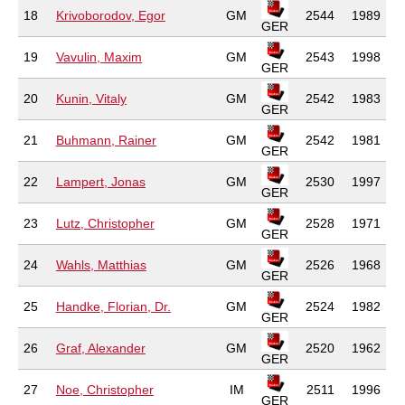
18
Krivoborodov, Egor
GM
2544
1989
GER
19
Vavulin, Maxim
GM
2543
1998
GER
20
Kunin, Vitaly
GM
2542
1983
GER
21
Buhmann, Rainer
GM
2542
1981
GER
22
Lampert, Jonas
GM
2530
1997
GER
23
Lutz, Christopher
GM
2528
1971
GER
24
Wahls, Matthias
GM
2526
1968
GER
25
Handke, Florian, Dr.
GM
2524
1982
GER
26
Graf, Alexander
GM
2520
1962
GER
27
Noe, Christopher
IM
2511
1996
GER