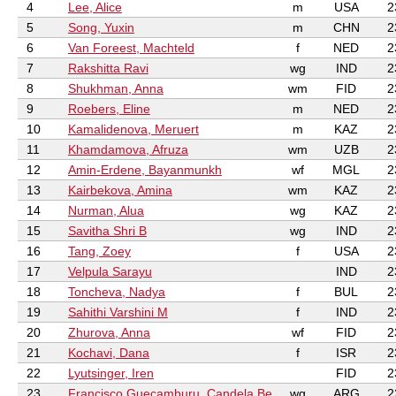
4
Lee, Alice
m
USA
2
5
Song, Yuxin
m
CHN
2
6
Van Foreest, Machteld
f
NED
2
7
Rakshitta Ravi
wg
IND
2
8
Shukhman, Anna
wm
FID
2
9
Roebers, Eline
m
NED
2
10
Kamalidenova, Meruert
m
KAZ
2
11
Khamdamova, Afruza
wm
UZB
2
12
Amin-Erdene, Bayanmunkh
wf
MGL
2
13
Kairbekova, Amina
wm
KAZ
2
14
Nurman, Alua
wg
KAZ
2
15
Savitha Shri B
wg
IND
2
16
Tang, Zoey
f
USA
2
17
Velpula Sarayu
IND
2
18
Toncheva, Nadya
f
BUL
2
19
Sahithi Varshini M
f
IND
2
20
Zhurova, Anna
wf
FID
2
21
Kochavi, Dana
f
ISR
2
22
Lyutsinger, Iren
FID
2
23
Francisco Guecamburu, Candela Be
wg
ARG
2