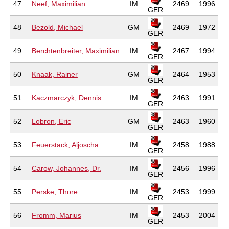
47
Neef, Maximilian
IM
2469
1996
GER
48
Bezold, Michael
GM
2469
1972
GER
49
Berchtenbreiter, Maximilian
IM
2467
1994
GER
50
Knaak, Rainer
GM
2464
1953
GER
51
Kaczmarczyk, Dennis
IM
2463
1991
GER
52
Lobron, Eric
GM
2463
1960
GER
53
Feuerstack, Aljoscha
IM
2458
1988
GER
54
Carow, Johannes, Dr.
IM
2456
1996
GER
55
Perske, Thore
IM
2453
1999
GER
56
Fromm, Marius
IM
2453
2004
GER