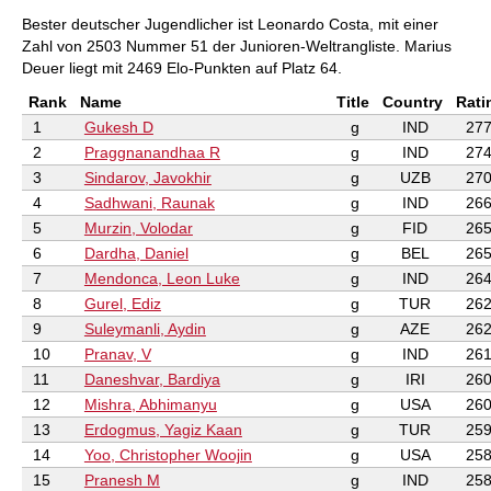
Bester deutscher Jugendlicher ist Leonardo Costa, mit einer
Zahl von 2503 Nummer 51 der Junioren-Weltrangliste. Marius
Deuer liegt mit 2469 Elo-Punkten auf Platz 64.
Rank
Name
Title
Country
Rati
1
Gukesh D
g
IND
277
2
Praggnanandhaa R
g
IND
274
3
Sindarov, Javokhir
g
UZB
270
4
Sadhwani, Raunak
g
IND
266
5
Murzin, Volodar
g
FID
265
6
Dardha, Daniel
g
BEL
265
7
Mendonca, Leon Luke
g
IND
264
8
Gurel, Ediz
g
TUR
262
9
Suleymanli, Aydin
g
AZE
262
10
Pranav, V
g
IND
261
11
Daneshvar, Bardiya
g
IRI
260
12
Mishra, Abhimanyu
g
USA
260
13
Erdogmus, Yagiz Kaan
g
TUR
259
14
Yoo, Christopher Woojin
g
USA
258
15
Pranesh M
g
IND
258