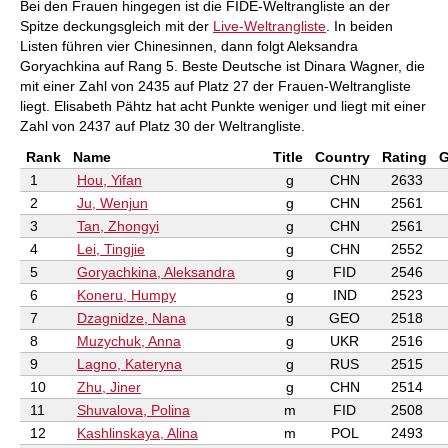
Bei den Frauen hingegen ist die FIDE-Weltrangliste an der
Spitze deckungsgleich mit der
Live-Weltrangliste
. In beiden
Listen führen vier Chinesinnen, dann folgt Aleksandra
Goryachkina auf Rang 5. Beste Deutsche ist Dinara Wagner, die
mit einer Zahl von 2435 auf Platz 27 der Frauen-Weltrangliste
liegt. Elisabeth Pähtz hat acht Punkte weniger und liegt mit einer
Zahl von 2437 auf Platz 30 der Weltrangliste.
Rank
Name
Title
Country
Rating
1
Hou, Yifan
g
CHN
2633
2
Ju, Wenjun
g
CHN
2561
3
Tan, Zhongyi
g
CHN
2561
4
Lei, Tingjie
g
CHN
2552
5
Goryachkina, Aleksandra
g
FID
2546
6
Koneru, Humpy
g
IND
2523
7
Dzagnidze, Nana
g
GEO
2518
8
Muzychuk, Anna
g
UKR
2516
9
Lagno, Kateryna
g
RUS
2515
10
Zhu, Jiner
g
CHN
2514
11
Shuvalova, Polina
m
FID
2508
12
Kashlinskaya, Alina
m
POL
2493