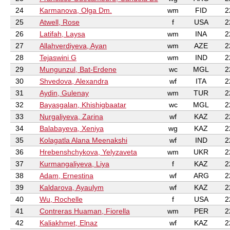
24
Karmanova, Olga Dm.
wm
FID
2
25
Atwell, Rose
f
USA
2
26
Latifah, Laysa
wm
INA
2
27
Allahverdiyeva, Ayan
wm
AZE
2
28
Tejaswini G
wm
IND
2
29
Mungunzul, Bat-Erdene
wc
MGL
2
30
Shvedova, Alexandra
wf
ITA
2
31
Aydin, Gulenay
wm
TUR
2
32
Bayasgalan, Khishigbaatar
wc
MGL
2
33
Nurgaliyeva, Zarina
wf
KAZ
2
34
Balabayeva, Xeniya
wg
KAZ
2
35
Kolagatla Alana Meenakshi
wf
IND
2
36
Hrebenshchykova, Yelyzaveta
wm
UKR
2
37
Kurmangaliyeva, Liya
f
KAZ
2
38
Adam, Ernestina
wf
ARG
2
39
Kaldarova, Ayaulym
wf
KAZ
2
40
Wu, Rochelle
f
USA
2
41
Contreras Huaman, Fiorella
wm
PER
2
42
Kaliakhmet, Elnaz
wf
KAZ
2