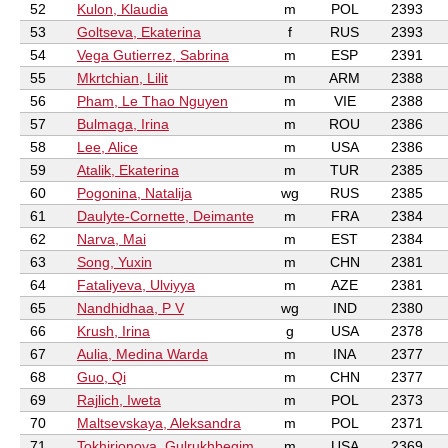
52
Kulon, Klaudia
m
POL
2393
53
Goltseva, Ekaterina
f
RUS
2393
54
Vega Gutierrez, Sabrina
m
ESP
2391
55
Mkrtchian, Lilit
m
ARM
2388
56
Pham, Le Thao Nguyen
m
VIE
2388
57
Bulmaga, Irina
m
ROU
2386
58
Lee, Alice
m
USA
2386
59
Atalik, Ekaterina
m
TUR
2385
60
Pogonina, Natalija
wg
RUS
2385
61
Daulyte-Cornette, Deimante
m
FRA
2384
62
Narva, Mai
m
EST
2384
63
Song, Yuxin
m
CHN
2381
64
Fataliyeva, Ulviyya
m
AZE
2381
65
Nandhidhaa, P V
wg
IND
2380
66
Krush, Irina
g
USA
2378
67
Aulia, Medina Warda
m
INA
2377
68
Guo, Qi
m
CHN
2377
69
Rajlich, Iweta
m
POL
2373
70
Maltsevskaya, Aleksandra
m
POL
2371
71
Tokhirjonova, Gulrukhbegim
m
USA
2369