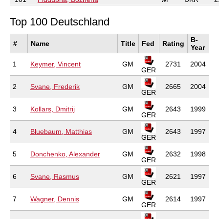
Top 100 Deutschland
B-
#
Name
Title
Fed
Rating
Year
1
Keymer, Vincent
GM
2731
2004
GER
2
Svane, Frederik
GM
2665
2004
GER
3
Kollars, Dmitrij
GM
2643
1999
GER
4
Bluebaum, Matthias
GM
2643
1997
GER
5
Donchenko, Alexander
GM
2632
1998
GER
6
Svane, Rasmus
GM
2621
1997
GER
7
Wagner, Dennis
GM
2614
1997
GER