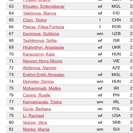
63
Khuslen, Erdenebayar
wf
MGL
2
64
Yakimova, Mariya
wf
FID
2
65
Chen, Yining
f
CHN
2
66
Pipiras, Filipa Fortuna
f
POR
2
67
Karimova, Guldona
wm
UZB
2
68
Tashkinova, Sofiia
wf
ISR
2
69
Hnatyshyn, Anastasiia
wf
UKR
2
70
Karacsonyi, Kata
wf
HUN
2
71
Nguyen Hong Nhung
wf
VIE
2
72
Abdinova, Narmin
AZE
2
73
Enkhrii Enkh-Amgalan
wf
MGL
2
74
Demeter, Dorina
wm
HUN
2
75
Mohammadi, Melika
wf
IRI
2
76
Canino, Ruelle
wf
PHI
2
77
Kanyamarala, Trisha
wm
IRL
2
78
Goraj, Barbara
wc
POL
2
79
Li, Rachael
wf
USA
2
80
Vujovic, Vera
wf
SRB
2
81
Manko, Mariia
wm
SUI
2