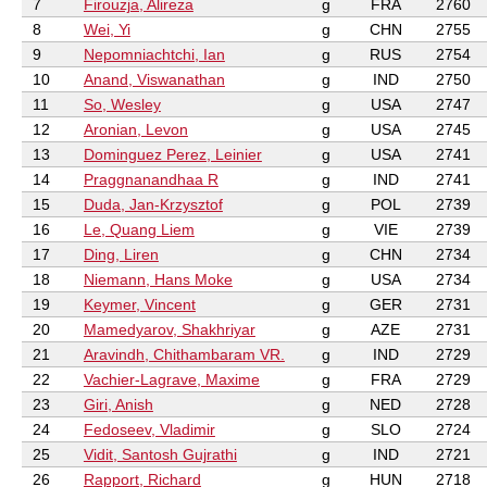
7
Firouzja, Alireza
g
FRA
2760
8
Wei, Yi
g
CHN
2755
9
Nepomniachtchi, Ian
g
RUS
2754
10
Anand, Viswanathan
g
IND
2750
11
So, Wesley
g
USA
2747
12
Aronian, Levon
g
USA
2745
13
Dominguez Perez, Leinier
g
USA
2741
14
Praggnanandhaa R
g
IND
2741
15
Duda, Jan-Krzysztof
g
POL
2739
16
Le, Quang Liem
g
VIE
2739
17
Ding, Liren
g
CHN
2734
18
Niemann, Hans Moke
g
USA
2734
19
Keymer, Vincent
g
GER
2731
20
Mamedyarov, Shakhriyar
g
AZE
2731
21
Aravindh, Chithambaram VR.
g
IND
2729
22
Vachier-Lagrave, Maxime
g
FRA
2729
23
Giri, Anish
g
NED
2728
24
Fedoseev, Vladimir
g
SLO
2724
25
Vidit, Santosh Gujrathi
g
IND
2721
26
Rapport, Richard
g
HUN
2718