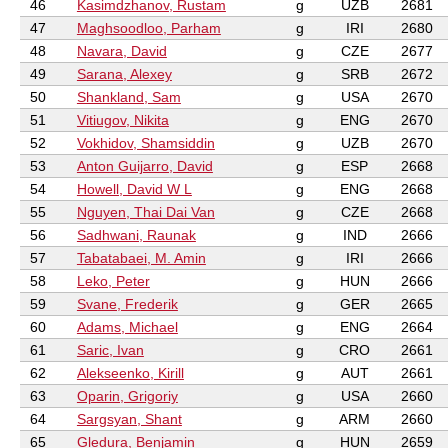
46
Kasimdzhanov, Rustam
g
UZB
2681
47
Maghsoodloo, Parham
g
IRI
2680
48
Navara, David
g
CZE
2677
49
Sarana, Alexey
g
SRB
2672
50
Shankland, Sam
g
USA
2670
51
Vitiugov, Nikita
g
ENG
2670
52
Vokhidov, Shamsiddin
g
UZB
2670
53
Anton Guijarro, David
g
ESP
2668
54
Howell, David W L
g
ENG
2668
55
Nguyen, Thai Dai Van
g
CZE
2668
56
Sadhwani, Raunak
g
IND
2666
57
Tabatabaei, M. Amin
g
IRI
2666
58
Leko, Peter
g
HUN
2666
59
Svane, Frederik
g
GER
2665
60
Adams, Michael
g
ENG
2664
61
Saric, Ivan
g
CRO
2661
62
Alekseenko, Kirill
g
AUT
2661
63
Oparin, Grigoriy
g
USA
2660
64
Sargsyan, Shant
g
ARM
2660
65
Gledura, Benjamin
g
HUN
2659