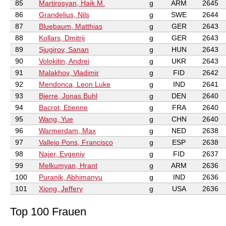
85
Martirosyan, Haik M.
g
ARM
2645
86
Grandelius, Nils
g
SWE
2644
87
Bluebaum, Matthias
g
GER
2643
88
Kollars, Dmitrij
g
GER
2643
89
Sjugirov, Sanan
g
HUN
2643
90
Volokitin, Andrei
g
UKR
2643
91
Malakhov, Vladimir
g
FID
2642
92
Mendonca, Leon Luke
g
IND
2641
93
Bjerre, Jonas Buhl
g
DEN
2640
94
Bacrot, Etienne
g
FRA
2640
95
Wang, Yue
g
CHN
2640
96
Warmerdam, Max
g
NED
2638
97
Vallejo Pons, Francisco
g
ESP
2638
98
Najer, Evgeniy
g
FID
2637
99
Melkumyan, Hrant
g
ARM
2636
100
Puranik, Abhimanyu
g
IND
2636
101
Xiong, Jeffery
g
USA
2636
Top 100 Frauen