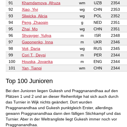
91
Khamdamova, Afruza
wm
UZB
2354
92
Xiao, Yiyi
wg
CHN
2353
93
Sliwicka, Alicja
wg
POL
2352
94
Peng, Zhaoqin
g
NED
2351
95
Zhai, Mo
wg
CHN
2351
96
Shvayger, Yuliya
m
ISR
2348
97
Gaponenko, Inna
m
UKR
2346
98
Voit, Daria
wg
RUS
2345
99
Cori T., Deysi
m
PER
2344
100
Houska, Jovanka
m
ENG
2344
101
Yan, Tianqi
wm
CHN
2344
Top 100 Junioren
Bei den Junioren liegen Gukesh und Praggnanandhaa auf den
Plätzen 1 und 2 und an dieser Reihenfolge hat sich auch durch
das Turnier in Wijk nichts geändert. Dort wurden
Praggnanandhaa und Gukesh punktgleich Erster, allerdings
gewann Praggnanandhaa dann den fälligen Stichkampf und das
Turnier. Aber in der Weltrangliste liegt Gukesh immer noch vor
Praggnanandhaa.