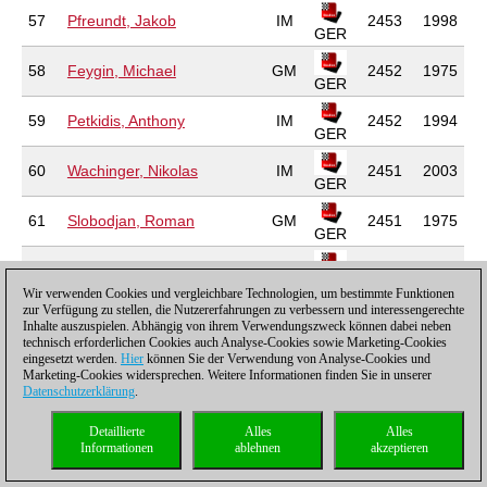
57
Pfreundt, Jakob
IM
2453
1998
GER
58
Feygin, Michael
GM
2452
1975
GER
59
Petkidis, Anthony
IM
2452
1994
GER
60
Wachinger, Nikolas
IM
2451
2003
GER
61
Slobodjan, Roman
GM
2451
1975
GER
62
Hausrath, Daniel
GM
2450
1976
GER
Wir verwenden Cookies und vergleichbare Technologien, um bestimmte Funktionen
zur Verfügung zu stellen, die Nutzererfahrungen zu verbessern und interessengerechte
63
Zaragatski, Ilja
GM
2449
1985
Inhalte auszuspielen. Abhängig von ihrem Verwendungszweck können dabei neben
GER
technisch erforderlichen Cookies auch Analyse-Cookies sowie Marketing-Cookies
eingesetzt werden.
Hier
können Sie der Verwendung von Analyse-Cookies und
64
Dann, Matthias
IM
2448
1991
Marketing-Cookies widersprechen. Weitere Informationen finden Sie in unserer
GER
Datenschutzerklärung
.
65
Rosner, Jonas
IM
2444
1990
Detaillierte
Alles
Alles
GER
Informationen
ablehnen
akzeptieren
66
Teske, Henrik
GM
2443
1968
GER