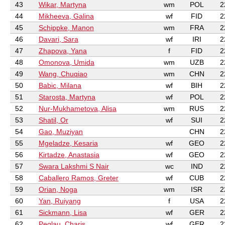
43
Wikar, Martyna
wm
POL
2
44
Mikheeva, Galina
wf
FID
2
45
Schippke, Manon
wm
FRA
2
46
Davari, Sara
wf
IRI
2
47
Zhapova, Yana
f
FID
2
48
Omonova, Umida
wm
UZB
2
49
Wang, Chuqiao
wm
CHN
2
50
Babic, Milana
wf
BIH
2
51
Starosta, Martyna
wf
POL
2
52
Nur-Mukhametova, Alisa
wm
RUS
2
53
Shatil, Or
wf
SUI
2
54
Gao, Muziyan
CHN
2
55
Mgeladze, Kesaria
wf
GEO
2
56
Kirtadze, Anastasia
wf
GEO
2
57
Swara Lakshmi S Nair
wc
IND
2
58
Caballero Ramos, Greter
wf
CUB
2
59
Orian, Noga
wm
ISR
2
60
Yan, Ruiyang
f
USA
2
61
Sickmann, Lisa
wf
GER
2
62
Peglau, Charis
wf
GER
2