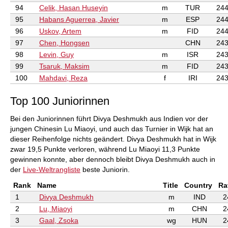
94
Celik, Hasan Huseyin
m
TUR
244
95
Habans Aguerrea, Javier
m
ESP
244
96
Uskov, Artem
m
FID
244
97
Chen, Hongsen
CHN
243
98
Levin, Guy
m
ISR
243
99
Tsaruk, Maksim
m
FID
243
100
Mahdavi, Reza
f
IRI
243
Top 100 Juniorinnen
Bei den Juniorinnen führt Divya Deshmukh aus Indien vor der
jungen Chinesin Lu Miaoyi, und auch das Turnier in Wijk hat an
dieser Reihenfolge nichts geändert. Divya Deshmukh hat in Wijk
zwar 19,5 Punkte verloren, während Lu Miaoyi 11,3 Punkte
gewinnen konnte, aber dennoch bleibt Divya Deshmukh auch in
der
Live-Weltrangliste
beste Juniorin.
Rank
Name
Title
Country
Ra
1
Divya Deshmukh
m
IND
2
2
Lu, Miaoyi
m
CHN
2
3
Gaal, Zsoka
wg
HUN
2