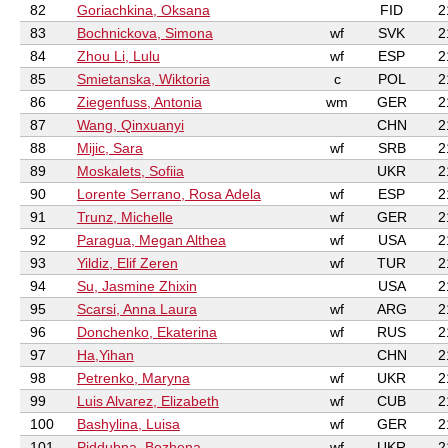
82
Goriachkina, Oksana
FID
2
83
Bochnickova, Simona
wf
SVK
2
84
Zhou Li, Lulu
wf
ESP
2
85
Smietanska, Wiktoria
c
POL
2
86
Ziegenfuss, Antonia
wm
GER
2
87
Wang, Qinxuanyi
CHN
2
88
Mijic, Sara
wf
SRB
2
89
Moskalets, Sofiia
UKR
2
90
Lorente Serrano, Rosa Adela
wf
ESP
2
91
Trunz, Michelle
wf
GER
2
92
Paragua, Megan Althea
wf
USA
2
93
Yildiz, Elif Zeren
wf
TUR
2
94
Su, Jasmine Zhixin
USA
2
95
Scarsi, Anna Laura
wf
ARG
2
96
Donchenko, Ekaterina
wf
RUS
2
97
Ha,Yihan
CHN
2
98
Petrenko, Maryna
wf
UKR
2
99
Luis Alvarez, Elizabeth
wf
CUB
2
100
Bashylina, Luisa
wf
GER
2
101
Piddubna, Bozhena
wf
UKR
2