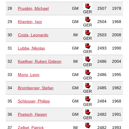
28
Prusikin, Michael
GM
2507
1978
GER
29
Khenkin, Igor
GM
2504
1968
GER
30
Costa, Leonardo
IM
2503
2008
GER
31
Lubbe, Nikolas
GM
2493
1990
GER
32
Koellner, Ruben Gideon
IM
2486
2004
GER
33
Mons, Leon
GM
2486
1995
GER
34
Bromberger, Stefan
GM
2485
1982
GER
35
Schlosser, Philipp
GM
2484
1968
GER
36
Poetsch, Hagen
GM
2482
1991
GER
37
Zelbel, Patrick
IM
2482
1993