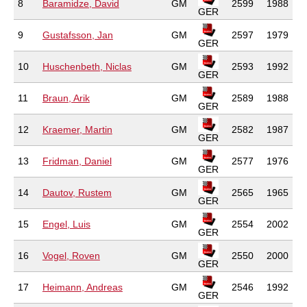
8
Baramidze, David
GM
2599
1988
GER
9
Gustafsson, Jan
GM
2597
1979
GER
10
Huschenbeth, Niclas
GM
2593
1992
GER
11
Braun, Arik
GM
2589
1988
GER
12
Kraemer, Martin
GM
2582
1987
GER
13
Fridman, Daniel
GM
2577
1976
GER
14
Dautov, Rustem
GM
2565
1965
GER
15
Engel, Luis
GM
2554
2002
GER
16
Vogel, Roven
GM
2550
2000
GER
17
Heimann, Andreas
GM
2546
1992
GER