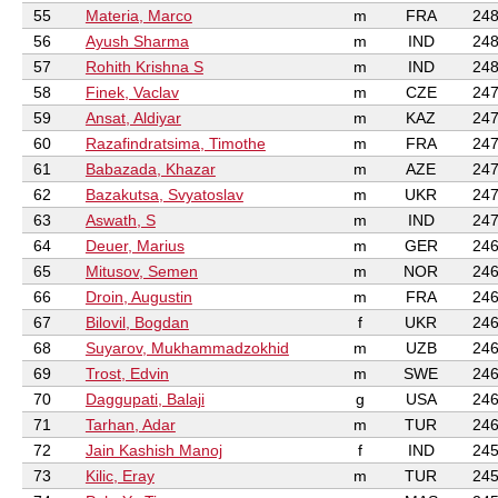
55
Materia, Marco
m
FRA
248
56
Ayush Sharma
m
IND
248
57
Rohith Krishna S
m
IND
248
58
Finek, Vaclav
m
CZE
247
59
Ansat, Aldiyar
m
KAZ
247
60
Razafindratsima, Timothe
m
FRA
247
61
Babazada, Khazar
m
AZE
247
62
Bazakutsa, Svyatoslav
m
UKR
247
63
Aswath, S
m
IND
247
64
Deuer, Marius
m
GER
246
65
Mitusov, Semen
m
NOR
246
66
Droin, Augustin
m
FRA
246
67
Bilovil, Bogdan
f
UKR
246
68
Suyarov, Mukhammadzokhid
m
UZB
246
69
Trost, Edvin
m
SWE
246
70
Daggupati, Balaji
g
USA
246
71
Tarhan, Adar
m
TUR
246
72
Jain Kashish Manoj
f
IND
245
73
Kilic, Eray
m
TUR
245