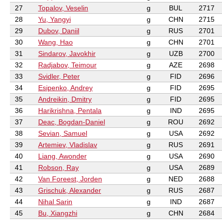
27
Topalov, Veselin
g
BUL
2717
28
Yu, Yangyi
g
CHN
2715
29
Dubov, Daniil
g
RUS
2701
30
Wang, Hao
g
CHN
2701
31
Sindarov, Javokhir
g
UZB
2700
32
Radjabov, Teimour
g
AZE
2698
33
Svidler, Peter
g
FID
2696
34
Esipenko, Andrey
g
FID
2695
35
Andreikin, Dmitry
g
FID
2695
36
Harikrishna, Pentala
g
IND
2695
37
Deac, Bogdan-Daniel
g
ROU
2692
38
Sevian, Samuel
g
USA
2692
39
Artemiev, Vladislav
g
RUS
2691
40
Liang, Awonder
g
USA
2690
41
Robson, Ray
g
USA
2689
42
Van Foreest, Jorden
g
NED
2688
43
Grischuk, Alexander
g
RUS
2687
44
Nihal Sarin
g
IND
2687
45
Bu, Xiangzhi
g
CHN
2684