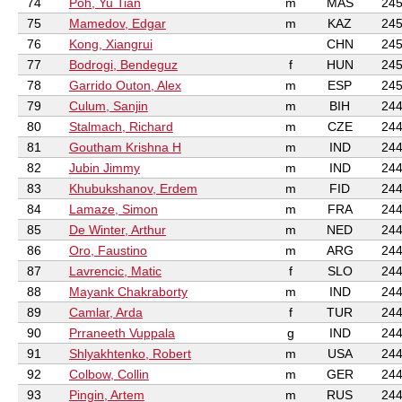
74
Poh, Yu Tian
m
MAS
245
75
Mamedov, Edgar
m
KAZ
245
76
Kong, Xiangrui
CHN
245
77
Bodrogi, Bendeguz
f
HUN
245
78
Garrido Outon, Alex
m
ESP
245
79
Culum, Sanjin
m
BIH
244
80
Stalmach, Richard
m
CZE
244
81
Goutham Krishna H
m
IND
244
82
Jubin Jimmy
m
IND
244
83
Khubukshanov, Erdem
m
FID
244
84
Lamaze, Simon
m
FRA
244
85
De Winter, Arthur
m
NED
244
86
Oro, Faustino
m
ARG
244
87
Lavrencic, Matic
f
SLO
244
88
Mayank Chakraborty
m
IND
244
89
Camlar, Arda
f
TUR
244
90
Prraneeth Vuppala
g
IND
244
91
Shlyakhtenko, Robert
m
USA
244
92
Colbow, Collin
m
GER
244
93
Pingin, Artem
m
RUS
244