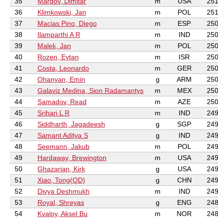
35
Mardov, Dimitar
m
USA
251
36
Klimkowski, Jan
m
POL
251
37
Macias Pino, Diego
m
ESP
250
38
Ilamparthi A R
m
IND
250
39
Malek, Jan
m
POL
250
40
Rozen, Eytan
m
ISR
250
41
Costa, Leonardo
m
GER
250
42
Ohanyan, Emin
g
ARM
250
43
Galaviz Medina, Sion Radamantys
m
MEX
250
44
Samadov, Read
m
AZE
250
45
Srihari L R
m
IND
249
46
Siddharth, Jagadeesh
g
SGP
249
47
Samant Aditya S
g
IND
249
48
Seemann, Jakub
m
POL
249
49
Hardaway, Brewington
m
USA
249
50
Ghazarian, Kirk
g
USA
249
51
Xiao, Tong(QD)
g
CHN
249
52
Divya Deshmukh
m
IND
249
53
Royal, Shreyas
g
ENG
248
54
Kvaloy, Aksel Bu
m
NOR
248