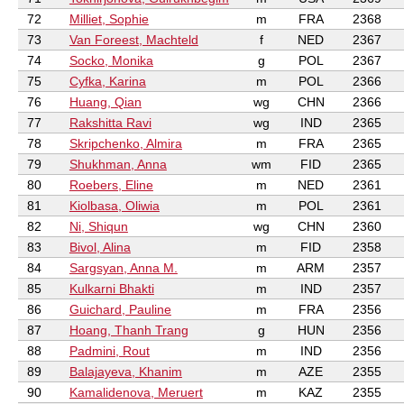
72
Milliet, Sophie
m
FRA
2368
73
Van Foreest, Machteld
f
NED
2367
74
Socko, Monika
g
POL
2367
75
Cyfka, Karina
m
POL
2366
76
Huang, Qian
wg
CHN
2366
77
Rakshitta Ravi
wg
IND
2365
78
Skripchenko, Almira
m
FRA
2365
79
Shukhman, Anna
wm
FID
2365
80
Roebers, Eline
m
NED
2361
81
Kiolbasa, Oliwia
m
POL
2361
82
Ni, Shiqun
wg
CHN
2360
83
Bivol, Alina
m
FID
2358
84
Sargsyan, Anna M.
m
ARM
2357
85
Kulkarni Bhakti
m
IND
2357
86
Guichard, Pauline
m
FRA
2356
87
Hoang, Thanh Trang
g
HUN
2356
88
Padmini, Rout
m
IND
2356
89
Balajayeva, Khanim
m
AZE
2355
90
Kamalidenova, Meruert
m
KAZ
2355