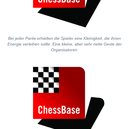
Bei jeder Partie erhielten die Spieler eine Kleinigkeit, die ihnen
Energie verleihen sollte. Eine kleine, aber sehr nette Geste der
Organisatoren.