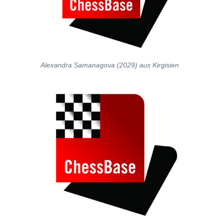
Alexandra Samanagova (2029) aus Kirgisien