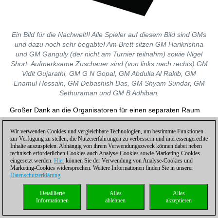
Ein Bild für die Nachwelt!! Alle Spieler auf diesem Bild sind GMs
und dazu noch sehr begabte! Am Brett sitzen GM Harikrishna
und GM Ganguly (der nicht am Turnier teilnahm) sowie Nigel
Short. Aufmerksame Zuschauer sind (von links nach rechts) GM
Vidit Gujarathi, GM G N Gopal, GM Abdulla Al Rakib, GM
Enamul Hossain, GM Debashish Das, GM Shyam Sundar, GM
Sethuraman und GM B Adhiban.
Großer Dank an die Organisatoren für einen separaten Raum
mit acht Brettern. Das zeigt, dass sie wissen, wie wichtig es ist,
die Partie nach der Runde analysieren zu können. Tatsächlich
Wir verwenden Cookies und vergleichbare Technologien, um bestimmte Funktionen
musste kein Spieler lange warten, bis er die Partie mit seinem
zur Verfügung zu stellen, die Nutzererfahrungen zu verbessern und interessengerechte
Inhalte auszuspielen. Abhängig von ihrem Verwendungszweck können dabei neben
Gegner analysieren konnte. Der berühmte indische GM Pravin
technisch erforderlichen Cookies auch Analyse-Cookies sowie Marketing-Cookies
Thipsay hat mir einmal gesagt: "Die Partie mit seinem Gegner
eingesetzt werden.
Hier
können Sie der Verwendung von Analyse-Cookies und
zu analysieren, ist entscheidend, wenn man Fortschritte machen
Marketing-Cookies widersprechen. Weitere Informationen finden Sie in unserer
Datenschutzerklärung
.
möchte."
Detaillierte
Alles
Alles
Dies sind nur Kleinigkeiten, aber sie trugen viel zur
Informationen
ablehnen
akzeptieren
denkwürdigen Atmosphäre des Kolkata Opens bei!