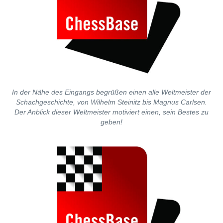
In der Nähe des Eingangs begrüßen einen alle Weltmeister der
Schachgeschichte, von Wilhelm Steinitz bis Magnus Carlsen.
Der Anblick dieser Weltmeister motiviert einen, sein Bestes zu
geben!