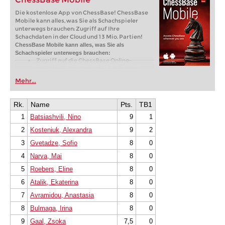
Die kostenlose App von ChessBase! ChessBase
Mobile kann alles, was Sie als Schachspieler
unterwegs brauchen: Zugriff auf Ihre
Schachdaten in der Cloud und 13 Mio. Partien!
ChessBase Mobile kann alles, was Sie als
Schachspieler unterwegs brauchen:
Zugriff auf die ChessBase Online-
Datenbank mit mehr als 13 Millionen
Partien: Suchen Sie nach Spielern,
Mehr...
Stellungen, Eröffnungen etc.
Speichern Sie eigene Partien und
Analysen in Cloud-Datenbanken -
Synchronisieren Sie Ihre persönlichen
Rk.
Name
Pts.
TB1
Datenbanken über alle Geräte
1
Batsiashvili, Nino
Analysieren Sie Ihre Partien mit der
9
1
eingebauten Engine
2
Kosteniuk, Alexandra
9
2
Live-Eröffnungsbuch: Nutzen Sie die
umfassendste und aktuellste Statistik für
3
Gvetadze, Sofio
8
0
jede Eröffnungsstellung
Zugriff auf Ihr Eröffnungsrepertoire in
4
Narva, Mai
8
0
der Cloud: Erstellen und bearbeiten Sie Ihr
persönliches Eröffnungsrepertoire
5
Roebers, Eline
8
0
300 Eröffnungsübersichten mit
Repertoirevorschlägen: Einsteigen in
6
Atalik, Ekaterina
8
0
neue Systeme!
Eröffnungsvarianten trainieren mit drei
7
Avramidou, Anastasia
8
0
Modi.
8
Bulmaga, Irina
Erweiterte Notation: Fügen Sie
8
0
Kommentare, Symbole, Varianten, Pfeile
9
Gaal, Zsoka
7,5
0
und Markierungen zu Ihren Partien hinzu