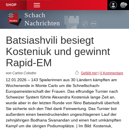
SHOP
TOGGLE
NAVIGATION
Schach
Nachrichten
Batsiashvili besiegt
Kosteniuk und gewinnt
Rapid-EM
von Carlos Colodro
Gefällt mir!
|
0 Kommentare
12.01.2026 – 143 Spielerinnen aus 30 Ländern kämpften am
Wochenende in Monte Carlo um die Schnellschach-
Europameisterschaft der Frauen. Das elfrundige Turnier nach
Schweizer System führte Alexandra Kosteniuk lange Zeit an,
wurde aber in der letzten Runde von Nino Batsiashvili überholt.
Sie sicherte sich den Titel dank Feinwertung. Das Turnier bot
außerdem einen beeindruckenden ungeschlagenen Lauf der
zehnjährigen Bodhana Sivanandan und einen hart umkämpften
Kampf um die übrigen Podiumsplätze. | Im Bild: Kosteniuk,