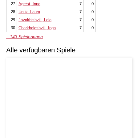
27
Agrest, Inna
7
0
28
Unuk, Laura
7
0
29
Javakhishvili, Lela
7
0
30
Charkhalashvili, Inga
7
0
...143 Spielerinnen
Alle verfügbaren Spiele