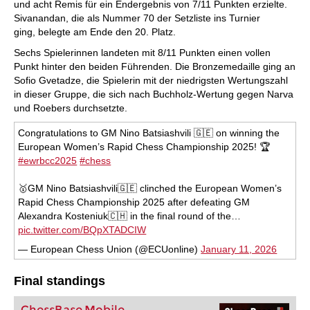
und acht Remis für ein Endergebnis von 7/11 Punkten erzielte.
Sivanandan, die als Nummer 70 der Setzliste ins Turnier
ging, belegte am Ende den 20. Platz.
Sechs Spielerinnen landeten mit 8/11 Punkten einen vollen
Punkt hinter den beiden Führenden. Die Bronzemedaille ging an
Sofio Gvetadze, die Spielerin mit der niedrigsten Wertungszahl
in dieser Gruppe, die sich nach Buchholz-Wertung gegen Narva
und Roebers durchsetzte.
Congratulations to GM Nino Batsiashvili 🇬🇪 on winning the
European Women’s Rapid Chess Championship 2025! 🏆
#ewrbcc2025
#chess
🥇GM Nino Batsiashvili🇬🇪 clinched the European Women’s
Rapid Chess Championship 2025 after defeating GM
Alexandra Kosteniuk🇨🇭 in the final round of the…
pic.twitter.com/BQpXTADCIW
— European Chess Union (@ECUonline)
January 11, 2026
Final standings
ChessBase Mobile