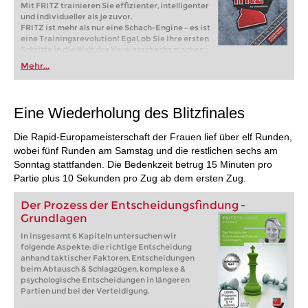
Mit FRITZ trainieren Sie effizienter, intelligenter
und individueller als je zuvor.
FRITZ ist mehr als nur eine Schach-Engine – es ist
eine Trainingsrevolution! Egal, ob Sie Ihre ersten
Schritte in die Welt des Vereinsschachs machen
oder bereits auf Turnierniveau spielen: Mit
Mehr...
FRITZ trainieren Sie effizienter, intelligenter und
individueller als je zuvor.
Eine Wiederholung des Blitzfinales
Die Rapid-Europameisterschaft der Frauen lief über elf Runden,
wobei fünf Runden am Samstag und die restlichen sechs am
Sonntag stattfanden. Die Bedenkzeit betrug 15 Minuten pro
Partie plus 10 Sekunden pro Zug ab dem ersten Zug.
Der Prozess der Entscheidungsfindung -
Grundlagen
In insgesamt 6 Kapiteln untersuchen wir
folgende Aspekte: die richtige Entscheidung
anhand taktischer Faktoren, Entscheidungen
beim Abtausch & Schlagzügen, komplexe &
psychologische Entscheidungen in längeren
Partien und bei der Verteidigung.