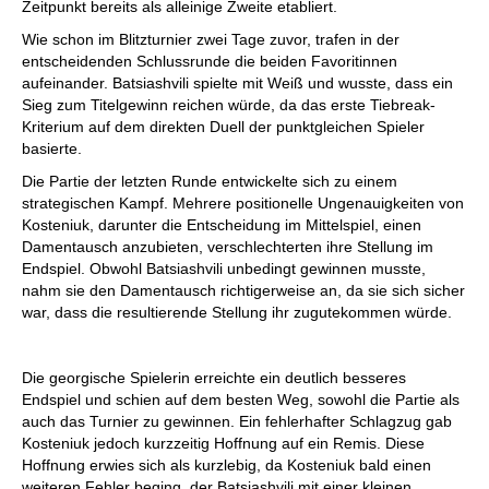
Zeitpunkt bereits als alleinige Zweite etabliert.
Wie schon im Blitzturnier zwei Tage zuvor, trafen in der
entscheidenden Schlussrunde die beiden Favoritinnen
aufeinander. Batsiashvili spielte mit Weiß und wusste, dass ein
Sieg zum Titelgewinn reichen würde, da das erste Tiebreak-
Kriterium auf dem direkten Duell der punktgleichen Spieler
basierte.
Die Partie der letzten Runde entwickelte sich zu einem
strategischen Kampf. Mehrere positionelle Ungenauigkeiten von
Kosteniuk, darunter die Entscheidung im Mittelspiel, einen
Damentausch anzubieten, verschlechterten ihre Stellung im
Endspiel. Obwohl Batsiashvili unbedingt gewinnen musste,
nahm sie den Damentausch richtigerweise an, da sie sich sicher
war, dass die resultierende Stellung ihr zugutekommen würde.
Die georgische Spielerin erreichte ein deutlich besseres
Endspiel und schien auf dem besten Weg, sowohl die Partie als
auch das Turnier zu gewinnen. Ein fehlerhafter Schlagzug gab
Kosteniuk jedoch kurzzeitig Hoffnung auf ein Remis. Diese
Hoffnung erwies sich als kurzlebig, da Kosteniuk bald einen
weiteren Fehler beging, der Batsiashvili mit einer kleinen