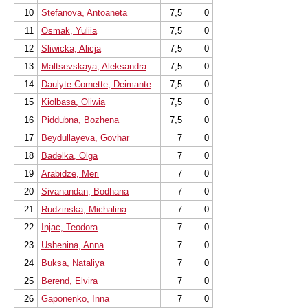
Erweiterte Freigabeoptionen: Teilen Sie
10
Stefanova, Antoaneta
7,5
0
Partien und Stellungen per Link, Bild, GIF,
FEN oder QR-Code
11
Osmak, Yuliia
7,5
0
PGN-Kompatibilität: Hoch- und
Herunterladen von Spielen oder
12
Sliwicka, Alicja
7,5
0
Datenbanken als PGN-Dateien
13
Maltsevskaya, Aleksandra
7,5
0
14
Daulyte-Cornette, Deimante
7,5
0
15
Kiolbasa, Oliwia
7,5
0
16
Piddubna, Bozhena
7,5
0
17
Beydullayeva, Govhar
7
0
18
Badelka, Olga
7
0
19
Arabidze, Meri
7
0
20
Sivanandan, Bodhana
7
0
21
Rudzinska, Michalina
7
0
22
Injac, Teodora
7
0
23
Ushenina, Anna
7
0
24
Buksa, Nataliya
7
0
25
Berend, Elvira
7
0
26
Gaponenko, Inna
7
0