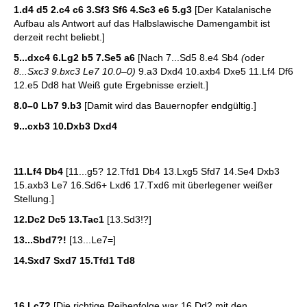
1.d4 d5 2.c4 c6 3.Sf3 Sf6 4.Sc3 e6 5.g3
[Der Katalanische
Aufbau als Antwort auf das Halbslawische Damengambit ist
derzeit recht beliebt.]
5...dxc4 6.Lg2 b5 7.Se5 a6
[Nach 7...Sd5 8.e4 Sb4
(
oder
8...Sxc3 9.bxc3 Le7 10.0–0)
9.a3 Dxd4 10.axb4 Dxe5 11.Lf4 Df6
12.e5 Dd8 hat Weiß gute Ergebnisse erzielt.]
8.0–0 Lb7 9.b3
[Damit wird das Bauernopfer endgültig.]
9...cxb3 10.Dxb3 Dxd4
11.Lf4 Db4
[11...g5? 12.Tfd1 Db4 13.Lxg5 Sfd7 14.Se4 Dxb3
15.axb3 Le7 16.Sd6+ Lxd6 17.Txd6 mit überlegener weißer
Stellung.]
12.Dc2 Dc5 13.Tac1
[13.Sd3!?]
13...Sbd7?!
[13...Le7=]
14.Sxd7 Sxd7 15.Tfd1 Td8
16.Lc7?
[Die richtige Reihenfolge war 16.Dd2 mit den