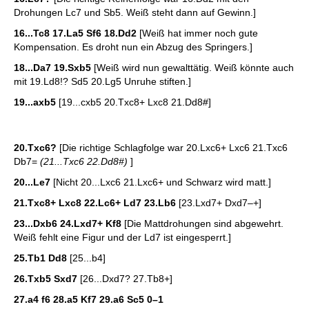
Drohungen Lc7 und Sb5. Weiß steht dann auf Gewinn.]
16...Tc8 17.La5 Sf6 18.Dd2
[Weiß hat immer noch gute
Kompensation. Es droht nun ein Abzug des Springers.]
18...Da7 19.Sxb5
[Weiß wird nun gewalttätig. Weiß könnte auch
mit 19.Ld8!? Sd5 20.Lg5 Unruhe stiften.]
19...axb5
[19...cxb5 20.Txc8+ Lxc8 21.Dd8#]
20.Txc6?
[Die richtige Schlagfolge war 20.Lxc6+ Lxc6 21.Txc6
Db7=
(21...Txc6 22.Dd8#)
]
20...Le7
[Nicht 20...Lxc6 21.Lxc6+ und Schwarz wird matt.]
21.Txc8+ Lxc8 22.Lc6+ Ld7 23.Lb6
[23.Lxd7+ Dxd7–+]
23...Dxb6 24.Lxd7+ Kf8
[Die Mattdrohungen sind abgewehrt.
Weiß fehlt eine Figur und der Ld7 ist eingesperrt.]
25.Tb1 Dd8
[25...b4]
26.Txb5 Sxd7
[26...Dxd7? 27.Tb8+]
27.a4 f6 28.a5 Kf7 29.a6 Sc5
0–1