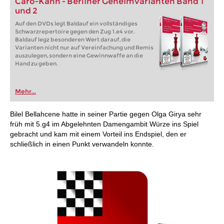
Caro-Kann - Berliner Geheimvarianten Band 1
und 2
Auf den DVDs legt Baldauf ein vollständiges
Schwarzrepertoire gegen den Zug 1.e4 vor.
Baldauf legz besonderen Wert darauf, die
Varianten nicht nur auf Vereinfachung und Remis
auszulegen, sondern eine Gewinnwaffe an die
Hand zu geben.
Mehr...
Bilel Bellahcene hatte in seiner Partie gegen Olga Girya sehr
früh mit 5.g4 im Abgelehnten Damengambit Würze ins Spiel
gebracht und kam mit einem Vorteil ins Endspiel, den er
schließlich in einen Punkt verwandeln konnte.