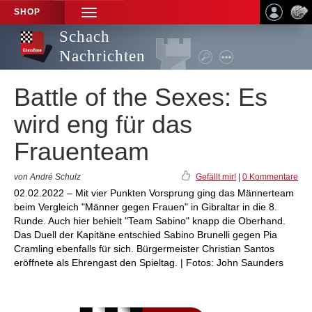
SHOP
TOGGLE
NAVIGATION
Schach
Nachrichten
Battle of the Sexes: Es
wird eng für das
Frauenteam
von André Schulz
Gefällt mir!
|
0 Kommentare
02.02.2022 – Mit vier Punkten Vorsprung ging das Männerteam
beim Vergleich "Männer gegen Frauen" in Gibraltar in die 8.
Runde. Auch hier behielt "Team Sabino" knapp die Oberhand.
Das Duell der Kapitäne entschied Sabino Brunelli gegen Pia
Cramling ebenfalls für sich. Bürgermeister Christian Santos
eröffnete als Ehrengast den Spieltag. | Fotos: John Saunders