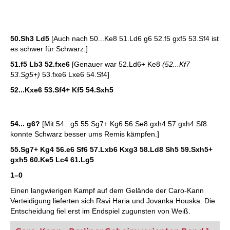
50.Sh3 Ld5
[Auch nach 50...Ke8 51.Ld6 g6 52.f5 gxf5 53.Sf4 ist
es schwer für Schwarz.]
51.f5 Lb3 52.fxe6
[Genauer war 52.Ld6+ Ke8
(52...Kf7
53.Sg5+)
53.fxe6 Lxe6 54.Sf4]
52...Kxe6 53.Sf4+ Kf5 54.Sxh5
54... g6?
[Mit 54...g5 55.Sg7+ Kg6 56.Se8 gxh4 57.gxh4 Sf8
konnte Schwarz besser ums Remis kämpfen.]
55.Sg7+ Kg4 56.e6 Sf6 57.Lxb6 Kxg3 58.Ld8 Sh5 59.Sxh5+
gxh5 60.Ke5 Lc4 61.Lg5
1–0
Einen langwierigen Kampf auf dem Gelände der Caro-Kann
Verteidigung lieferten sich Ravi Haria und Jovanka Houska. Die
Entscheidung fiel erst im Endspiel zugunsten von Weiß.