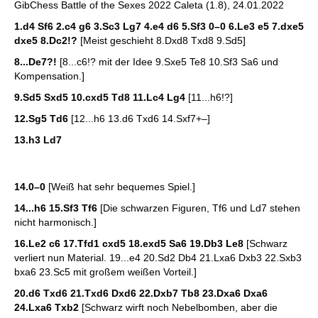
GibChess Battle of the Sexes 2022 Caleta (1.8), 24.01.2022
1.d4 Sf6 2.c4 g6 3.Sc3 Lg7 4.e4 d6 5.Sf3 0–0 6.Le3 e5 7.dxe5
dxe5 8.Dc2!?
[Meist geschieht 8.Dxd8 Txd8 9.Sd5]
8...De7?!
[8...c6!? mit der Idee 9.Sxe5 Te8 10.Sf3 Sa6 und
Kompensation.]
9.Sd5 Sxd5 10.cxd5 Td8 11.Lc4 Lg4
[11...h6!?]
12.Sg5 Td6
[12...h6 13.d6 Txd6 14.Sxf7+–]
13.h3 Ld7
14.0–0
[Weiß hat sehr bequemes Spiel.]
14...h6 15.Sf3 Tf6
[Die schwarzen Figuren, Tf6 und Ld7 stehen
nicht harmonisch.]
16.Le2 c6 17.Tfd1 cxd5 18.exd5 Sa6 19.Db3 Le8
[Schwarz
verliert nun Material. 19...e4 20.Sd2 Db4 21.Lxa6 Dxb3 22.Sxb3
bxa6 23.Sc5 mit großem weißen Vorteil.]
20.d6 Txd6 21.Txd6 Dxd6 22.Dxb7 Tb8 23.Dxa6 Dxa6
24.Lxa6 Txb2
[Schwarz wirft noch Nebelbomben, aber die