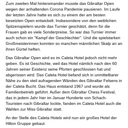
Zum zweiten Mal hintereinander musste das Gibraltar Open
wegen der anhaltenden Corona Pandemie pausieren. Im Laufe
der letzten Jahre hatte es sich zu einem der am besten
besetzten Open entwickelt. Insbesondere von den weiblichen
Spitzenspielern wurde das Turnier geschätzt, denn für die
Frauen gab es viele Sonderpreise. So war das Turnier immer
auch schon ein "Kampf der Geschlechter". Und die spielstarken
Großmeisterinnen konnten so manchen männlichen Skalp an an
ihren Gürtel heften.
Das Gibraltar Open wird es im Caleta Hotel jedoch nicht mehr
geben. Es ist Geschichte, weil das Hotel nämlich nach den 60
Jahren seiner Existenz seine Pforten geschlossen hat und
abgerissen wird. Das Caleta Hotel befand sich in unmittelbarer
Nähe zu den steil aufragenden Wänden des Gibraltar Felsens in
der Caleta Bucht. Das Haus entstand 1967 und wurde als
Familienbetrieb geführt. Außer dem Gibraltar Chess Festival,
das in jedem Jahr hier im Januar Hunderte von Schach-
Touristen nach Gibraltar lockte, fanden im Caleta Hotel auch die
Wahlen zur Miss Gibraltar statt.
An der Stelle des Caleta Hotels wird nun ein großes Hotel der
Hilton Gruppe gebaut.