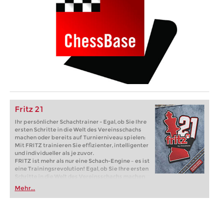
Fritz 21
Ihr persönlicher Schachtrainer - Egal, ob Sie Ihre
ersten Schritte in die Welt des Vereinsschachs
machen oder bereits auf Turnierniveau spielen:
Mit FRITZ trainieren Sie effizienter, intelligenter
und individueller als je zuvor.
FRITZ ist mehr als nur eine Schach-Engine – es ist
eine Trainingsrevolution! Egal, ob Sie Ihre ersten
Schritte in die Welt des Vereinsschachs machen
oder bereits auf Turnierniveau spielen: Mit
Mehr...
FRITZ trainieren Sie effizienter, intelligenter und
individueller als je zuvor.