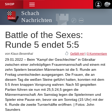
SHOP
TOGGLE
NAVIGATION
Schach
Nachrichten
Battle of the Sexes:
Runde 5 endet 5:5
von Klaus Besenthal
Gefällt mir!
|
0 Kommentare
29.01.2022 – Beim "Kampf der Geschlechter" in Gibraltar
zwischen einer zehnköpfigen Frauenmannschaft und einem mit
zehn Spielern besetzten Männerteam ist die 5. Runde am
Freitag unentschieden ausgegangen. Die Frauen, die an
diesem Tag die weißen Steine geführt hatten, konnten mit dem
5:5 ihren knappen Vorsprung wahren: Nach 50 gespielten
Partien führen sie nun mit 25,5:24,5 gegen die
Männermannschaft. Am Samstag legen die Spielerinnen und
Spieler eine Pause ein, bevor sie am Sonntag (15 Uhr) mit der
6. Runde die zweite Turnierhälfte eröffnen. | Fotos: John
Saunders