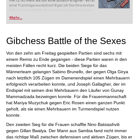
FRITZ ist mehr als nur eine Schach-Engine – es ist
eine Trainingsrevolution! Egal, ob Sie Ihre ersten
Schritte in die Welt des Vereinsschachs machen
oder bereits auf Turnierniveau spielen: Mit
Mehr...
FRITZ trainieren Sie effizienter, intelligenter und
individueller als je zuvor.
Gibchess Battle of the Sexes
Von den zehn am Freitag gespielten Partien sind sechs mit
einem Remis zu Ende gegangen - diese Partien waren in den
meisten Fällen recht kurz. Die beiden Siege für das
Männerteam gelangen Sabino Brunello, der gegen Olga Girya
nach letztlich 105 Zügen im Damenendspiel einen Mehrbauern
erfolgreich verarbeiten konnte, und Joseph Gallagher, der im
Endspiel mit seinen drei Mehrbauern den Läufer von Gunay
Mammadzada bezwingen konnte. Für die Frauenmannschaft
hat Mariya Muzychuk gegen Eric Rosen einen ganzen Punkt
geholt, als sie einen Mehrbauern im Turmendspiel nutzen
konnte.
Den zweiten Sieg für die Frauen schaffte Nino Batsiashvili
gegen Gillan Bwalya. Der Mann aus Sambia fand nicht immer
das richtige Maß zwischen defensiven und aktiven Zügen, bis er