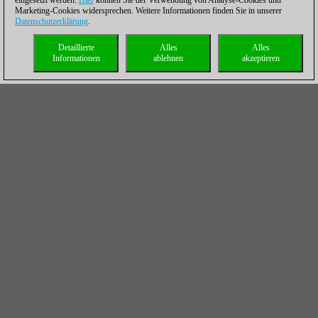
eingesetzt werden.
Hier
können Sie der Verwendung von Analyse-Cookies und
Marketing-Cookies widersprechen. Weitere Informationen finden Sie in unserer
Datenschutzerklärung
.
Detaillierte
Alles
Alles
Informationen
ablehnen
akzeptieren