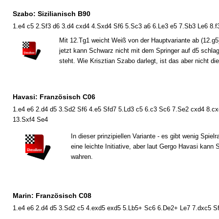
Szabo: Sizilianisch B90
1.e4 c5 2.Sf3 d6 3.d4 cxd4 4.Sxd4 Sf6 5.Sc3 a6 6.Le3 e5 7.Sb3 Le6 8.f
Mit 12.Tg1 weicht Weiß von der Hauptvariante ab (12.g5)
jetzt kann Schwarz nicht mit dem Springer auf d5 schlag
steht. Wie Krisztian Szabo darlegt, ist das aber nicht di
Havasi: Französisch C06
1.e4 e6 2.d4 d5 3.Sd2 Sf6 4.e5 Sfd7 5.Ld3 c5 6.c3 Sc6 7.Se2 cxd4 8.cxd
13.Sxf4 Se4
In dieser prinzipiellen Variante - es gibt wenig Sp
eine leichte Initiative, aber laut Gergo Havasi kan
wahren.
Marin: Französisch C08
1.e4 e6 2.d4 d5 3.Sd2 c5 4.exd5 exd5 5.Lb5+ Sc6 6.De2+ Le7 7.dxc5 Sf