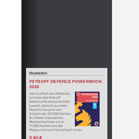
Neuheiten
PETROFF DEFENCE POWERBOOK
2026
Der Großteil des Materials,
auf dem das Petroff
Defence Powerbook 2026
basiert, stammt aus dem
Maschinenraum von
Schach.de: 357.000 Partien.
Zu dieser imposanten
Menge kommen noch
17.000 Partien aus der
Mega und vom Fernschach hinzu.
9,90 €