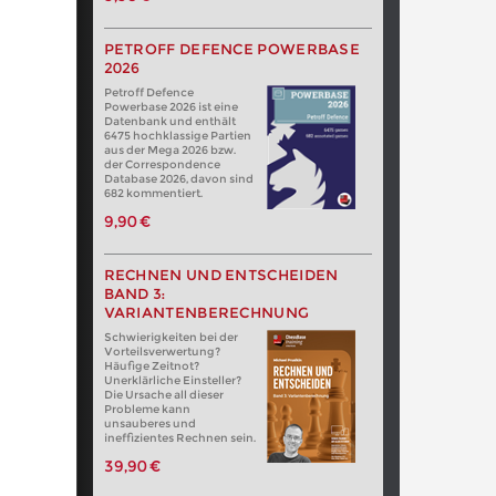
PETROFF DEFENCE POWERBASE
2026
Petroff Defence
Powerbase 2026 ist eine
Datenbank und enthält
6475 hochklassige Partien
aus der Mega 2026 bzw.
der Correspondence
Database 2026, davon sind
682 kommentiert.
9,90 €
RECHNEN UND ENTSCHEIDEN
BAND 3:
VARIANTENBERECHNUNG
Schwierigkeiten bei der
Vorteilsverwertung?
Häufige Zeitnot?
Unerklärliche Einsteller?
Die Ursache all dieser
Probleme kann
unsauberes und
ineffizientes Rechnen sein.
39,90 €