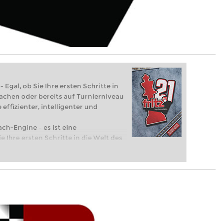
 Egal, ob Sie Ihre ersten Schritte in
achen oder bereits auf Turnierniveau
 effizienter, intelligenter und
ach-Engine – es ist eine
e Ihre ersten Schritte in die Welt des
eits auf Turnierniveau spielen: Mit
 intelligenter und individueller als je