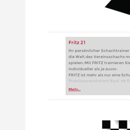
Fritz 21
Ihr persönlicher Schachtrainer -
die Welt des Vereinsschachs m
spielen: Mit FRITZ trainieren Sie
individueller als je zuvor.
FRITZ ist mehr als nur eine Sch
Trainingsrevolution! Egal, ob Si
Vereinsschachs machen oder ber
Mehr...
FRITZ trainieren Sie effizienter,
zuvor.