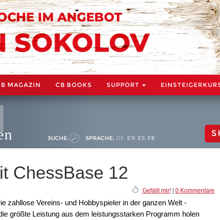
CB MAGAZIN
CB BOOKS
SUPPORT
EINSTEIGERKUR
en
S
SUCHE:
SPRACHE:
DE
EN
ES
FR
it ChessBase 12
Gefällt mir!
|
0 Kommentare
e zahllose Vereins- und Hobbyspieler in der ganzen Welt -
 die größte Leistung aus dem leistungsstarken Programm holen