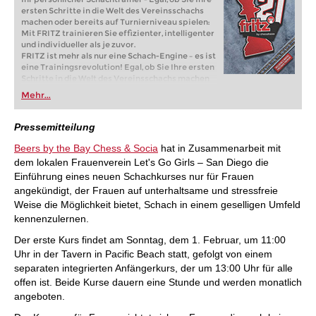
ersten Schritte in die Welt des Vereinsschachs
machen oder bereits auf Turnierniveau spielen:
Mit FRITZ trainieren Sie effizienter, intelligenter
und individueller als je zuvor.
FRITZ ist mehr als nur eine Schach-Engine – es ist
eine Trainingsrevolution! Egal, ob Sie Ihre ersten
Schritte in die Welt des Vereinsschachs machen
oder bereits auf Turnierniveau spielen: Mit
Mehr...
FRITZ trainieren Sie effizienter, intelligenter und
individueller als je zuvor.
Pressemitteilung
Beers by the Bay Chess & Socia
hat in Zusammenarbeit mit
dem lokalen Frauenverein Let's Go Girls – San Diego die
Einführung eines neuen Schachkurses nur für Frauen
angekündigt, der Frauen auf unterhaltsame und stressfreie
Weise die Möglichkeit bietet, Schach in einem geselligen Umfeld
kennenzulernen.
Der erste Kurs findet am Sonntag, dem 1. Februar, um 11:00
Uhr in der Tavern in Pacific Beach statt, gefolgt von einem
separaten integrierten Anfängerkurs, der um 13:00 Uhr für alle
offen ist. Beide Kurse dauern eine Stunde und werden monatlich
angeboten.