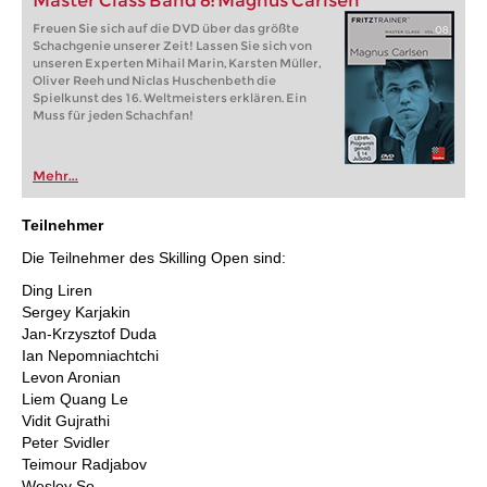
Master Class Band 8: Magnus Carlsen
Freuen Sie sich auf die DVD über das größte
Schachgenie unserer Zeit! Lassen Sie sich von
unseren Experten Mihail Marin, Karsten Müller,
Oliver Reeh und Niclas Huschenbeth die
Spielkunst des 16. Weltmeisters erklären. Ein
Muss für jeden Schachfan!
Mehr...
Teilnehmer
Die Teilnehmer des Skilling Open sind:
Ding Liren
Sergey Karjakin
Jan-Krzysztof Duda
Ian Nepomniachtchi
Levon Aronian
Liem Quang Le
Vidit Gujrathi
Peter Svidler
Teimour Radjabov
Wesley So