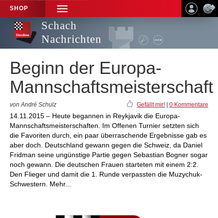
SHOP
TOGGLE
NAVIGATION
Schach
Nachrichten
Beginn der Europa-
Mannschaftsmeisterschaft
von André Schulz
Gefällt mir!
|
0 Kommentare
14.11.2015 – Heute begannen in Reykjavik die Europa-
Mannschaftsmeisterschaften. Im Offenen Turnier setzten sich
die Favoriten durch, ein paar überraschende Ergebnisse gab es
aber doch. Deutschland gewann gegen die Schweiz, da Daniel
Fridman seine ungünstige Partie gegen Sebastian Bogner sogar
noch gewann. Die deutschen Frauen starteten mit einem 2:2.
Den Flieger und damit die 1. Runde verpassten die Muzychuk-
Schwestern. Mehr...