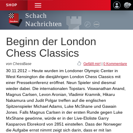
SHOP
TOGGLE
NAVIGATION
Schach
Nachrichten
Beginn der London
Chess Classics
von ChessBase
Gefällt mir!
|
0 Kommentare
30.11.2012 – Heute wurden im Londoner Olympic Center in
West Kensington die diesjährigen London Chess Classics mit
einer Pressekonferenz eröffnet. Neun Spieler sind diesmal
wieder dabei. Die internationalen Topstars. Viswanathan Anand,
Magnus Carlsen, Levon Aronian, Vladimir Kramnik, Hikaru
Nakamura und Judit Polgar treffen auf die englischen
Spitzenspieler Michael Adams, Luke McShane und Gawain
Jones. Falls Magnus Carlsen in der ersten Runde gegen Luke
MxShane gewönne, würde er in der Live-Eloliste Garry
Kasparovs Elorekord von 2851 einstellen. Dass der Norweger
die Aufgabe ernst nimmt zeigt sich darin, dass er mit Ian