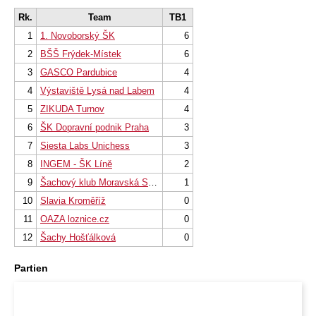
Rk.
Team
TB1
1
1. Novoborský ŠK
6
2
BŠŠ Frýdek-Místek
6
3
GASCO Pardubice
4
4
Výstaviště Lysá nad Labem
4
5
ZIKUDA Turnov
4
6
ŠK Dopravní podnik Praha
3
7
Siesta Labs Unichess
3
8
INGEM - ŠK Líně
2
9
Šachový klub Moravská Slavia
1
10
Slavia Kroměříž
0
11
OAZA loznice.cz
0
12
Šachy Hošťálková
0
Partien