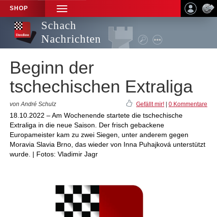
SHOP
TOGGLE
NAVIGATION
Schach
Nachrichten
Beginn der
tschechischen Extraliga
von André Schulz
Gefällt mir!
|
0 Kommentare
18.10.2022 – Am Wochenende startete die tschechische
Extraliga in die neue Saison. Der frisch gebackene
Europameister kam zu zwei Siegen, unter anderem gegen
Moravia Slavia Brno, das wieder von Inna Puhajková unterstützt
wurde. | Fotos: Vladimir Jagr