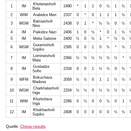
Khotenashvili
1
IM
2490
*
1
1
0
½
1
½
Bela
2
WIM
Arabidze Meri
2337
0
*
0
1
1
1
½
Batsiashvili
3
WGM
2438
0
1
*
½
½
0
½
Nino
4
IM
Paikidze Nazi
2406
1
0
½
*
0
1
½
5
IM
Melia Salome
2400
½
0
½
1
*
½
½
Guramishvili
6
WGM
2395
0
0
1
0
½
*
½
Sopiko
Lomineishvili
7
IM
2366
½
½
½
½
½
½
*
Maia
Gvetadze
8
IM
2334
0
0
1
½
½
0
½
Sofio
Bokuchava
9
WFM
2058
½
½
0
1
1
½
½
Madona
Charkhalashvili
10
WGM
2334
½
½
0
½
½
½
½
Inga
Khurtsilava
11
WIM
2286
0
½
0
0
½
0
1
Inga
Khukhashvili
12
IM
2408
0
0
0
0
0
½
½
Sopiko
Quelle:
Chess-results