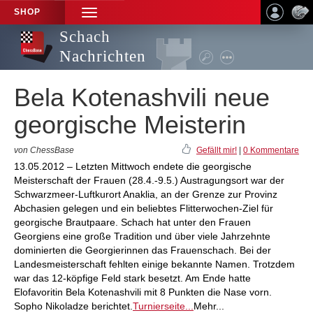
SHOP
TOGGLE
NAVIGATION
Schach
Nachrichten
Bela Kotenashvili neue
georgische Meisterin
von ChessBase
Gefällt mir!
|
0 Kommentare
13.05.2012 – Letzten Mittwoch endete die georgische
Meisterschaft der Frauen (28.4.-9.5.) Austragungsort war der
Schwarzmeer-Luftkurort Anaklia, an der Grenze zur Provinz
Abchasien gelegen und ein beliebtes Flitterwochen-Ziel für
georgische Brautpaare. Schach hat unter den Frauen
Georgiens eine große Tradition und über viele Jahrzehnte
dominierten die Georgierinnen das Frauenschach. Bei der
Landesmeisterschaft fehlten einige bekannte Namen. Trotzdem
war das 12-köpfige Feld stark besetzt. Am Ende hatte
Elofavoritin Bela Kotenashvili mit 8 Punkten die Nase vorn.
Sopho Nikoladze berichtet.
Turnierseite...
Mehr...