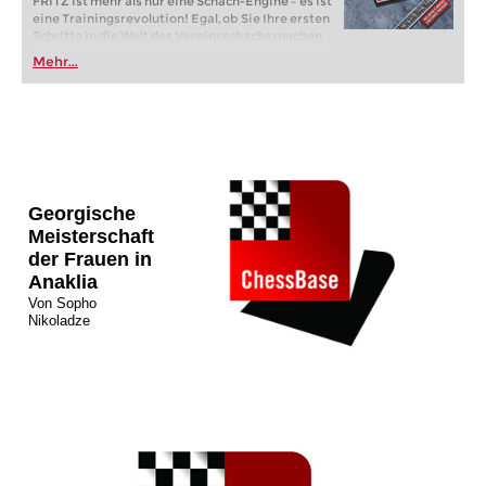
FRITZ ist mehr als nur eine Schach-Engine – es ist
eine Trainingsrevolution! Egal, ob Sie Ihre ersten
Schritte in die Welt des Vereinsschachs machen
oder bereits auf Turnierniveau spielen: Mit
Mehr...
FRITZ trainieren Sie effizienter, intelligenter und
individueller als je zuvor.
Georgische
Meisterschaft
der Frauen in
Anaklia
Von
Sopho
Nikoladze