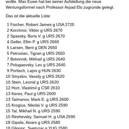
wollte. Max Euwe hat bei seiner Aufstellung die neue
Wertungsformel nach Professor Arpad Elo zugrunde gelegt.
Das ist die aktuelle Liste:
1 Fischer, Robert James g USA 2720
2 Korchnoi, Viktor g URS 2670
2 Spassky, Boris V. g URS 2670
4 Geller, Efim P. g URS 2660
5 Larsen, Bent g DEN 2650
5 Petrosian, Tigran g URS 2650
7 Botvinnik, Mikhail g URS 2640
7 Polugaevsky, Lev g URS 2640
9 Portisch, Lajos g HUN 2630
10 Smyslov, Vassily g URS 2620
10 Stein, Leonid g URS 2620
12 Hort, Vlastimil g CSR 2610
13 Keres, Paul g URS 2600
13 Taimanov, Mark E. g URS 2600
15 Krogius, Nikolai V. g URS 2590
15 Tal, Mikhail N. g URS 2590
15 Reshevsky, Samuel H. g USA 2590
18 Gipslis, Aivars g URS 2580
18 Gligoric, Svetozar g YUG 2580