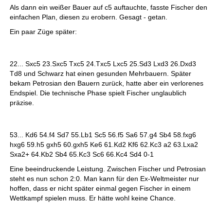
Als dann ein weißer Bauer auf c5 auftauchte, fasste Fischer den
einfachen Plan, diesen zu erobern. Gesagt - getan.
Ein paar Züge später:
22... Sxc5 23.Sxc5 Txc5 24.Txc5 Lxc5 25.Sd3 Lxd3 26.Dxd3
Td8 und Schwarz hat einen gesunden Mehrbauern. Später
bekam Petrosian den Bauern zurück, hatte aber ein verlorenes
Endspiel. Die technische Phase spielt Fischer unglaublich
präzise.
53... Kd6 54.f4 Sd7 55.Lb1 Sc5 56.f5 Sa6 57.g4 Sb4 58.fxg6
hxg6 59.h5 gxh5 60.gxh5 Ke6 61.Kd2 Kf6 62.Kc3 a2 63.Lxa2
Sxa2+ 64.Kb2 Sb4 65.Kc3 Sc6 66.Kc4 Sd4 0-1
Eine beeindruckende Leistung. Zwischen Fischer und Petrosian
steht es nun schon 2:0. Man kann für den Ex-Weltmeister nur
hoffen, dass er nicht später einmal gegen Fischer in einem
Wettkampf spielen muss. Er hätte wohl keine Chance.