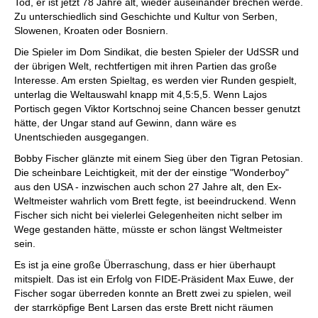
Tod, er ist jetzt 78 Jahre alt, wieder auseinander brechen werde.
Zu unterschiedlich sind Geschichte und Kultur von Serben,
Slowenen, Kroaten oder Bosniern.
Die Spieler im Dom Sindikat, die besten Spieler der UdSSR und
der übrigen Welt, rechtfertigen mit ihren Partien das große
Interesse. Am ersten Spieltag, es werden vier Runden gespielt,
unterlag die Weltauswahl knapp mit 4,5:5,5. Wenn Lajos
Portisch gegen Viktor Kortschnoj seine Chancen besser genutzt
hätte, der Ungar stand auf Gewinn, dann wäre es
Unentschieden ausgegangen.
Bobby Fischer glänzte mit einem Sieg über den Tigran Petosian.
Die scheinbare Leichtigkeit, mit der der einstige "Wonderboy"
aus den USA - inzwischen auch schon 27 Jahre alt, den Ex-
Weltmeister wahrlich vom Brett fegte, ist beeindruckend. Wenn
Fischer sich nicht bei vielerlei Gelegenheiten nicht selber im
Wege gestanden hätte, müsste er schon längst Weltmeister
sein.
Es ist ja eine große Überraschung, dass er hier überhaupt
mitspielt. Das ist ein Erfolg von FIDE-Präsident Max Euwe, der
Fischer sogar überreden konnte an Brett zwei zu spielen, weil
der starrköpfige Bent Larsen das erste Brett nicht räumen