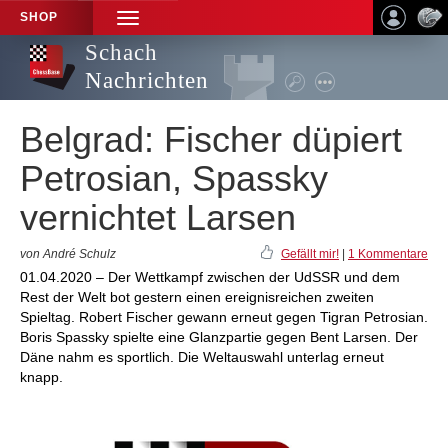
SHOP
TOGGLE
NAVIGATION
Schach
Nachrichten
Belgrad: Fischer düpiert
Petrosian, Spassky
vernichtet Larsen
von André Schulz
Gefällt mir!
|
1 Kommentare
01.04.2020 – Der Wettkampf zwischen der UdSSR und dem
Rest der Welt bot gestern einen ereignisreichen zweiten
Spieltag. Robert Fischer gewann erneut gegen Tigran Petrosian.
Boris Spassky spielte eine Glanzpartie gegen Bent Larsen. Der
Däne nahm es sportlich. Die Weltauswahl unterlag erneut
knapp.