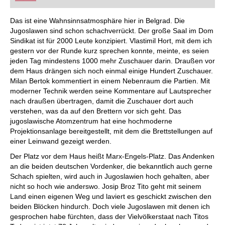
FRITZ trainieren Sie effizienter, intelligenter und
individueller als je zuvor.
Das ist eine Wahnsinnsatmosphäre hier in Belgrad. Die
Jugoslawen sind schon schachverrückt. Der große Saal im Dom
Sindikat ist für 2000 Leute konzipiert. Vlastimil Hort, mit dem ich
gestern vor der Runde kurz sprechen konnte, meinte, es seien
jeden Tag mindestens 1000 mehr Zuschauer darin. Draußen vor
dem Haus drängen sich noch einmal einige Hundert Zuschauer.
Milan Bertok kommentiert in einem Nebenraum die Partien. Mit
moderner Technik werden seine Kommentare auf Lautsprecher
nach draußen übertragen, damit die Zuschauer dort auch
verstehen, was da auf den Brettern vor sich geht. Das
jugoslawische Atomzentrum hat eine hochmoderne
Projektionsanlage bereitgestellt, mit dem die Brettstellungen auf
einer Leinwand gezeigt werden.
Der Platz vor dem Haus heißt Marx-Engels-Platz. Das Andenken
an die beiden deutschen Vordenker, die bekanntlich auch gerne
Schach spielten, wird auch in Jugoslawien hoch gehalten, aber
nicht so hoch wie anderswo. Josip Broz Tito geht mit seinem
Land einen eigenen Weg und laviert es geschickt zwischen den
beiden Blöcken hindurch. Doch viele Jugoslawen mit denen ich
gesprochen habe fürchten, dass der Vielvölkerstaat nach Titos