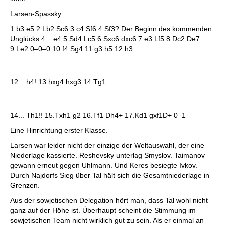
Larsen-Spassky
1.b3 e5 2.Lb2 Sc6 3.c4 Sf6 4.Sf3? Der Beginn des kommenden
Unglücks 4... e4 5.Sd4 Lc5 6.Sxc6 dxc6 7.e3 Lf5 8.Dc2 De7
9.Le2 0–0–0 10.f4 Sg4 11.g3 h5 12.h3
12... h4! 13.hxg4 hxg3 14.Tg1
14... Th1!! 15.Txh1 g2 16.Tf1 Dh4+ 17.Kd1 gxf1D+ 0–1
Eine Hinrichtung erster Klasse.
Larsen war leider nicht der einzige der Weltauswahl, der eine
Niederlage kassierte. Reshevsky unterlag Smyslov. Taimanov
gewann erneut gegen Uhlmann. Und Keres besiegte Ivkov.
Durch Najdorfs Sieg über Tal hält sich die Gesamtniederlage in
Grenzen.
Aus der sowjetischen Delegation hört man, dass Tal wohl nicht
ganz auf der Höhe ist. Überhaupt scheint die Stimmung im
sowjetischen Team nicht wirklich gut zu sein. Als er einmal an