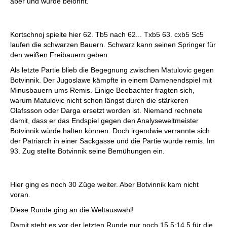
aber und wurde belohnt.
Kortschnoj spielte hier 62. Tb5 nach 62... Txb5 63. cxb5 Sc5
laufen die schwarzen Bauern. Schwarz kann seinen Springer für
den weißen Freibauern geben.
Als letzte Partie blieb die Begegnung zwischen Matulovic gegen
Botvinnik. Der Jugoslawe kämpfte in einem Damenendspiel mit
Minusbauern ums Remis. Einige Beobachter fragten sich,
warum Matulovic nicht schon längst durch die stärkeren
Olafssson oder Darga ersetzt worden ist. Niemand rechnete
damit, dass er das Endspiel gegen den Analyseweltmeister
Botvinnik würde halten können. Doch irgendwie verrannte sich
der Patriarch in einer Sackgasse und die Partie wurde remis. Im
93. Zug stellte Botvinnik seine Bemühungen ein.
Hier ging es noch 30 Züge weiter. Aber Botvinnik kam nicht
voran.
Diese Runde ging an die Weltauswahl!
Damit steht es vor der letzten Runde nur noch 15,5:14,5 für die