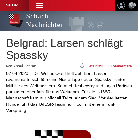
SHOP
TOGGLE
NAVIGATION
Schach
Nachrichten
Belgrad: Larsen schlägt
Spassky
von André Schulz
Gefällt mir!
|
1 Kommentare
02.04.2020 – Die Weltauswahl holt auf. Bent Larsen
revanchierte sich für seine Niederlage gegen Spassky - unter
Mithilfe des Weltmeisters. Samuel Reshevsky und Lajos Portisch
punkteten ebenfalls für das Weltteam. Für die UdSSR-
Mannschaft kam nur Michail Tal zu einem Sieg. Vor der letzten
Runde führt das UdSSR-Team nur noch mit einem Punkt
Vorsprung.