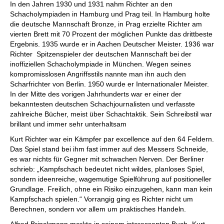
In den Jahren 1930 und 1931 nahm Richter an den
Schacholympiaden in Hamburg und Prag teil. In Hamburg holte
die deutsche Mannschaft Bronze, in Prag erzielte Richter am
vierten Brett mit 70 Prozent der möglichen Punkte das drittbeste
Ergebnis. 1935 wurde er in Aachen Deutscher Meister. 1936 war
Richter Spitzenspieler der deutschen Mannschaft bei der
inoffiziellen Schacholympiade in München. Wegen seines
kompromisslosen Angriffsstils nannte man ihn auch den
Scharfrichter von Berlin. 1950 wurde er Internationaler Meister.
In der Mitte des vorigen Jahrhunderts war er einer der
bekanntesten deutschen Schachjournalisten und verfasste
zahlreiche Bücher, meist über Schachtaktik. Sein Schreibstil war
brillant und immer sehr unterhaltsam
Kurt Richter war ein Kämpfer par excellence auf den 64 Feldern.
Das Spiel stand bei ihm fast immer auf des Messers Schneide,
es war nichts für Gegner mit schwachen Nerven. Der Berliner
schrieb: „Kampfschach bedeutet nicht wildes, planloses Spiel,
sondern ideenreiche, wagemutige Spielführung auf positioneller
Grundlage. Freilich, ohne ein Risiko einzugehen, kann man kein
Kampfschach spielen.“ Vorrangig ging es Richter nicht um
Berechnen, sondern vor allem um praktisches Handeln.
Alfred Brinckmann merkte in seinem interessanten Buch „Kurt