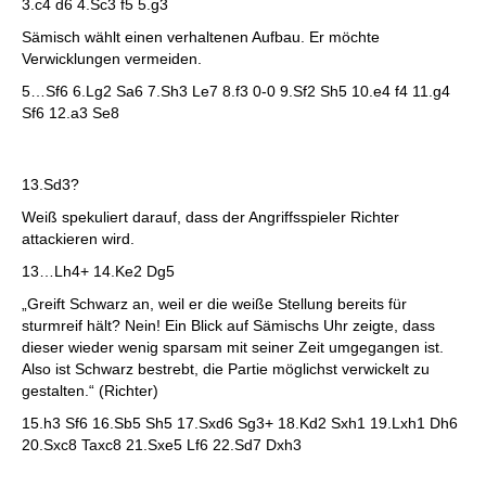
3.c4 d6 4.Sc3 f5 5.g3
Sämisch wählt einen verhaltenen Aufbau. Er möchte
Verwicklungen vermeiden.
5…Sf6 6.Lg2 Sa6 7.Sh3 Le7 8.f3 0-0 9.Sf2 Sh5 10.e4 f4 11.g4
Sf6 12.a3 Se8
13.Sd3?
Weiß spekuliert darauf, dass der Angriffsspieler Richter
attackieren wird.
13…Lh4+ 14.Ke2 Dg5
„Greift Schwarz an, weil er die weiße Stellung bereits für
sturmreif hält? Nein! Ein Blick auf Sämischs Uhr zeigte, dass
dieser wieder wenig sparsam mit seiner Zeit umgegangen ist.
Also ist Schwarz bestrebt, die Partie möglichst verwickelt zu
gestalten.“ (Richter)
15.h3 Sf6 16.Sb5 Sh5 17.Sxd6 Sg3+ 18.Kd2 Sxh1 19.Lxh1 Dh6
20.Sxc8 Taxc8 21.Sxe5 Lf6 22.Sd7 Dxh3