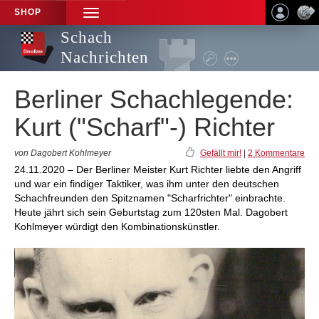
SHOP
TOGGLE
NAVIGATION
Schach
Nachrichten
Berliner Schachlegende:
Kurt ("Scharf"-) Richter
von Dagobert Kohlmeyer
Gefällt mir!
|
2 Kommentare
24.11.2020 – Der Berliner Meister Kurt Richter liebte den Angriff
und war ein findiger Taktiker, was ihm unter den deutschen
Schachfreunden den Spitznamen "Scharfrichter" einbrachte.
Heute jährt sich sein Geburtstag zum 120sten Mal. Dagobert
Kohlmeyer würdigt den Kombinationskünstler.