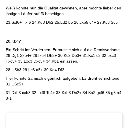
Weiß könnte nun die Qualität gewinnen, aber möchte lieber den
lästigen Läufer auf f6 beseitigen.
23.Sxf6+ Txf6 24.Kd3 Dh2 25.Ld2 b5 26.cxb5 c4+ 27.Kc3 Sc5
28.Kb4?
Ein Schritt ins Verderben. Er musste sich auf die Remisvariante
28.Dg1 Sxe4+ 29.fxe4 Dh3+ 30.Kc2 Db3+ 31.Kc1 c3 32.bxc3
Txc3+ 33.Lxc3 Dxc3+ 34.Kb1 einlassen.
28…Sb3 29.Lc3 a5+ 30.Ka4 Df2
Hier konnte Sämisch eigentlich aufgeben. Es droht vernichtend
31…Sc5+.
31.Dxb3 cxb3 32.Lxf6 Tc4+ 33.Kxb3 Dc2+ 34.Ka2 gxf6 35.g5 a4
0-1