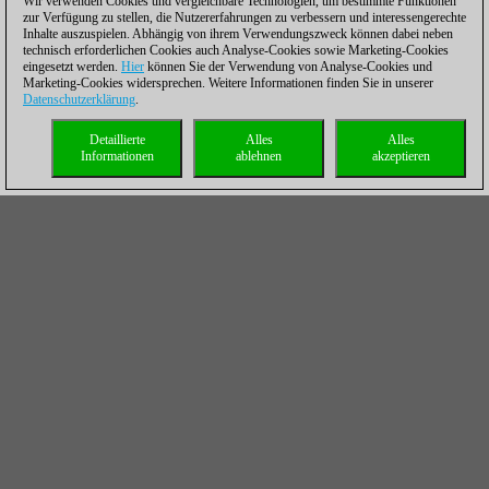
Wir verwenden Cookies und vergleichbare Technologien, um bestimmte Funktionen
zur Verfügung zu stellen, die Nutzererfahrungen zu verbessern und interessengerechte
Inhalte auszuspielen. Abhängig von ihrem Verwendungszweck können dabei neben
technisch erforderlichen Cookies auch Analyse-Cookies sowie Marketing-Cookies
eingesetzt werden.
Hier
können Sie der Verwendung von Analyse-Cookies und
Marketing-Cookies widersprechen. Weitere Informationen finden Sie in unserer
Datenschutzerklärung
.
Detaillierte
Alles
Alles
Informationen
ablehnen
akzeptieren
„Today I’m playing Roven Vogel“, sagte Gareyev, und das klang
so teilnahmslos, dass herauszuhören war: Dieser Name sagte
ihm gar nichts. Offensichtlich hat Gareyev die U16-
Weltmeisterschaft 2015 nicht verfolgt, zumindest nicht deren
finale sechs Runden. Aus denen holte Roven Vogel nämlich
sechs Punkte und sicherte sich den Titel. „Former U16 World
Champion, he’s not just another guy“, sprach der Schreiber
dieser Zeilen zu Gareyev, und der klang sogleich ein wenig
engagierter: Oh, dann wolle er sich mal besser vorbereiten.
Als der Schreiber dieser Zeilen einige Stunden später nur das
Ergebnis und die Länge der Partie zwischen Vogel und Gareyev
gesehen hatte, befiel ihn schlechtes Gewissen. Habe ich da den
Tiger in Gareyev geweckt und einen Landsmann ins Messer
laufen lassen?