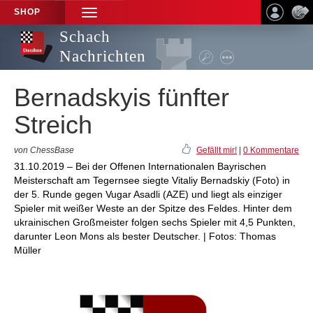
SHOP
TOGGLE
NAVIGATION
Schach
Nachrichten
Bernadskyis fünfter
Streich
von ChessBase
Gefällt mir!
|
0 Kommentare
31.10.2019 – Bei der Offenen Internationalen Bayrischen
Meisterschaft am Tegernsee siegte Vitaliy Bernadskiy (Foto) in
der 5. Runde gegen Vugar Asadli (AZE) und liegt als einziger
Spieler mit weißer Weste an der Spitze des Feldes. Hinter dem
ukrainischen Großmeister folgen sechs Spieler mit 4,5 Punkten,
darunter Leon Mons als bester Deutscher. | Fotos: Thomas
Müller