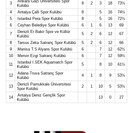
Ankara Gazi Üniversitesi Spor
3
8
2
3
18
73½
Kulübü
4
Antalya Çalli Spor Kulübü
8
5
16
74½
5
Istanbul Pera Spor Kulübü
8
5
16
72½
6
Ceyhan Belediye Spor Kulübü
6
1
6
13
69
Denizli Er Bakir Spor ve Kültür
7
5
2
6
12
67
Kulübü
8
Tarsus Zeka Satranç Spor Kulübü
5
2
6
12
66
9
Manisa T.S Alyans Spor Kulübü
6
7
12
62½
10
Mersin Ezgi Satranç Kulübü
6
7
12
59½
Istanbul I.SEK Aquamatch Spor
11
5
8
10
61½
Kulübü
Adana Truva Satranç Spor
12
4
1
8
9
53½
Kulübü
Denizli Pamukkale Üniversitesi
13
2
1
10
5
53½
Spor Kulübü
Antalya Deniz Gençlik Spor
14
13
0
27
Kulübü