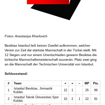
Fotos: Anastasiya Kharlovich
Besiktas Istanbul ließ keinen Zweifel aufkommen, welcher
Verein zur Zeit die stärkste Mannschaft in der Türkei stellt. Mit
12 Siegen und nur einem Unentschieden gewann Besiktas die
türkische Mannschaftsmeisterschaft souverän. Platz zwei ging
an die Mannschaft der Technischen Universität von Istanbul.
Schlussstand:
#
Team
+
=
–
MP
Pts.
Istanbul Besiktas, Jimnastik
1
12
1
25
89
Kulübü
Istanbul Teknik Üniversitesi Spor
2
10
2
1
22
81
Kulübü