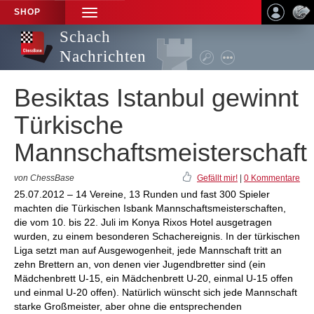
SHOP
TOGGLE
NAVIGATION
Schach
Nachrichten
Besiktas Istanbul gewinnt
Türkische
Mannschaftsmeisterschaft
von ChessBase
Gefällt mir!
|
0 Kommentare
25.07.2012 – 14 Vereine, 13 Runden und fast 300 Spieler
machten die Türkischen Isbank Mannschaftsmeisterschaften,
die vom 10. bis 22. Juli im Konya Rixos Hotel ausgetragen
wurden, zu einem besonderen Schachereignis. In der türkischen
Liga setzt man auf Ausgewogenheit, jede Mannschaft tritt an
zehn Brettern an, von denen vier Jugendbretter sind (ein
Mädchenbrett U-15, ein Mädchenbrett U-20, einmal U-15 offen
und einmal U-20 offen). Natürlich wünscht sich jede Mannschaft
starke Großmeister, aber ohne die entsprechenden