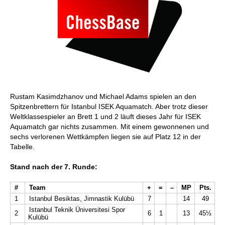
Rustam Kasimdzhanov und Michael Adams spielen an den
Spitzenbrettern für Istanbul ISEK Aquamatch. Aber trotz dieser
Weltklassespieler an Brett 1 und 2 läuft dieses Jahr für ISEK
Aquamatch gar nichts zusammen. Mit einem gewonnenen und
sechs verlorenen Wettkämpfen liegen sie auf Platz 12 in der
Tabelle.
Stand nach der 7. Runde:
#
Team
+
=
–
MP
Pts.
1
Istanbul Besiktas, Jimnastik Kulübü
7
14
49
Istanbul Teknik Üniversitesi Spor
2
6
1
13
45½
Kulübü