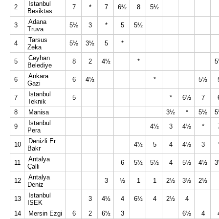
Istanbul
2
7
*
7
6½
8
5½
Besiktas
Adana
3
5½
3
*
5
5½
Truva
Tarsus
4
5½
3½
5
*
Zeka
Ceyhan
5
8
2
4½
*
Belediye
Ankara
6
6
4½
*
5½
Gazi
Istanbul
7
5
*
6½
7
Teknik
8
Manisa
3½
*
5½
Istanbul
9
4½
3
4½
*
Pera
Denizli Er
10
4½
5
4
4½
3
Bakr
Antalya
11
6
5½
5½
4
5½
4½
Çalli
Antalya
12
3
½
1
1
2½
3½
2½
Deniz
Istanbul
13
3
4½
4
6½
4
2½
4
ISEK
14
Mersin Ezgi
6
2
6½
3
6½
4