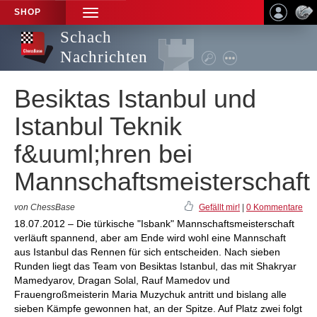
SHOP
TOGGLE
NAVIGATION
Schach
Nachrichten
Besiktas Istanbul und
Istanbul Teknik
f&uuml;hren bei
Mannschaftsmeisterschaft
von ChessBase
Gefällt mir!
|
0 Kommentare
18.07.2012 – Die türkische "Isbank" Mannschaftsmeisterschaft
verläuft spannend, aber am Ende wird wohl eine Mannschaft
aus Istanbul das Rennen für sich entscheiden. Nach sieben
Runden liegt das Team von Besiktas Istanbul, das mit Shakryar
Mamedyarov, Dragan Solal, Rauf Mamedov und
Frauengroßmeisterin Maria Muzychuk antritt und bislang alle
sieben Kämpfe gewonnen hat, an der Spitze. Auf Platz zwei folgt