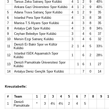
3
Tarsus Zeka Satranç Spor Kulübü
4
1
2
9
40½
Ankara Gazi Üniversitesi Spor Kulübü
4
1
2
9
40½
5
Adana Truva Satranç Spor Kulübü
4
1
2
9
35
6
Istanbul Pera Spor Kulübü
4
3
8
38
7
Manisa T.S Alyans Spor Kulübü
4
3
8
35
8
Antalya Çalli Spor Kulübü
4
3
8
34½
9
Ceyhan Belediye Spor Kulübü
3
4
6
37
10
Mersin Ezgi Satranç Kulübü
3
4
6
32
Denizli Er Bakir Spor ve Kültür
11
2
1
4
5
33½
Kulübü
Istanbul ISEK Aquamatch Spor
12
1
6
2
28½
Kulübü
Denizli Pamukkale Üniversitesi Spor
13
1
6
1
27
Kulübü
14
Antalya Deniz Gençlik Spor Kulübü
7
0
14
Kreuztabelle:
#
Team
1
2
3
4
5
6
7
8
9
Denizli
1
*
3
4½
4½
2
4
5
Pamukkale