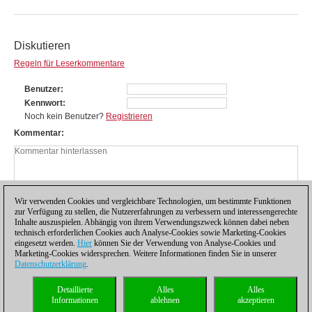
Diskutieren
Regeln für Leserkommentare
Benutzer
Kennwort
Noch kein Benutzer?
Registrieren
Kommentar
Wir verwenden Cookies und vergleichbare Technologien, um bestimmte Funktionen
zur Verfügung zu stellen, die Nutzererfahrungen zu verbessern und interessengerechte
Inhalte auszuspielen. Abhängig von ihrem Verwendungszweck können dabei neben
technisch erforderlichen Cookies auch Analyse-Cookies sowie Marketing-Cookies
eingesetzt werden.
Hier
können Sie der Verwendung von Analyse-Cookies und
Marketing-Cookies widersprechen. Weitere Informationen finden Sie in unserer
Datenschutzerklärung
.
Datenschutzhinweis
|
Impressum
|
Kontakt
|
Cookies Management
|
Lizenzen
|
Detaillierte
Alles
Alles
Compliance Hotline
|
Home
Informationen
ablehnen
akzeptieren
© 2017 ChessBase GmbH | Osterbekstraße 90a | 22083 Hamburg | Deutschland