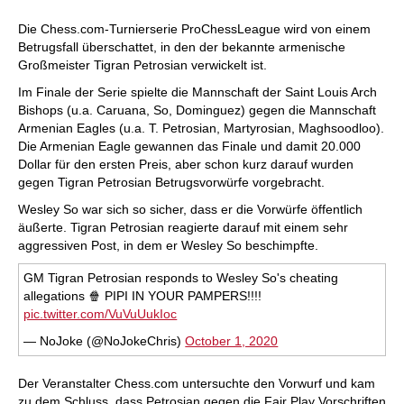
Die Chess.com-Turnierserie ProChessLeague wird von einem
Betrugsfall überschattet, in den der bekannte armenische
Großmeister Tigran Petrosian verwickelt ist.
Im Finale der Serie spielte die Mannschaft der Saint Louis Arch
Bishops (u.a. Caruana, So, Dominguez) gegen die Mannschaft
Armenian Eagles (u.a. T. Petrosian, Martyrosian, Maghsoodloo).
Die Armenian Eagle gewannen das Finale und damit 20.000
Dollar für den ersten Preis, aber schon kurz darauf wurden
gegen Tigran Petrosian Betrugsvorwürfe vorgebracht.
Wesley So war sich so sicher, dass er die Vorwürfe öffentlich
äußerte. Tigran Petrosian reagierte darauf mit einem sehr
aggressiven Post, in dem er Wesley So beschimpfte.
GM Tigran Petrosian responds to Wesley So's cheating
allegations 🍿 PIPI IN YOUR PAMPERS!!!!
pic.twitter.com/VuVuUukIoc
— NoJoke (@NoJokeChris)
October 1, 2020
Der Veranstalter Chess.com untersuchte den Vorwurf und kam
zu dem Schluss, dass Petrosian gegen die Fair Play Vorschriften