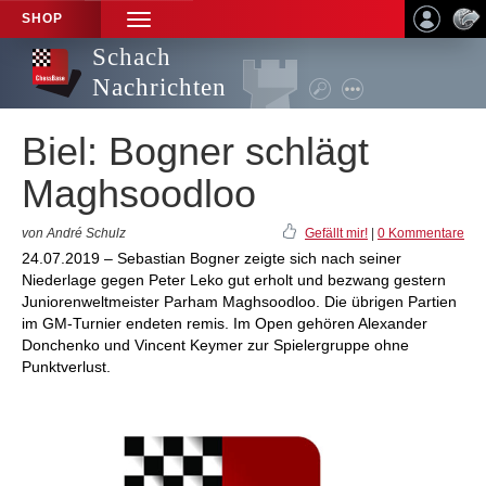
SHOP
TOGGLE
NAVIGATION
Schach
Nachrichten
Biel: Bogner schlägt
Maghsoodloo
von André Schulz
Gefällt mir!
|
0 Kommentare
24.07.2019 – Sebastian Bogner zeigte sich nach seiner
Niederlage gegen Peter Leko gut erholt und bezwang gestern
Juniorenweltmeister Parham Maghsoodloo. Die übrigen Partien
im GM-Turnier endeten remis. Im Open gehören Alexander
Donchenko und Vincent Keymer zur Spielergruppe ohne
Punktverlust.