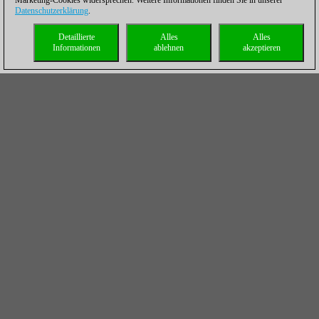
Marketing-Cookies widersprechen. Weitere Informationen finden Sie in unserer
Datenschutzerklärung
.
Detaillierte
Alles
Alles
Informationen
ablehnen
akzeptieren