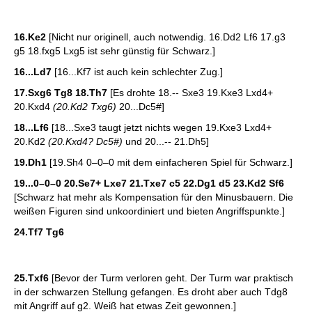
16.Ke2
[Nicht nur originell, auch notwendig. 16.Dd2 Lf6 17.g3
g5 18.fxg5 Lxg5 ist sehr günstig für Schwarz.]
16...Ld7
[16...Kf7 ist auch kein schlechter Zug.]
17.Sxg6 Tg8 18.Th7
[Es drohte 18.-- Sxe3 19.Kxe3 Lxd4+
20.Kxd4
(20.Kd2 Txg6)
20...Dc5#]
18...Lf6
[18...Sxe3 taugt jetzt nichts wegen 19.Kxe3 Lxd4+
20.Kd2
(20.Kxd4? Dc5#)
und 20...-- 21.Dh5]
19.Dh1
[19.Sh4 0–0–0 mit dem einfacheren Spiel für Schwarz.]
19...0–0–0 20.Se7+ Lxe7 21.Txe7 c5 22.Dg1 d5 23.Kd2 Sf6
[Schwarz hat mehr als Kompensation für den Minusbauern. Die
weißen Figuren sind unkoordiniert und bieten Angriffspunkte.]
24.Tf7 Tg6
25.Txf6
[Bevor der Turm verloren geht. Der Turm war praktisch
in der schwarzen Stellung gefangen. Es droht aber auch Tdg8
mit Angriff auf g2. Weiß hat etwas Zeit gewonnen.]