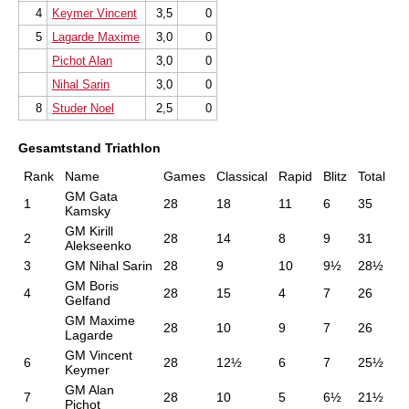
4
Keymer Vincent
3,5
0
5
Lagarde Maxime
3,0
0
Pichot Alan
3,0
0
Nihal Sarin
3,0
0
8
Studer Noel
2,5
0
Gesamtstand Triathlon
Rank
Name
Games
Classical
Rapid
Blitz
Total
GM Gata
1
28
18
11
6
35
Kamsky
GM Kirill
2
28
14
8
9
31
Alekseenko
3
GM Nihal Sarin
28
9
10
9½
28½
GM Boris
4
28
15
4
7
26
Gelfand
GM Maxime
28
10
9
7
26
Lagarde
GM Vincent
6
28
12½
6
7
25½
Keymer
GM Alan
7
28
10
5
6½
21½
Pichot