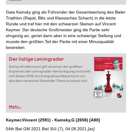
FRITZ trainieren Sie effizienter, intelligenter und
individueller als je zuvor.
Gata Kamsky ging als Führender der Gesamtwertung des Bieler
Triathlon (Rapid, Blitz und Klassisches Schach) in die letzte
Runde und traf hier mit den schwarzen Steinen auf Vincent
Keymer. Der deutsche Großmeister ging die Partie sehr
ehrgeizig an, geriet dann aber in eine schwierige Stellung und
musste den größten Teil der Partie mit einer Minusqualität
bestreiten.
Der listige Leningrader
Stefan Kindermann gilt als einer der größten
Experten der Leningrader Verteidigung und stellt
mit dieser DVD ein kompaktes Repertoire vor,
das dem neuesten Stand der Theorie entspricht.
Mehr...
Keymer,Vincent (2591) - Kamsky,G (2658) [A80]
54th Biel GM 2021 Biel SUI (7), 04.08.2021
[as]