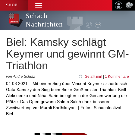
SHOP
TOGGLE
NAVIGATION
Schach
Nachrichten
Biel: Kamsky schlägt
Keymer und gewinnt GM-
Triathlon
von André Schulz
Gefällt mir!
|
1 Kommentare
04.08.2021 – Mit einem Sieg über Vincent Keymer sicherte sich
Gata Kamsky den Sieg beim Bieler Großmeister-Triathlon. Kirill
Alekseenko und Nihal Sarin belegten in der Gesamtwertung die
Plätze. Das Open gewann Salem Saleh dank besserer
Zweitwertung vor Murali Karthikeyan. | Fotos: Schachfestival
Biel.