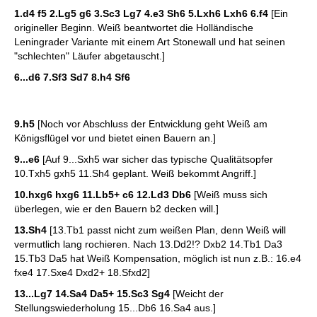
1.d4 f5 2.Lg5 g6 3.Sc3 Lg7 4.e3 Sh6 5.Lxh6 Lxh6 6.f4
[Ein
origineller Beginn. Weiß beantwortet die Holländische
Leningrader Variante mit einem Art Stonewall und hat seinen
"schlechten" Läufer abgetauscht.]
6...d6 7.Sf3 Sd7 8.h4 Sf6
9.h5
[Noch vor Abschluss der Entwicklung geht Weiß am
Königsflügel vor und bietet einen Bauern an.]
9...e6
[Auf 9...Sxh5 war sicher das typische Qualitätsopfer
10.Txh5 gxh5 11.Sh4 geplant. Weiß bekommt Angriff.]
10.hxg6 hxg6 11.Lb5+ c6 12.Ld3 Db6
[Weiß muss sich
überlegen, wie er den Bauern b2 decken will.]
13.Sh4
[13.Tb1 passt nicht zum weißen Plan, denn Weiß will
vermutlich lang rochieren. Nach 13.Dd2!? Dxb2 14.Tb1 Da3
15.Tb3 Da5 hat Weiß Kompensation, möglich ist nun z.B.: 16.e4
fxe4 17.Sxe4 Dxd2+ 18.Sfxd2]
13...Lg7 14.Sa4 Da5+ 15.Sc3 Sg4
[Weicht der
Stellungswiederholung 15...Db6 16.Sa4 aus.]