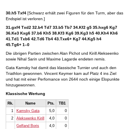
30.h5 Txf4
[Schwarz erhält zwei Figuren für den Turm, aber das
Endspiel ist verloren.]
31.gxf4 Txd2 32.b4 Td7 33.b5 Tb7 34.Kf2 g5 35.hxg6 Kg7
36.Ke3 Kxg6 37.b6 Kh5 38.Kf3 Kg6 39.Kg3 h5 40.Kh4 Kh6
41.Td1 Txb6 42.Td6 Tb4 43.Txe6+ Kg7 44.Kg5 h4
45.Tg6+
1–0
Die übrigen Partien zwischen Alan Pichot und Kirill Alekseenko
sowie Nihal Sarin und Maxime Lagarde endeten remis.
Gata Kamsky hat damit das klassische Turnier und auch den
Triathlon gewonnen. Vincent Keymer kam auf Platz 4 ins Ziel
und hat mit einer Perfomance von 2644 noch einige Elopunkte
hinzugewonnen.
Klassische Wertung
Rk.
Name
Pts.
TB1
1
Kamsky Gata
5,0
0
2
Alekseenko Kirill
4,0
0
Gelfand Boris
4,0
0