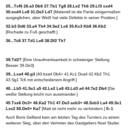
25...Txf6 26.a3 Db6 27.Tb1 Tg8 28.Le2 Th6 29.Lf3 cxd4
30.exd4 Le8 31.De3 Ld7
[Materiell ist die Partie einigermaßen
ausgeglichen, aber Weiß hat viele Defekte in seiner Position.]
32.b3 Dd6 33.a4 Th4 34.Se2 Lc6 35.Kc3 Kb8 36.Kb2
[Rochade zu Fuß geschafft.]
36...Tc8 37.Td1 Le8 38.Df2 Th7
39.Td2?
[Eine Unaufmerksamkeit in schwieriger Stellung.
Besser 39.De3]
39...Lxa4 40.g3
[40.bxa4 Db4+ 41.Kc1 Dxa4 42.Kb2 Th1
43.Sg1 Tc6 mit entscheidenem Angriff.]
40...Lb5 41.Sc1 a5 42.Le2 Le8 43.Ld3 a4 44.Te2 Db4
[Die
weiße Stellung bricht nun auseinander.]
45.Txe6 Dc3+ 46.Ka2 Th1 47.De3 axb3+ 48.Sxb3 La4 49.Sc1
Lxc2 50.De5+ Ka7
[Matt ist nicht mehr zu verhindern.]
0–1
Auch Boris Gelfand kam am letzten Tag des Turniers zu einem
weiteren Sieg, über den Vertreter des Gastgebers Noel Studer.