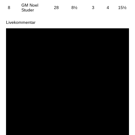
GM Noel
8
28
8½
3
4
15½
Studer
Livekommentar