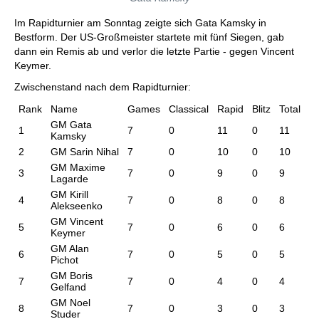
Im Rapidturnier am Sonntag zeigte sich Gata Kamsky in
Bestform. Der US-Großmeister startete mit fünf Siegen, gab
dann ein Remis ab und verlor die letzte Partie - gegen Vincent
Keymer.
Zwischenstand nach dem Rapidturnier:
Rank
Name
Games
Classical
Rapid
Blitz
Total
GM Gata
1
7
0
11
0
11
Kamsky
2
GM Sarin Nihal
7
0
10
0
10
GM Maxime
3
7
0
9
0
9
Lagarde
GM Kirill
4
7
0
8
0
8
Alekseenko
GM Vincent
5
7
0
6
0
6
Keymer
GM Alan
6
7
0
5
0
5
Pichot
GM Boris
7
7
0
4
0
4
Gelfand
GM Noel
8
7
0
3
0
3
Studer