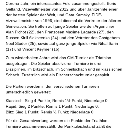
Corona-Jahr, ein interessantes Feld zusammengestellt. Boris
Gelfand, Vizeweltmeister von 2012 und über Jahrzehnte einer
der besten Spieler der Welt, und Gata Kamsky, FIDE-
Vizeweltmeister von 1996, sind diesmal die Vertreter der älteren
Generation. Sie treffen auf junge Spieler wie den Argentinier
Alan Pichot (22), den Franzosen Maxime Lagarde (27), den
Russen Kirill Alekseenko (24) und den Vetreter des Gastgebers
Noel Studer (25), sowie auf ganz junge Spieler wie Nihal Sarin
(17) und Vincent Keymer (16).
Zum wiederholten Jahre wird das GM-Turnier als Triathlon
ausgetragen. Die Spieler absolvieren Turniere in drei
Disziplinen, im Blitzschach, im Schnellschach und im klassischen
Schach. Zusätzlich wird ein Fischerschachturnier gespielt.
Die Partien werden in den verschiedenen Turnieren
unterschiedlich gewertet:
Klassisch: Sieg 4 Punkte; Remis 1½ Punkt; Niederlage 0.
Rapid: Sieg 2 Punkte; Remis 1 Punkt; Niederlage 0.
Blitz: Sieg 1 Punkt; Remis ½ Punkt; Niederlage 0.
Für die Gesamtwertung werden die Punkte der Triathlon-
Turniere zusammengezählt. Bei Punktgleichstand zählt die