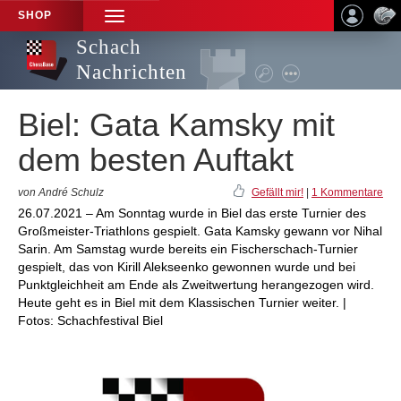
SHOP
TOGGLE
NAVIGATION
Schach
Nachrichten
Biel: Gata Kamsky mit
dem besten Auftakt
von André Schulz
Gefällt mir!
|
1 Kommentare
26.07.2021 – Am Sonntag wurde in Biel das erste Turnier des
Großmeister-Triathlons gespielt. Gata Kamsky gewann vor Nihal
Sarin. Am Samstag wurde bereits ein Fischerschach-Turnier
gespielt, das von Kirill Alekseenko gewonnen wurde und bei
Punktgleichheit am Ende als Zweitwertung herangezogen wird.
Heute geht es in Biel mit dem Klassischen Turnier weiter. |
Fotos: Schachfestival Biel